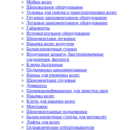
Мойки колес
Шиповальное оборудование
Тележка для снятия и транспортировки колес
Грузовое шиномонтажное оборудование
Легковое шиномонтажное оборудование
Гайковерты
Вспомогательное оборудование
Шиномонтажи легковые
Накачка колес воздухом
Балансировочные станки
Воздушные шланги, быстроразъемные
соединения, фитинги
Ключи баллонные
Подъемники шиномонтажные
Ванны для проверки колес
Шиномонтажи грузовые
Домкраты
Пневмошлифмашинки для зачистки шин
Накачка колес
Клети для накачки колес
Монтажки
Шиномонтажные подъемники
Балансировочные стенды для мотоколёс
Лифты для колес
Гидравлические отбортовыватели