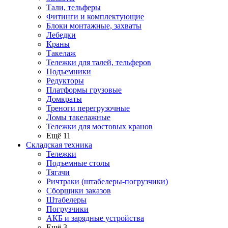
Тали, тельферы
Фитинги и комплектующие
Блоки монтажные, захваты
Лебедки
Краны
Такелаж
Тележки для талей, тельферов
Подъемники
Редукторы
Платформы грузовые
Домкраты
Треноги перегрузочные
Ломы такелажные
Тележки для мостовых кранов
Ещё 11
Складская техника
Тележки
Подъемные столы
Тягачи
Ричтраки (штабелеры-погрузчики)
Сборщики заказов
Штабелеры
Погрузчики
АКБ и зарядные устройства
Ещё 3