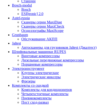
Станции
Bosch-modul
Bosch
ESI[tronic] 2.0
Autel-russia
Сканеры серии MaxiDiag
Сканеры серии MaxiCheck
Осциллографы MaxiScope
Grunbaum
Обслуживание АКПП
Jaltest
Автосканеры для грузовиков Jaltest (Джалтест)
Шлифовальные машинки RUPES
Винтовые компрессоры
Дизельные передвижные компрессоры
Поршневые компрессоры
Электроинструмент
Клуппы электрические
Электрические миксеры
Фрезеры
Комплекты со скидкой
Комплекты для кондиционеров
Четырехстоечные комплекты
Пневмокомплекты
Пост сход-развал