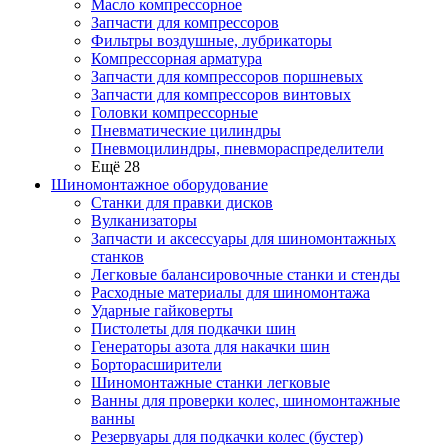
Масло компрессорное
Запчасти для компрессоров
Фильтры воздушные, лубрикаторы
Компрессорная арматура
Запчасти для компрессоров поршневых
Запчасти для компрессоров винтовых
Головки компрессорные
Пневматические цилиндры
Пневмоцилиндры, пневмораспределители
Ещё 28
Шиномонтажное оборудование
Станки для правки дисков
Вулканизаторы
Запчасти и аксессуары для шиномонтажных
станков
Легковые балансировочные станки и стенды
Расходные материалы для шиномонтажа
Ударные гайковерты
Пистолеты для подкачки шин
Генераторы азота для накачки шин
Борторасширители
Шиномонтажные станки легковые
Ванны для проверки колес, шиномонтажные
ванны
Резервуары для подкачки колес (бустер)