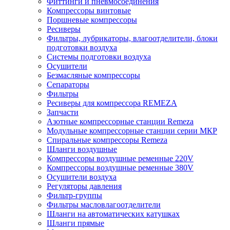
Фиттинги и пневмосоединения
Компрессоры винтовые
Поршневые компрессоры
Ресиверы
Фильтры, лубрикаторы, влагоотделители, блоки
подготовки воздуха
Системы подготовки воздуха
Осушители
Безмасляные компрессоры
Сепараторы
Фильтры
Ресиверы для компрессора REMEZA
Запчасти
Азотные компрессорные станции Remeza
Модульные компрессорные станции серии МКР
Спиральные компрессоры Remeza
Шланги воздушные
Компрессоры воздушные ременные 220V
Компрессоры воздушные ременные 380V
Осушители воздуха
Регуляторы давления
Фильтр-группы
Фильтры масловлагоотделители
Шланги на автоматических катушках
Шланги прямые