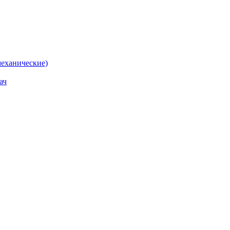
еханические)
ач