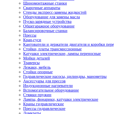
Шиномонтажные станки
Сварочные аппараты
Стенды экспресс-замены жидкостей
Оборудование для замены масла
Пуско-зарядные устройства
Общегаражное оборудование
Балансировочные станки
Прессы
Кран-гуси
Кантователи и держатели двигателя и коробки пере
Стойки, платы трансмиссионные
Катушки электрические, лампы переносные
Мойки деталей
Траверсы
Лежаки, мебель
Стойки опорные
Гидравлические насосы, цилиндры, манометры
Аксессуары для прессов
Индукционные нагреватели
Вспомогательное оборудование
Стяжки пружин
Лампы, фонарики, катушки электрические
Краны гидравлические
Прессы гидравлические
Домкраты