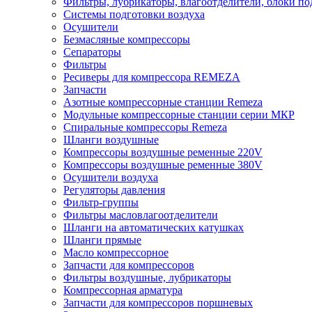
Фильтры, лубрикаторы, влагоотделители, блоки по
Системы подготовки воздуха
Осушители
Безмасляные компрессоры
Сепараторы
Фильтры
Ресиверы для компрессора REMEZA
Запчасти
Азотные компрессорные станции Remeza
Модульные компрессорные станции серии МКР
Спиральные компрессоры Remeza
Шланги воздушные
Компрессоры воздушные ременные 220V
Компрессоры воздушные ременные 380V
Осушители воздуха
Регуляторы давления
Фильтр-группы
Фильтры масловлагоотделители
Шланги на автоматических катушках
Шланги прямые
Масло компрессорное
Запчасти для компрессоров
Фильтры воздушные, лубрикаторы
Компрессорная арматура
Запчасти для компрессоров поршневых