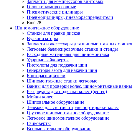
Запчасти для компрессоров винтовых
Головки компрессорные
Пневматические цилиндры
Пневмоцилиндры, пневмораспределители
Ещё 28
Шиномонтажное оборудование
Станки для правки дисков
Вулканизаторы
Запчасти и аксессуары для шиномонтажных станко
Легковые балансировочные станки и стенды
Расходные материалы для шиномонтажа
Ударные гайковерты
Пистолеты для подкачки шин
Генераторы азота для накачки шин
Борторасширители
Шиномонтажные станки легковые
Ванны для проверки колес, шиномонтажные ванны
Резервуары для подкачки колес (бустер)
Мойки колес
Шиповальное оборудование
Тележка для снятия и транспортировки колес
Грузовое шиномонтажное оборудование
Легковое шиномонтажное оборудование
Гайковерты
Вспомогательное оборудование