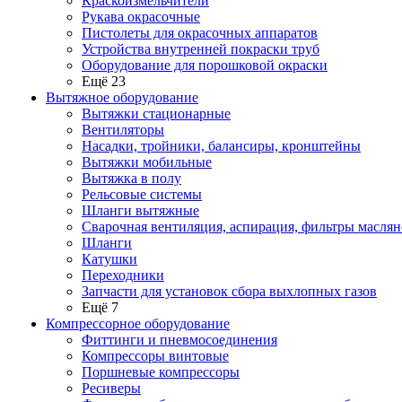
Краскоизмельчители
Рукава окрасочные
Пистолеты для окрасочных аппаратов
Устройства внутренней покраски труб
Оборудование для порошковой окраски
Ещё 23
Вытяжное оборудование
Вытяжки стационарные
Вентиляторы
Насадки, тройники, балансиры, кронштейны
Вытяжки мобильные
Вытяжка в полу
Рельсовые системы
Шланги вытяжные
Сварочная вентиляция, аспирация, фильтры маслян
Шланги
Катушки
Переходники
Запчасти для установок сбора выхлопных газов
Ещё 7
Компрессорное оборудование
Фиттинги и пневмосоединения
Компрессоры винтовые
Поршневые компрессоры
Ресиверы