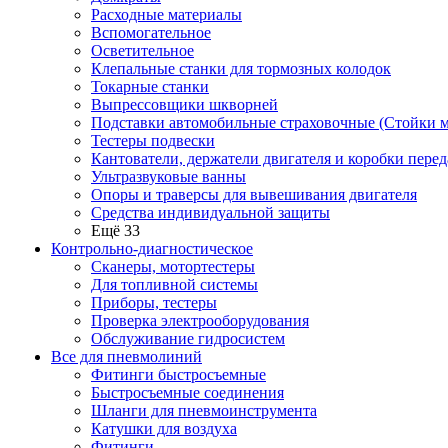
Расходные материалы
Вспомогательное
Осветительное
Клепальные станки для тормозных колодок
Токарные станки
Выпрессовщики шкворней
Подставки автомобильные страховочные (Стойки м
Тестеры подвески
Кантователи, держатели двигателя и коробки перед
Ультразвуковые ванны
Опоры и траверсы для вывешивания двигателя
Средства индивидуальной защиты
Ещё 33
Контрольно-диагностическое
Сканеры, мотортестеры
Для топливной системы
Приборы, тестеры
Проверка электрооборудования
Обслуживание гидросистем
Все для пневмолиний
Фитинги быстросъемные
Быстросъемные соединения
Шланги для пневмоинструмента
Катушки для воздуха
Фитинги