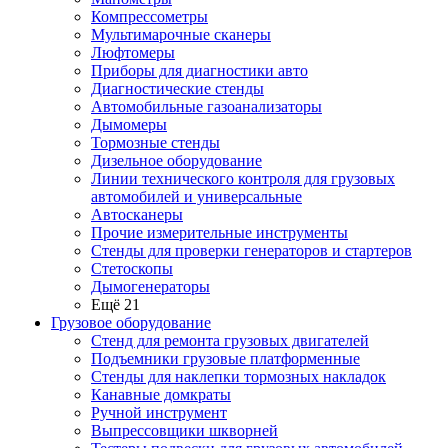
Компрессометры
Мультимарочные сканеры
Люфтомеры
Приборы для диагностики авто
Диагностические стенды
Автомобильные газоанализаторы
Дымомеры
Тормозные стенды
Дизельное оборудование
Линии технического контроля для грузовых
автомобилей и универсальные
Автосканеры
Прочие измерительные инструменты
Стенды для проверки генераторов и стартеров
Стетоскопы
Дымогенераторы
Ещё 21
Грузовое оборудование
Стенд для ремонта грузовых двигателей
Подъемники грузовые платформенные
Стенды для наклепки тормозных накладок
Канавные домкраты
Ручной инструмент
Выпрессовщики шкворней