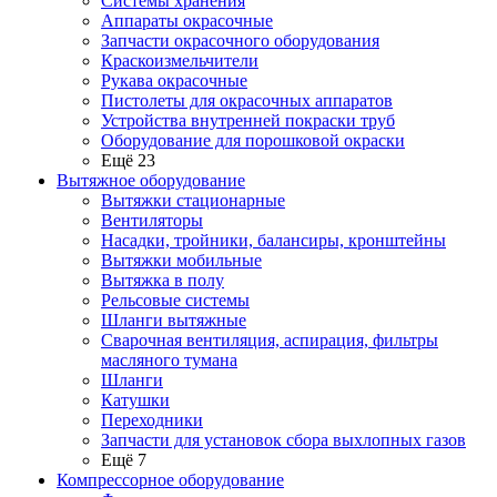
Системы хранения
Аппараты окрасочные
Запчасти окрасочного оборудования
Краскоизмельчители
Рукава окрасочные
Пистолеты для окрасочных аппаратов
Устройства внутренней покраски труб
Оборудование для порошковой окраски
Ещё 23
Вытяжное оборудование
Вытяжки стационарные
Вентиляторы
Насадки, тройники, балансиры, кронштейны
Вытяжки мобильные
Вытяжка в полу
Рельсовые системы
Шланги вытяжные
Сварочная вентиляция, аспирация, фильтры
масляного тумана
Шланги
Катушки
Переходники
Запчасти для установок сбора выхлопных газов
Ещё 7
Компрессорное оборудование