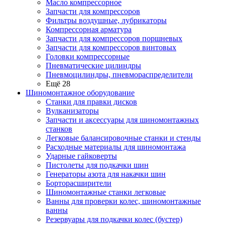
Масло компрессорное
Запчасти для компрессоров
Фильтры воздушные, лубрикаторы
Компрессорная арматура
Запчасти для компрессоров поршневых
Запчасти для компрессоров винтовых
Головки компрессорные
Пневматические цилиндры
Пневмоцилиндры, пневмораспределители
Ещё 28
Шиномонтажное оборудование
Станки для правки дисков
Вулканизаторы
Запчасти и аксессуары для шиномонтажных
станков
Легковые балансировочные станки и стенды
Расходные материалы для шиномонтажа
Ударные гайковерты
Пистолеты для подкачки шин
Генераторы азота для накачки шин
Борторасширители
Шиномонтажные станки легковые
Ванны для проверки колес, шиномонтажные
ванны
Резервуары для подкачки колес (бустер)