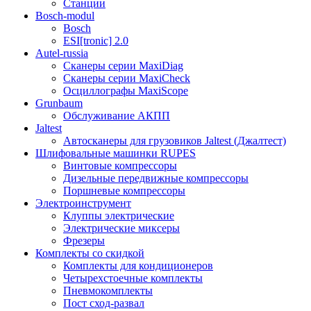
Станции
Bosch-modul
Bosch
ESI[tronic] 2.0
Autel-russia
Сканеры серии MaxiDiag
Сканеры серии MaxiCheck
Осциллографы MaxiScope
Grunbaum
Обслуживание АКПП
Jaltest
Автосканеры для грузовиков Jaltest (Джалтест)
Шлифовальные машинки RUPES
Винтовые компрессоры
Дизельные передвижные компрессоры
Поршневые компрессоры
Электроинструмент
Клуппы электрические
Электрические миксеры
Фрезеры
Комплекты со скидкой
Комплекты для кондиционеров
Четырехстоечные комплекты
Пневмокомплекты
Пост сход-развал