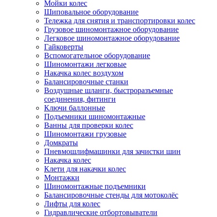
Мойки колес
Шиповальное оборудование
Тележка для снятия и транспортировки колес
Грузовое шиномонтажное оборудование
Легковое шиномонтажное оборудование
Гайковерты
Вспомогательное оборудование
Шиномонтажи легковые
Накачка колес воздухом
Балансировочные станки
Воздушные шланги, быстроразъемные
соединения, фитинги
Ключи баллонные
Подъемники шиномонтажные
Ванны для проверки колес
Шиномонтажи грузовые
Домкраты
Пневмошлифмашинки для зачистки шин
Накачка колес
Клети для накачки колес
Монтажки
Шиномонтажные подъемники
Балансировочные стенды для мотоколёс
Лифты для колес
Гидравлические отбортовыватели