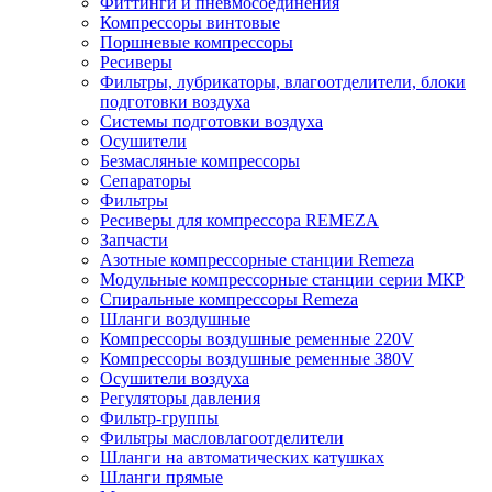
Фиттинги и пневмосоединения
Компрессоры винтовые
Поршневые компрессоры
Ресиверы
Фильтры, лубрикаторы, влагоотделители, блоки
подготовки воздуха
Системы подготовки воздуха
Осушители
Безмасляные компрессоры
Сепараторы
Фильтры
Ресиверы для компрессора REMEZA
Запчасти
Азотные компрессорные станции Remeza
Модульные компрессорные станции серии МКР
Спиральные компрессоры Remeza
Шланги воздушные
Компрессоры воздушные ременные 220V
Компрессоры воздушные ременные 380V
Осушители воздуха
Регуляторы давления
Фильтр-группы
Фильтры масловлагоотделители
Шланги на автоматических катушках
Шланги прямые