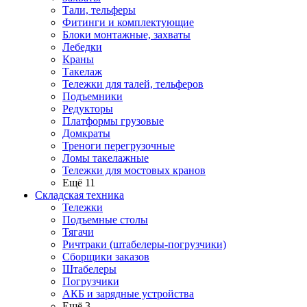
Тали, тельферы
Фитинги и комплектующие
Блоки монтажные, захваты
Лебедки
Краны
Такелаж
Тележки для талей, тельферов
Подъемники
Редукторы
Платформы грузовые
Домкраты
Треноги перегрузочные
Ломы такелажные
Тележки для мостовых кранов
Ещё 11
Складская техника
Тележки
Подъемные столы
Тягачи
Ричтраки (штабелеры-погрузчики)
Сборщики заказов
Штабелеры
Погрузчики
АКБ и зарядные устройства
Ещё 3