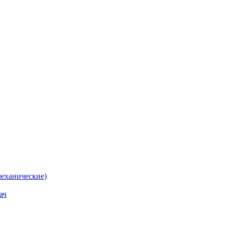
еханические)
ач