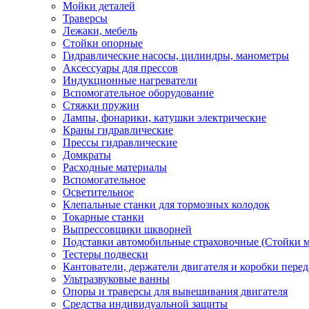
Мойки деталей
Траверсы
Лежаки, мебель
Стойки опорные
Гидравлические насосы, цилиндры, манометры
Аксессуары для прессов
Индукционные нагреватели
Вспомогательное оборудование
Стяжки пружин
Лампы, фонарики, катушки электрические
Краны гидравлические
Прессы гидравлические
Домкраты
Расходные материалы
Вспомогательное
Осветительное
Клепальные станки для тормозных колодок
Токарные станки
Выпрессовщики шкворней
Подставки автомобильные страховочные (Стойки м
Тестеры подвески
Кантователи, держатели двигателя и коробки перед
Ультразвуковые ванны
Опоры и траверсы для вывешивания двигателя
Средства индивидуальной защиты