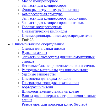
Масло компрессорное
Запчасти для компрессоров
Фильтры воздушные, лубрикаторы
Компрессорная арматура
Запчасти для компрессоров поршневых
Запчасти для компрессоров винтовых
Головки компрессорные
Пневматические цилиндры
Пневмоцилиндры, пневмораспределители
Ещё 28
Шиномонтажное оборудование
Станки для правки дисков
Вулканизаторы
Запчасти и аксессуары для шиномонтажных
станков
Легковые балансировочные станки и стенды
Расходные материалы для шиномонтажа
Ударные гайковерты
Пистолеты для подкачки шин
Генераторы азота для накачки шин
Борторасширители
Шиномонтажные станки легковые
Ванны для проверки колес, шиномонтажные
ванны
Резервуары для подкачки колес (бустер)