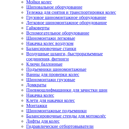
Мойки колес
Шиповальное оборудование
Тележка для снятия и транспортировки колес
Грузовое шиномонтажное оборудование
Легковое шиномонтажное оборудование
Гайковерты
Вспомогательное оборудование
Шиномонтажи легковые
Накачка колес воздухом
Балансировочные станки
Воздушные шланги, быстроразъемные
соединения, фитинги
Ключи баллонные
Подъемники шиномонтажные
Ванны для проверки колес
Шиномонтажи грузовые
Домкраты
Пневмошлифмашинки для зачистки шин
Накачка колес
Клети для накачки колес
Монтажки
Шиномонтажные подъемники
Балансировочные стенды для мотоколёс
Лифты для колес
Гидравлические отбортовыватели