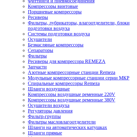
Фиттинги и пневмосоединения
Компрессоры винтовые
Поршневые компрессоры
Ресиверы
Фильтры, лубрикаторы, влагоотделители, блоки
подготовки воздуха
Системы подготовки воздуха
Осушители
Безмасляные компрессоры
Сепараторы
Фильтры
Ресиверы для компрессора REMEZA
Запчасти
Азотные компрессорные станции Remeza
Модульные компрессорные станции серии МКР
Спиральные компрессоры Remeza
Шланги воздушные
Компрессоры воздушные ременные 220V
Компрессоры воздушные ременные 380V
Осушители воздуха
Регуляторы давления
Фильтр-группы
Фильтры масловлагоотделители
Шланги на автоматических катушках
Шланги прямые