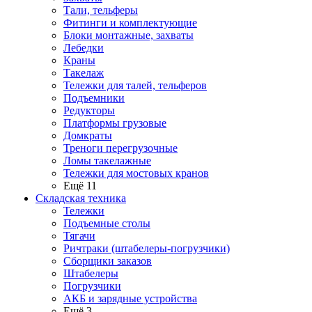
Тали, тельферы
Фитинги и комплектующие
Блоки монтажные, захваты
Лебедки
Краны
Такелаж
Тележки для талей, тельферов
Подъемники
Редукторы
Платформы грузовые
Домкраты
Треноги перегрузочные
Ломы такелажные
Тележки для мостовых кранов
Ещё 11
Складская техника
Тележки
Подъемные столы
Тягачи
Ричтраки (штабелеры-погрузчики)
Сборщики заказов
Штабелеры
Погрузчики
АКБ и зарядные устройства
Ещё 3