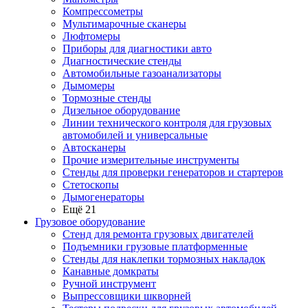
Компрессометры
Мультимарочные сканеры
Люфтомеры
Приборы для диагностики авто
Диагностические стенды
Автомобильные газоанализаторы
Дымомеры
Тормозные стенды
Дизельное оборудование
Линии технического контроля для грузовых
автомобилей и универсальные
Автосканеры
Прочие измерительные инструменты
Стенды для проверки генераторов и стартеров
Стетоскопы
Дымогенераторы
Ещё 21
Грузовое оборудование
Стенд для ремонта грузовых двигателей
Подъемники грузовые платформенные
Стенды для наклепки тормозных накладок
Канавные домкраты
Ручной инструмент
Выпрессовщики шкворней