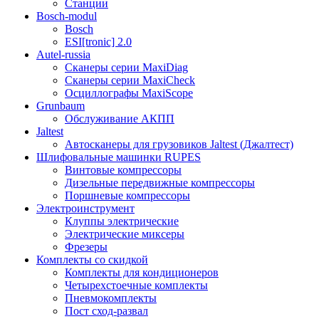
Станции
Bosch-modul
Bosch
ESI[tronic] 2.0
Autel-russia
Сканеры серии MaxiDiag
Сканеры серии MaxiCheck
Осциллографы MaxiScope
Grunbaum
Обслуживание АКПП
Jaltest
Автосканеры для грузовиков Jaltest (Джалтест)
Шлифовальные машинки RUPES
Винтовые компрессоры
Дизельные передвижные компрессоры
Поршневые компрессоры
Электроинструмент
Клуппы электрические
Электрические миксеры
Фрезеры
Комплекты со скидкой
Комплекты для кондиционеров
Четырехстоечные комплекты
Пневмокомплекты
Пост сход-развал