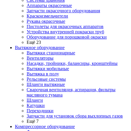
Системы хранения
Аппараты окрасочные
Запчасти окрасочного оборудования
Краскоизмельчители
Рукава окрасочные
Пистолеты для окрасочных аппаратов
Устройства внутренней покраски труб
Оборудование для порошковой окраски
Ещё 23
Вытяжное оборудование
Вытяжки стационарные
Вентиляторы
Насадки, тройники, балансиры, кронштейны
Вытяжки мобильные
Вытяжка в полу
Рельсовые системы
Шланги вытяжные
Сварочная вентиляция, аспирация, фильтры
масляного тумана
Шланги
Катушки
Переходники
Запчасти для установок сбора выхлопных газов
Ещё 7
Компрессорное оборудование