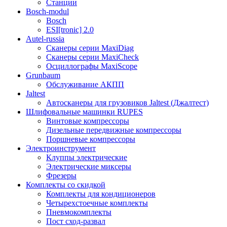
Станции
Bosch-modul
Bosch
ESI[tronic] 2.0
Autel-russia
Сканеры серии MaxiDiag
Сканеры серии MaxiCheck
Осциллографы MaxiScope
Grunbaum
Обслуживание АКПП
Jaltest
Автосканеры для грузовиков Jaltest (Джалтест)
Шлифовальные машинки RUPES
Винтовые компрессоры
Дизельные передвижные компрессоры
Поршневые компрессоры
Электроинструмент
Клуппы электрические
Электрические миксеры
Фрезеры
Комплекты со скидкой
Комплекты для кондиционеров
Четырехстоечные комплекты
Пневмокомплекты
Пост сход-развал