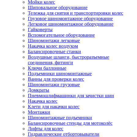
Мойки колес
Шиповальное оборудование
Тележка для снятия и транспортировки колес
Грузовое шиномонтажное оборудование
Легковое шиномонтажное оборудование
Гайковерты
Вспомогательное оборудование
Шиномонтажи легковые
Накачка колес воздухом
Балансировочные станки
Воздушные шланги, быстроразъемные
соединения, фитинги
Ключи баллонные
Подъемники шиномонтажные
Ванны для проверки колес
Шиномонтажи грузовые
Домкраты
Пневмошлифмашинки для зачистки шин
Накачка колес
Клети для накачки колес
Монтажки
Шиномонтажные подъемники
Балансировочные стенды для мотоколёс
Лифты для колес
Гидравлические отбортовыватели