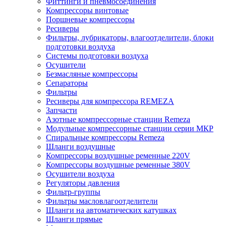
Фиттинги и пневмосоединения
Компрессоры винтовые
Поршневые компрессоры
Ресиверы
Фильтры, лубрикаторы, влагоотделители, блоки
подготовки воздуха
Системы подготовки воздуха
Осушители
Безмасляные компрессоры
Сепараторы
Фильтры
Ресиверы для компрессора REMEZA
Запчасти
Азотные компрессорные станции Remeza
Модульные компрессорные станции серии МКР
Спиральные компрессоры Remeza
Шланги воздушные
Компрессоры воздушные ременные 220V
Компрессоры воздушные ременные 380V
Осушители воздуха
Регуляторы давления
Фильтр-группы
Фильтры масловлагоотделители
Шланги на автоматических катушках
Шланги прямые