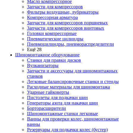
Масло компрессорное
Запчасти для компрессоров
Фильтры воздушные, лубрикаторы
Компрессорная арматура
Запчасти для компрессоров поршневых
Запчасти для компрессоров винтовых
Головки компрессорные
Пневматические цилиндры
Пневмоцилиндры, пневмораспределители
Ещё 28
Шиномонтажное оборудование
Станки для правки дисков
Вулканизаторы
Запчасти и аксессуары для шиномонтажных
станков
Легковые балансировочные станки и стенды
Расходные материалы для шиномонтажа
Ударные гайковерты
Пистолеты для подкачки шин
Генераторы азота для накачки шин
Борторасширители
Шиномонтажные станки легковые
Ванны для проверки колес, шиномонтажные
ванны
Резервуары для подкачки колес (бустер)