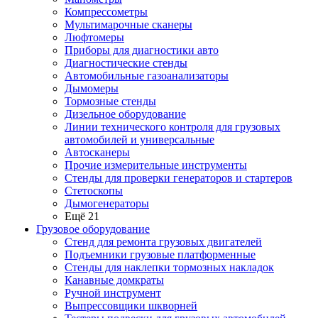
Компрессометры
Мультимарочные сканеры
Люфтомеры
Приборы для диагностики авто
Диагностические стенды
Автомобильные газоанализаторы
Дымомеры
Тормозные стенды
Дизельное оборудование
Линии технического контроля для грузовых
автомобилей и универсальные
Автосканеры
Прочие измерительные инструменты
Стенды для проверки генераторов и стартеров
Стетоскопы
Дымогенераторы
Ещё 21
Грузовое оборудование
Стенд для ремонта грузовых двигателей
Подъемники грузовые платформенные
Стенды для наклепки тормозных накладок
Канавные домкраты
Ручной инструмент
Выпрессовщики шкворней