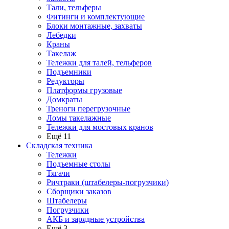
Тали, тельферы
Фитинги и комплектующие
Блоки монтажные, захваты
Лебедки
Краны
Такелаж
Тележки для талей, тельферов
Подъемники
Редукторы
Платформы грузовые
Домкраты
Треноги перегрузочные
Ломы такелажные
Тележки для мостовых кранов
Ещё 11
Складская техника
Тележки
Подъемные столы
Тягачи
Ричтраки (штабелеры-погрузчики)
Сборщики заказов
Штабелеры
Погрузчики
АКБ и зарядные устройства
Ещё 3