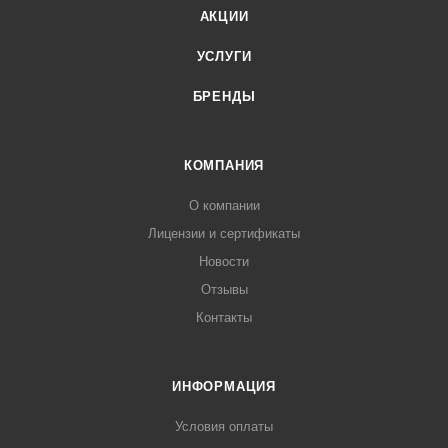
АКЦИИ
мастерских, предназначенное для проведения диагностики,
Анкерные болты в комплекте M18×160 Потребляемая
ремонта, технического обслуживания, шиномонтажа и
мощность, кВт 2.2 Напряжение, В 380 Цвет cерый
УСЛУГИ
кузовных работ.
БРЕНДЫ
КОМПАНИЯ
О компании
Лицензии и сертификаты
Новости
Отзывы
Контакты
ИНФОРМАЦИЯ
Условия оплаты