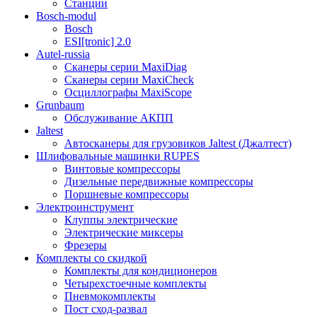
Станции
Bosch-modul
Bosch
ESI[tronic] 2.0
Autel-russia
Сканеры серии MaxiDiag
Сканеры серии MaxiCheck
Осциллографы MaxiScope
Grunbaum
Обслуживание АКПП
Jaltest
Автосканеры для грузовиков Jaltest (Джалтест)
Шлифовальные машинки RUPES
Винтовые компрессоры
Дизельные передвижные компрессоры
Поршневые компрессоры
Электроинструмент
Клуппы электрические
Электрические миксеры
Фрезеры
Комплекты со скидкой
Комплекты для кондиционеров
Четырехстоечные комплекты
Пневмокомплекты
Пост сход-развал