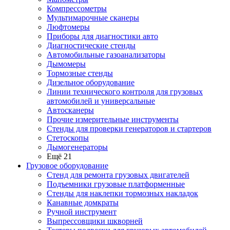
Компрессометры
Мультимарочные сканеры
Люфтомеры
Приборы для диагностики авто
Диагностические стенды
Автомобильные газоанализаторы
Дымомеры
Тормозные стенды
Дизельное оборудование
Линии технического контроля для грузовых
автомобилей и универсальные
Автосканеры
Прочие измерительные инструменты
Стенды для проверки генераторов и стартеров
Стетоскопы
Дымогенераторы
Ещё 21
Грузовое оборудование
Стенд для ремонта грузовых двигателей
Подъемники грузовые платформенные
Стенды для наклепки тормозных накладок
Канавные домкраты
Ручной инструмент
Выпрессовщики шкворней