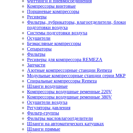
Фиттинги и пневмосоединения
Компрессоры винтовые
Поршневые компрессоры
Ресиверы
Фильтры, лубрикаторы, влагоотделители, блоки
подготовки воздуха
Системы подготовки воздуха
Осушители
Безмасляные компрессоры
Сепараторы
Фильтры
Ресиверы для компрессора REMEZA
Запчасти
Азотные компрессорные станции Remeza
Модульные компрессорные станции серии МКР
Спиральные компрессоры Remeza
Шланги воздушные
Компрессоры воздушные ременные 220V
Компрессоры воздушные ременные 380V
Осушители воздуха
Регуляторы давления
Фильтр-группы
Фильтры масловлагоотделители
Шланги на автоматических катушках
Шланги прямые