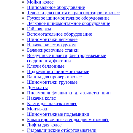
Мойки колес
Шиповальное оборудование
Тележка для снятия и транспортировки колес
Грузовое шиномонтажное оборудование
Легковое шиномонтажное оборудование
Гайковерты
Вспомогательное оборудование
Шиномонтажи легковые
Накачка колес воздухом
Балансировочные станки
Воздушные шланги, быстроразъемные
соединения, фитинги
Ключи баллонные
Подъемники шиномонтажные
Ванны для проверки колес
Шиномонтажи грузовые
Домкраты
Пневмошлифмашинки для зачистки шин
Накачка колес
Клети для накачки колес
Монтажки
Шиномонтажные подъемники
Балансировочные стенды для мотоколёс
Лифты для колес
Гидравлические отбортовыватели