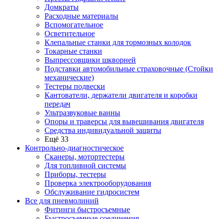
Домкраты
Расходные материалы
Вспомогательное
Осветительное
Клепальные станки для тормозных колодок
Токарные станки
Выпрессовщики шкворней
Подставки автомобильные страховочные (Стойки
механические)
Тестеры подвески
Кантователи, держатели двигателя и коробки
передач
Ультразвуковые ванны
Опоры и траверсы для вывешивания двигателя
Средства индивидуальной защиты
Ещё 33
Контрольно-диагностическое
Сканеры, мотортестеры
Для топливной системы
Приборы, тестеры
Проверка электрооборудования
Обслуживание гидросистем
Все для пневмолиний
Фитинги быстросъемные
Быстросъемные соединения