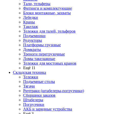
Тали, тельферы
Фитинги и комплектующие
Блоки монтажные, захваты
Лебедки
Краны
Такелаж
Тележки для талей, тельферов
Подъемники
Редукторы
Платформы грузовые
Домкраты
Треноги перегрузочные
Ломы такелажные
Тележки для мостовых кранов
Ещё 11
Складская техника
Тележки
Подъемные столы
Тягачи
Ричтраки (штабелеры-погрузчики)
Сборщики заказов
Штабелеры
Погрузчики
АКБ и зарядные устройства
Ещё 3