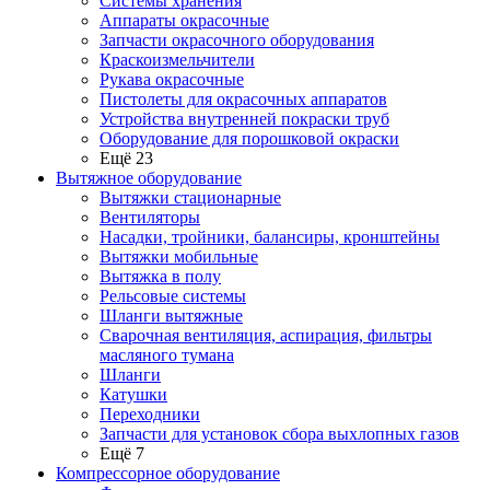
Системы хранения
Аппараты окрасочные
Запчасти окрасочного оборудования
Краскоизмельчители
Рукава окрасочные
Пистолеты для окрасочных аппаратов
Устройства внутренней покраски труб
Оборудование для порошковой окраски
Ещё 23
Вытяжное оборудование
Вытяжки стационарные
Вентиляторы
Насадки, тройники, балансиры, кронштейны
Вытяжки мобильные
Вытяжка в полу
Рельсовые системы
Шланги вытяжные
Сварочная вентиляция, аспирация, фильтры
масляного тумана
Шланги
Катушки
Переходники
Запчасти для установок сбора выхлопных газов
Ещё 7
Компрессорное оборудование