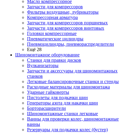
Масло компрессорное
Запчасти для компрессоров
Фильтры воздушные, лубрикаторы
Компрессорная арматура
Запчасти для компрессоров поршневых
Запчасти для компрессоров винтовых
Головки компрессорные
Пневматические цилиндры
Пневмоцилиндры, пневмораспределители
Ещё 28
Шиномонтажное оборудование
Станки для правки дисков
Вулканизаторы
Запчасти и аксессуары для шиномонтажных
станков
Легковые балансировочные станки и стенды
Расходные материалы для шиномонтажа
Ударные гайковерты
Пистолеты для подкачки шин
Генераторы азота для накачки шин
Борторасширители
Шиномонтажные станки легковые
Ванны для проверки колес, шиномонтажные
ванны
Резервуары для подкачки колес (бустер)