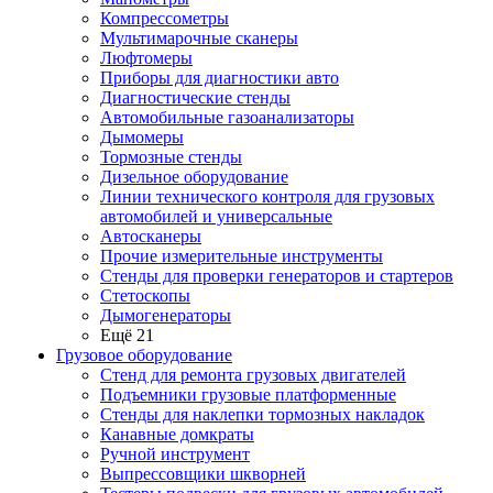
Компрессометры
Мультимарочные сканеры
Люфтомеры
Приборы для диагностики авто
Диагностические стенды
Автомобильные газоанализаторы
Дымомеры
Тормозные стенды
Дизельное оборудование
Линии технического контроля для грузовых
автомобилей и универсальные
Автосканеры
Прочие измерительные инструменты
Стенды для проверки генераторов и стартеров
Стетоскопы
Дымогенераторы
Ещё 21
Грузовое оборудование
Стенд для ремонта грузовых двигателей
Подъемники грузовые платформенные
Стенды для наклепки тормозных накладок
Канавные домкраты
Ручной инструмент
Выпрессовщики шкворней