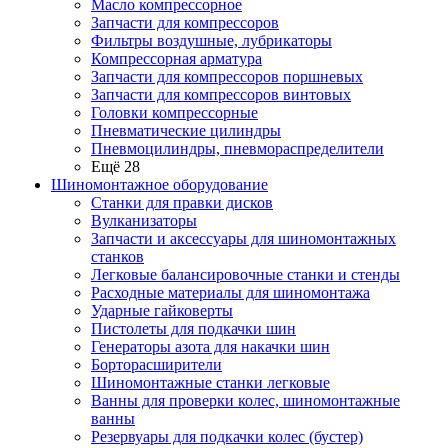
Масло компрессорное
Запчасти для компрессоров
Фильтры воздушные, лубрикаторы
Компрессорная арматура
Запчасти для компрессоров поршневых
Запчасти для компрессоров винтовых
Головки компрессорные
Пневматические цилиндры
Пневмоцилиндры, пневмораспределители
Ещё 28
Шиномонтажное оборудование
Станки для правки дисков
Вулканизаторы
Запчасти и аксессуары для шиномонтажных
станков
Легковые балансировочные станки и стенды
Расходные материалы для шиномонтажа
Ударные гайковерты
Пистолеты для подкачки шин
Генераторы азота для накачки шин
Борторасширители
Шиномонтажные станки легковые
Ванны для проверки колес, шиномонтажные
ванны
Резервуары для подкачки колес (бустер)