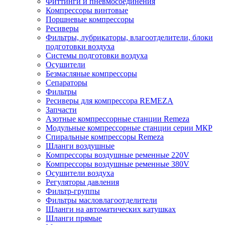
Фиттинги и пневмосоединения
Компрессоры винтовые
Поршневые компрессоры
Ресиверы
Фильтры, лубрикаторы, влагоотделители, блоки
подготовки воздуха
Системы подготовки воздуха
Осушители
Безмасляные компрессоры
Сепараторы
Фильтры
Ресиверы для компрессора REMEZA
Запчасти
Азотные компрессорные станции Remeza
Модульные компрессорные станции серии МКР
Спиральные компрессоры Remeza
Шланги воздушные
Компрессоры воздушные ременные 220V
Компрессоры воздушные ременные 380V
Осушители воздуха
Регуляторы давления
Фильтр-группы
Фильтры масловлагоотделители
Шланги на автоматических катушках
Шланги прямые