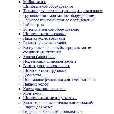
Мойки колес
Шиповальное оборудование
Тележка для снятия и транспортировки колес
Грузовое шиномонтажное оборудование
Легковое шиномонтажное оборудование
Гайковерты
Вспомогательное оборудование
Шиномонтажи легковые
Накачка колес воздухом
Балансировочные станки
Воздушные шланги, быстроразъемные
соединения, фитинги
Ключи баллонные
Подъемники шиномонтажные
Ванны для проверки колес
Шиномонтажи грузовые
Домкраты
Пневмошлифмашинки для зачистки шин
Накачка колес
Клети для накачки колес
Монтажки
Шиномонтажные подъемники
Балансировочные стенды для мотоколёс
Лифты для колес
Гидравлические отбортовыватели