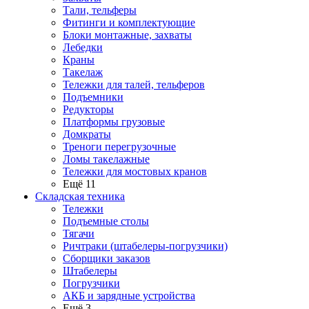
Тали, тельферы
Фитинги и комплектующие
Блоки монтажные, захваты
Лебедки
Краны
Такелаж
Тележки для талей, тельферов
Подъемники
Редукторы
Платформы грузовые
Домкраты
Треноги перегрузочные
Ломы такелажные
Тележки для мостовых кранов
Ещё 11
Складская техника
Тележки
Подъемные столы
Тягачи
Ричтраки (штабелеры-погрузчики)
Сборщики заказов
Штабелеры
Погрузчики
АКБ и зарядные устройства
Ещё 3