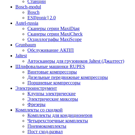
Станции
Bosch-modul
Bosch
ESI[tronic] 2.0
Autel-russia
Сканеры серии MaxiDiag
Сканеры серии MaxiCheck
Осциллографы MaxiScope
Grunbaum
Обслуживание АКПП
Jaltest
Автосканеры для грузовиков Jaltest (Джалтест)
Шлифовальные машинки RUPES
Винтовые компрессоры
Дизельные передвижные компрессоры
Поршневые компрессоры
Электроинструмент
Клуппы электрические
Электрические миксеры
Фрезеры
Комплекты со скидкой
Комплекты для кондиционеров
Четырехстоечные комплекты
Пневмокомплекты
Пост сход-развал