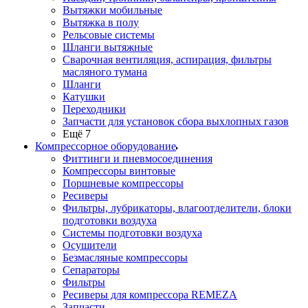
Вытяжки мобильные
Вытяжка в полу
Рельсовые системы
Шланги вытяжные
Сварочная вентиляция, аспирация, фильтры
масляного тумана
Шланги
Катушки
Переходники
Запчасти для установок сбора выхлопных газов
Ещё 7
Компрессорное оборудование
Фиттинги и пневмосоединения
Компрессоры винтовые
Поршневые компрессоры
Ресиверы
Фильтры, лубрикаторы, влагоотделители, блоки
подготовки воздуха
Системы подготовки воздуха
Осушители
Безмасляные компрессоры
Сепараторы
Фильтры
Ресиверы для компрессора REMEZA
Запчасти