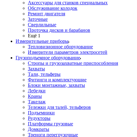
Аксессуары для станков специальных
Обслуживание колодок
Ремонт двигателя
Заточные
Сверлильные
Проточка дисков и барабанов
Ещё 1
Измерительные приборы
Тепловизионное оборудование
Измерители параметров электросетей
Грузоподъемное оборудование
Стропы и грузозахватные приспособления
Захваты
Тали, тельферы
Фитинги и комплектующие
Блоки монтажные, захваты
Лебедки
Краны
Такелаж
Тележки для талей, тельферов
Подъемники
Редукторы
Платформы грузовые
Домкраты
Треноги перегрузочные