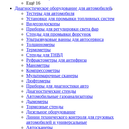
Ещё 16
Диагностическое оборудование для автомобилей
Тестеры для автомобиля
Установки для промывки топливных систем
Видеоэндоскопы
Приборы для регулировки света фар
Стенды для промывки форсунок
Ультразвуковые ванны для автосервиса
Толщиномеры
Термометры
Стенды для ТНВД
Рефрактометры для антифриза
Манометры
Компрессометры
Мультимарочные сканеры
Люфтомеры
Приборы для диагностики авто
Диагностические стенды
Автомобильные газоанализаторы
Дымомеры
Тормозные стенды
Дизельное оборудование
Линии технического контроля для грузовых
автомобилей и универсальные
Автосканеры