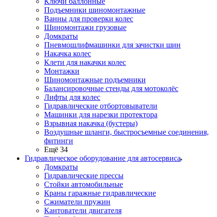
Ключи баллонные
Подъемники шиномонтажные
Ванны для проверки колес
Шиномонтажи грузовые
Домкраты
Пневмошлифмашинки для зачистки шин
Накачка колес
Клети для накачки колес
Монтажки
Шиномонтажные подъемники
Балансировочные стенды для мотоколёс
Лифты для колес
Гидравлические отбортовыватели
Машинки для нарезки протектора
Взрывная накачка (бустеры)
Воздушные шланги, быстросъемные соединения,
фитинги
Ещё 34
Гидравлическое оборудование для автосервиса
Домкраты
Гидравлические прессы
Стойки автомобильные
Краны гаражные гидравлические
Сжиматели пружин
Кантователи двигателя