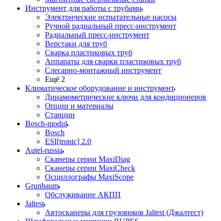
Инструмент для работы с трубами
Электрические испытательные насосы
Ручной радиальный пресс-инструмент
Радиальный пресс-инструмент
Верстаки для труб
Сварка пластиковых труб
Аппараты для сварки пластиковых труб
Слесарно-монтажный инструмент
Ещё 2
Климатическое оборудование и инструмент
Динамометрические ключи для кондиционеров
Опции и материалы
Станции
Bosch-modul
Bosch
ESI[tronic] 2.0
Autel-russia
Сканеры серии MaxiDiag
Сканеры серии MaxiCheck
Осциллографы MaxiScope
Grunbaum
Обслуживание АКПП
Jaltest
Автосканеры для грузовиков Jaltest (Джалтест)