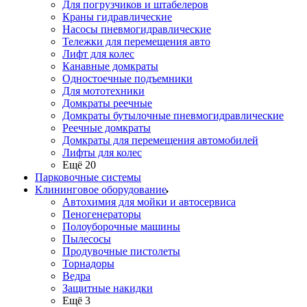
Для погрузчиков и штабелеров
Краны гидравлические
Насосы пневмогидравлические
Тележки для перемещения авто
Лифт для колес
Канавные домкраты
Одностоечные подъемники
Для мототехники
Домкраты реечные
Домкраты бутылочные пневмогидравлические
Реечные домкраты
Домкраты для перемещения автомобилей
Лифты для колес
Ещё 20
Парковочные системы
Клининговое оборудование
Автохимия для мойки и автосервиса
Пеногенераторы
Полоуборочные машины
Пылесосы
Продувочные пистолеты
Торнадоры
Ведра
Защитные накидки
Ещё 3