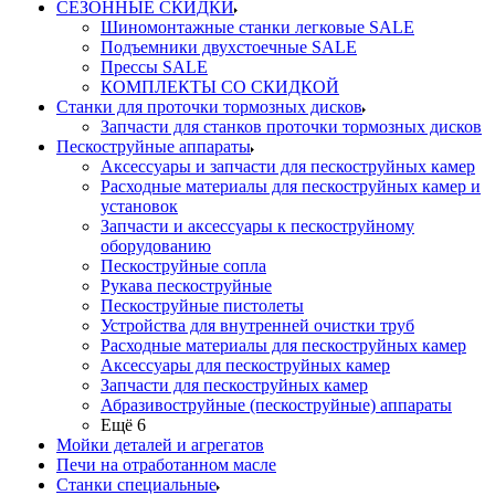
СЕЗОННЫЕ СКИДКИ
Шиномонтажные станки легковые SALE
Подъемники двухстоечные SALE
Прессы SALE
КОМПЛЕКТЫ СО СКИДКОЙ
Станки для проточки тормозных дисков
Запчасти для станков проточки тормозных дисков
Пескоструйные аппараты
Аксессуары и запчасти для пескоструйных камер
Расходные материалы для пескоструйных камер и
установок
Запчасти и аксессуары к пескоструйному
оборудованию
Пескоструйные сопла
Рукава пескоструйные
Пескоструйные пистолеты
Устройства для внутренней очистки труб
Расходные материалы для пескоструйных камер
Аксессуары для пескоструйных камер
Запчасти для пескоструйных камер
Абразивоструйные (пескоструйные) аппараты
Ещё 6
Мойки деталей и агрегатов
Печи на отработанном масле
Станки специальные