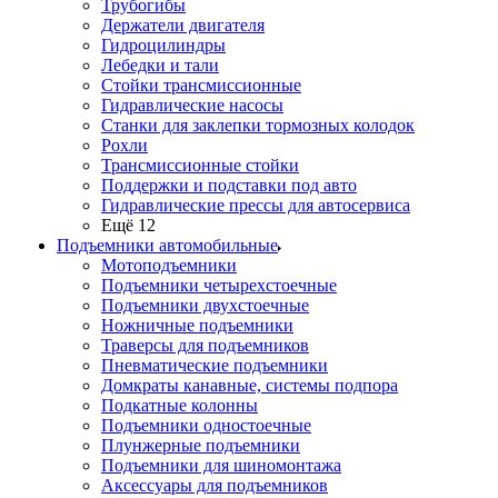
Трубогибы
Держатели двигателя
Гидроцилиндры
Лебедки и тали
Стойки трансмиссионные
Гидравлические насосы
Cтанки для заклепки тормозных колодок
Рохли
Трансмиссионные стойки
Поддержки и подставки под авто
Гидравлические прессы для автосервиса
Ещё 12
Подъемники автомобильные
Мотоподъемники
Подъемники четырехстоечные
Подъемники двухстоечные
Ножничные подъемники
Траверсы для подъемников
Пневматические подъемники
Домкраты канавные, системы подпора
Подкатные колонны
Подъемники одностоечные
Плунжерные подъемники
Подъемники для шиномонтажа
Аксессуары для подъемников