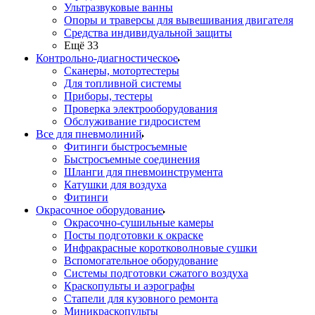
Ультразвуковые ванны
Опоры и траверсы для вывешивания двигателя
Средства индивидуальной защиты
Ещё 33
Контрольно-диагностическое
Сканеры, мотортестеры
Для топливной системы
Приборы, тестеры
Проверка электрооборудования
Обслуживание гидросистем
Все для пневмолиний
Фитинги быстросъемные
Быстросъемные соединения
Шланги для пневмоинструмента
Катушки для воздуха
Фитинги
Окрасочное оборудование
Окрасочно-сушильные камеры
Посты подготовки к окраске
Инфракрасные коротковолновые сушки
Вспомогательное оборудование
Системы подготовки сжатого воздуха
Краскопульты и аэрографы
Стапели для кузовного ремонта
Миникраскопульты