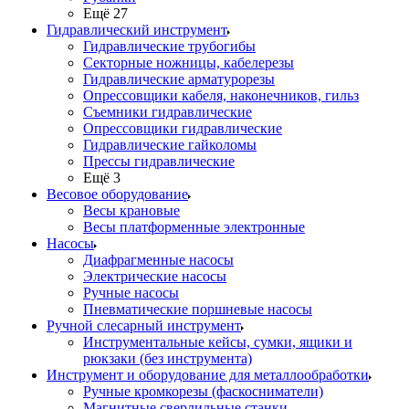
Ещё 27
Гидравлический инструмент
Гидравлические трубогибы
Секторные ножницы, кабелерезы
Гидравлические арматурорезы
Опрессовщики кабеля, наконечников, гильз
Съемники гидравлические
Опрессовщики гидравлические
Гидравлические гайколомы
Прессы гидравлические
Ещё 3
Весовое оборудование
Весы крановые
Весы платформенные электронные
Насосы
Диафрагменные насосы
Электрические насосы
Ручные насосы
Пневматические поршневые насосы
Ручной слесарный инструмент
Инструментальные кейсы, сумки, ящики и
рюкзаки (без инструмента)
Инструмент и оборудование для металлообработки
Ручные кромкорезы (фаскосниматели)
Магнитные сверлильные станки