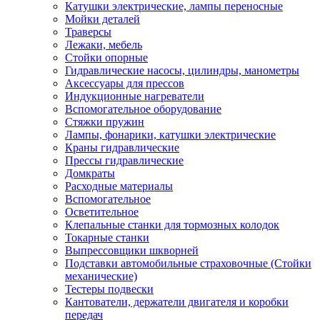
Катушки электрические, лампы переносные
Мойки деталей
Траверсы
Лежаки, мебель
Стойки опорные
Гидравлические насосы, цилиндры, манометры
Аксессуары для прессов
Индукционные нагреватели
Вспомогательное оборудование
Стяжки пружин
Лампы, фонарики, катушки электрические
Краны гидравлические
Прессы гидравлические
Домкраты
Расходные материалы
Вспомогательное
Осветительное
Клепальные станки для тормозных колодок
Токарные станки
Выпрессовщики шкворней
Подставки автомобильные страховочные (Стойки
механические)
Тестеры подвески
Кантователи, держатели двигателя и коробки
передач