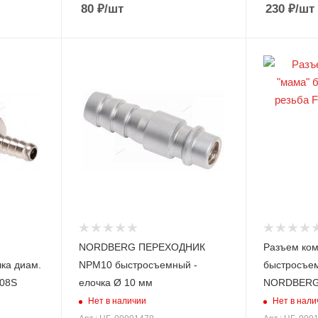
80
₽
/шт
230
₽
/шт
NORDBERG ПЕРЕХОДНИК
Разъем ком
ка диам.
NPM10 быстросъемный -
быстросъем
08S
елочка Ø 10 мм
NORDBERG
Нет в наличии
Нет в нали