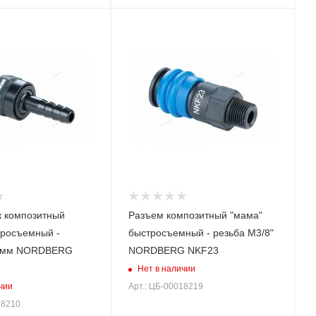
 композитный
Разъем композитный "мама"
тросъемный -
быстросъемный - резьба M3/8"
8 мм NORDBERG
NORDBERG NKF23
Нет в наличии
чии
Арт.: ЦБ-00018219
18210