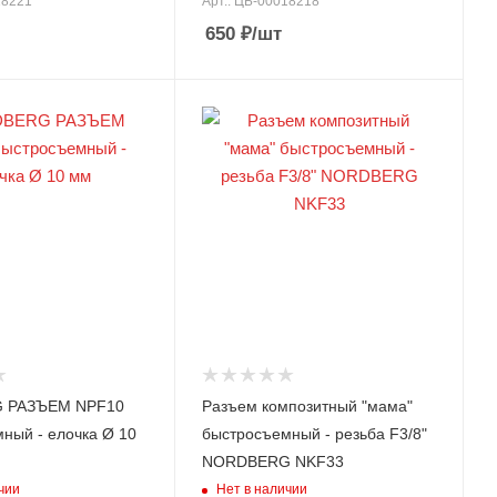
18221
Арт.: ЦБ-00018218
650
₽
/шт
 РАЗЪЕМ NPF10
Разъем композитный "мама"
ный - елочка Ø 10
быстросъемный - резьба F3/8"
NORDBERG NKF33
чии
Нет в наличии