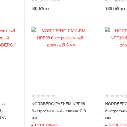
Арт.: ЦБ-00001478
Арт.: ЦБ-000
80
₽
/шт
600
₽
/шт
ный
NORDBERG РАЗЪЕМ NPF08
NORDBERG
 -
быстросъемный - елочка Ø 8
быстросъем
ERG
мм
мм
Нет в наличии
Нет в нали