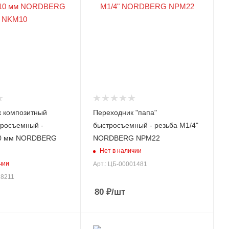
 композитный
Переходник "папа"
тросъемный -
быстросъемный - резьба M1/4"
10 мм NORDBERG
NORDBERG NPM22
Нет в наличии
чии
Арт.: ЦБ-00001481
18211
80
₽
/шт