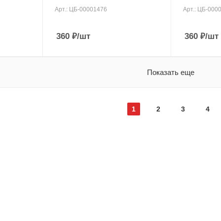
Арт.: ЦБ-00001476
Арт.: ЦБ-000
360
₽
/шт
360
₽
/шт
Показать еще
1
2
3
4