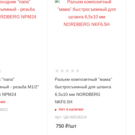
 "папа"
Разъем композитный "мама"
ный - резьба M1/2"
быстросъемный для шланга
 NPM24
6,5х10 мм NORDBERG
NKF6.5H
чии
Нет в наличии
03652
Арт.: ЦБ-00018224
750
₽
/шт