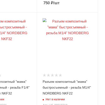
750
₽
/шт
позитный "мама"
Разъем композитный "мама"
ный - резьба F1/4"
быстросъемный - резьба M1/4"
 NKF32
NORDBERG NKF22
чии
Нет в наличии