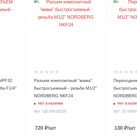
NPF32
Разъем композитный "мама"
Переходник
ба F1/4"
быстросъемный - резьба M1/2"
быстросъем
NORDBERG NKF24
NORDBERG
Нет в наличии
Нет в нали
Арт.: ЦБ-00018220
Арт.: 01-000
720
₽
/шт
130
₽
/шт