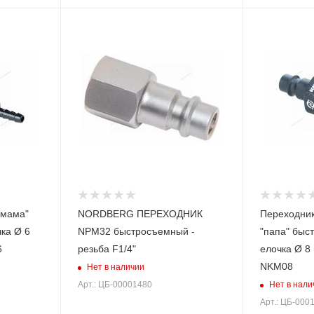
"мама"
NORDBERG ПЕРЕХОДНИК
Переходник
ка Ø 6
NPM32 быстросъемный -
"папа" быс
6
резьба F1/4"
елочка Ø 
NKM08
Нет в наличии
Нет в нали
Арт.: ЦБ-00001480
Арт.: ЦБ-000