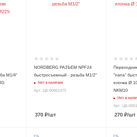
NORDBERG РАЗЪЕМ NPF24
Переходник
ба M1/4"
быстросъемный - резьба M1/2"
"папа" быс
RG
елочка Ø 
Нет в наличии
NKM10
Арт.: ЦБ-00001475
Нет в нали
Арт.: ЦБ-000
370
₽
/шт
270
₽
/шт