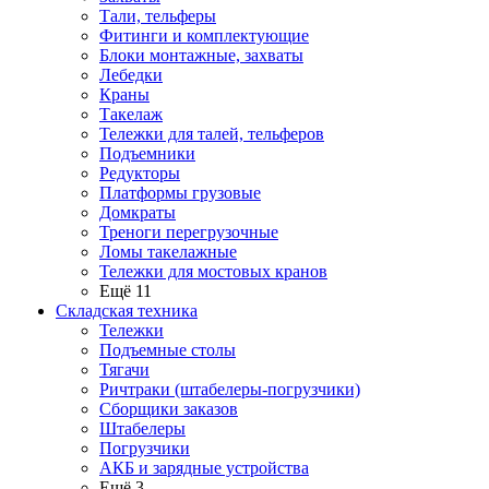
Тали, тельферы
Фитинги и комплектующие
Блоки монтажные, захваты
Лебедки
Краны
Такелаж
Тележки для талей, тельферов
Подъемники
Редукторы
Платформы грузовые
Домкраты
Треноги перегрузочные
Ломы такелажные
Тележки для мостовых кранов
Ещё 11
Складская техника
Тележки
Подъемные столы
Тягачи
Ричтраки (штабелеры-погрузчики)
Сборщики заказов
Штабелеры
Погрузчики
АКБ и зарядные устройства
Ещё 3