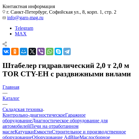
Контактная информация
г. Санкт-Петербург, Софийская ул., 8, корп. 1, стр. 2
info@garo-mag.ru
Telegram
MAX
Штабелер гидравлический 2,0 т 2,0 м
TOR CTY-EH с раздвижными вилами
Главная
—
Каталог
—
Складская техника
Контрольно-диагностическое
Гаражное
оборудование
Диагностическое оборудование для
автомобилей
Печи на отработанном
масле
Катушки
Емкости
Строительное и производственное
оборудование
Оборудование AdBlue
Маслосборное