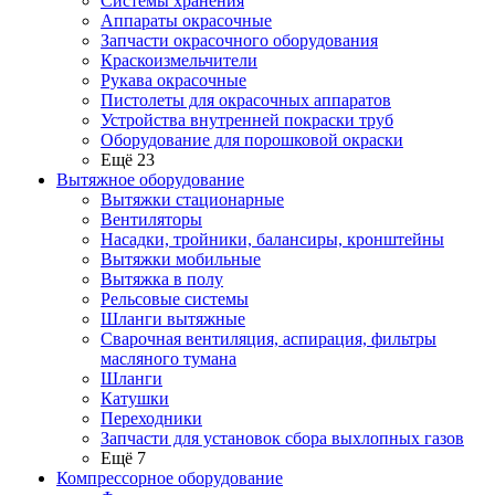
Системы хранения
Аппараты окрасочные
Запчасти окрасочного оборудования
Краскоизмельчители
Рукава окрасочные
Пистолеты для окрасочных аппаратов
Устройства внутренней покраски труб
Оборудование для порошковой окраски
Ещё 23
Вытяжное оборудование
Вытяжки стационарные
Вентиляторы
Насадки, тройники, балансиры, кронштейны
Вытяжки мобильные
Вытяжка в полу
Рельсовые системы
Шланги вытяжные
Сварочная вентиляция, аспирация, фильтры
масляного тумана
Шланги
Катушки
Переходники
Запчасти для установок сбора выхлопных газов
Ещё 7
Компрессорное оборудование