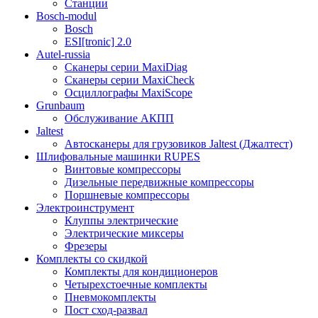
Станции
Bosch-modul
Bosch
ESI[tronic] 2.0
Autel-russia
Сканеры серии MaxiDiag
Сканеры серии MaxiCheck
Осциллографы MaxiScope
Grunbaum
Обслуживание АКПП
Jaltest
Автосканеры для грузовиков Jaltest (Джалтест)
Шлифовальные машинки RUPES
Винтовые компрессоры
Дизельные передвижные компрессоры
Поршневые компрессоры
Электроинструмент
Клуппы электрические
Электрические миксеры
Фрезеры
Комплекты со скидкой
Комплекты для кондиционеров
Четырехстоечные комплекты
Пневмокомплекты
Пост сход-развал