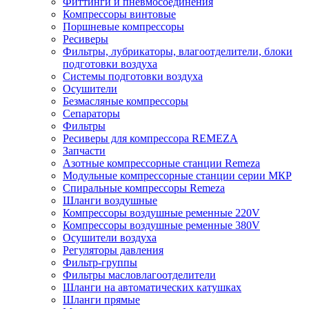
Фиттинги и пневмосоединения
Компрессоры винтовые
Поршневые компрессоры
Ресиверы
Фильтры, лубрикаторы, влагоотделители, блоки
подготовки воздуха
Системы подготовки воздуха
Осушители
Безмасляные компрессоры
Сепараторы
Фильтры
Ресиверы для компрессора REMEZA
Запчасти
Азотные компрессорные станции Remeza
Модульные компрессорные станции серии МКР
Спиральные компрессоры Remeza
Шланги воздушные
Компрессоры воздушные ременные 220V
Компрессоры воздушные ременные 380V
Осушители воздуха
Регуляторы давления
Фильтр-группы
Фильтры масловлагоотделители
Шланги на автоматических катушках
Шланги прямые