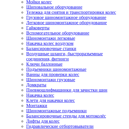
Мойки колес
Шиповальное оборудование
Тележка для снятия и транспортировки колес
Грузовое шиномонтажное оборудование
Легковое шиномонтажное оборудование
Гайковерты
Вспомогательное оборудование
Шиномонтажи легковые
Накачка колес воздухом
Балансировочные станки
Воздушные шланги, быстроразъемные
соединения, фитинги
Ключи баллонные
Подъемники шиномонтажные
Ванны для проверки колес
Шиномонтажи грузовые
Домкраты
Пневмошлифмашинки для зачистки шин
Накачка колес
Клети для накачки колес
Монтажки
Шиномонтажные подъемники
Балансировочные стенды для мотоколёс
Лифты для колес
Гидравлические отбортовыватели