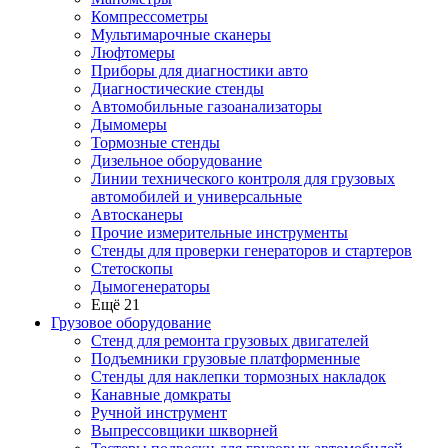
Компрессометры
Мультимарочные сканеры
Люфтомеры
Приборы для диагностики авто
Диагностические стенды
Автомобильные газоанализаторы
Дымомеры
Тормозные стенды
Дизельное оборудование
Линии технического контроля для грузовых
автомобилей и универсальные
Автосканеры
Прочие измерительные инструменты
Стенды для проверки генераторов и стартеров
Стетоскопы
Дымогенераторы
Ещё 21
Грузовое оборудование
Стенд для ремонта грузовых двигателей
Подъемники грузовые платформенные
Стенды для наклепки тормозных накладок
Канавные домкраты
Ручной инструмент
Выпрессовщики шкворней