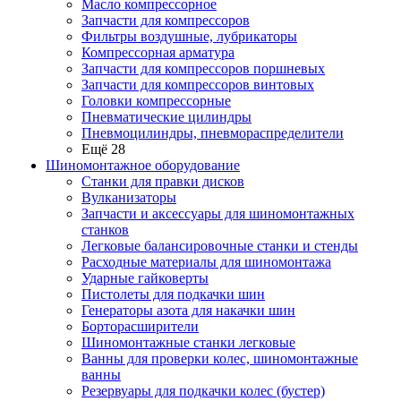
Масло компрессорное
Запчасти для компрессоров
Фильтры воздушные, лубрикаторы
Компрессорная арматура
Запчасти для компрессоров поршневых
Запчасти для компрессоров винтовых
Головки компрессорные
Пневматические цилиндры
Пневмоцилиндры, пневмораспределители
Ещё 28
Шиномонтажное оборудование
Станки для правки дисков
Вулканизаторы
Запчасти и аксессуары для шиномонтажных
станков
Легковые балансировочные станки и стенды
Расходные материалы для шиномонтажа
Ударные гайковерты
Пистолеты для подкачки шин
Генераторы азота для накачки шин
Борторасширители
Шиномонтажные станки легковые
Ванны для проверки колес, шиномонтажные
ванны
Резервуары для подкачки колес (бустер)