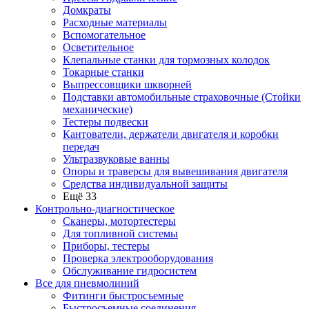
Домкраты
Расходные материалы
Вспомогательное
Осветительное
Клепальные станки для тормозных колодок
Токарные станки
Выпрессовщики шкворней
Подставки автомобильные страховочные (Стойки
механические)
Тестеры подвески
Кантователи, держатели двигателя и коробки
передач
Ультразвуковые ванны
Опоры и траверсы для вывешивания двигателя
Средства индивидуальной защиты
Ещё 33
Контрольно-диагностическое
Сканеры, мотортестеры
Для топливной системы
Приборы, тестеры
Проверка электрооборудования
Обслуживание гидросистем
Все для пневмолиний
Фитинги быстросъемные
Быстросъемные соединения