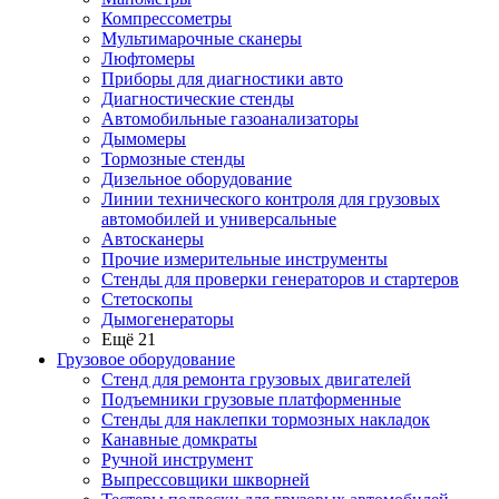
Компрессометры
Мультимарочные сканеры
Люфтомеры
Приборы для диагностики авто
Диагностические стенды
Автомобильные газоанализаторы
Дымомеры
Тормозные стенды
Дизельное оборудование
Линии технического контроля для грузовых
автомобилей и универсальные
Автосканеры
Прочие измерительные инструменты
Стенды для проверки генераторов и стартеров
Стетоскопы
Дымогенераторы
Ещё 21
Грузовое оборудование
Стенд для ремонта грузовых двигателей
Подъемники грузовые платформенные
Стенды для наклепки тормозных накладок
Канавные домкраты
Ручной инструмент
Выпрессовщики шкворней