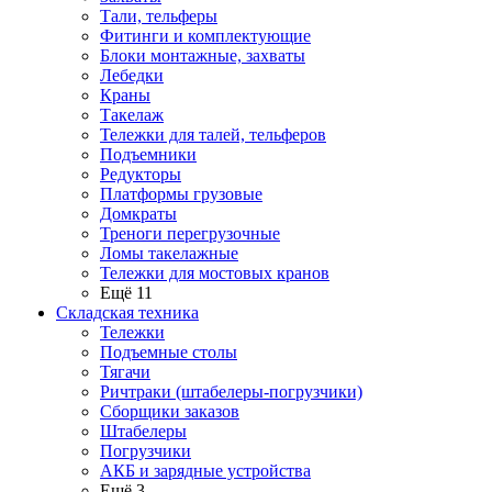
Тали, тельферы
Фитинги и комплектующие
Блоки монтажные, захваты
Лебедки
Краны
Такелаж
Тележки для талей, тельферов
Подъемники
Редукторы
Платформы грузовые
Домкраты
Треноги перегрузочные
Ломы такелажные
Тележки для мостовых кранов
Ещё 11
Складская техника
Тележки
Подъемные столы
Тягачи
Ричтраки (штабелеры-погрузчики)
Сборщики заказов
Штабелеры
Погрузчики
АКБ и зарядные устройства
Ещё 3