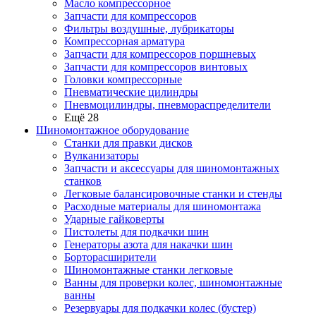
Масло компрессорное
Запчасти для компрессоров
Фильтры воздушные, лубрикаторы
Компрессорная арматура
Запчасти для компрессоров поршневых
Запчасти для компрессоров винтовых
Головки компрессорные
Пневматические цилиндры
Пневмоцилиндры, пневмораспределители
Ещё 28
Шиномонтажное оборудование
Станки для правки дисков
Вулканизаторы
Запчасти и аксессуары для шиномонтажных
станков
Легковые балансировочные станки и стенды
Расходные материалы для шиномонтажа
Ударные гайковерты
Пистолеты для подкачки шин
Генераторы азота для накачки шин
Борторасширители
Шиномонтажные станки легковые
Ванны для проверки колес, шиномонтажные
ванны
Резервуары для подкачки колес (бустер)