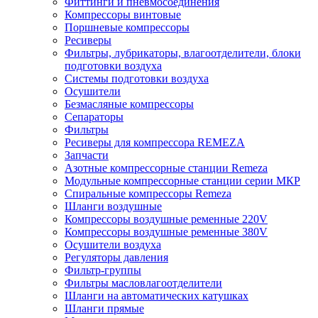
Фиттинги и пневмосоединения
Компрессоры винтовые
Поршневые компрессоры
Ресиверы
Фильтры, лубрикаторы, влагоотделители, блоки
подготовки воздуха
Системы подготовки воздуха
Осушители
Безмасляные компрессоры
Сепараторы
Фильтры
Ресиверы для компрессора REMEZA
Запчасти
Азотные компрессорные станции Remeza
Модульные компрессорные станции серии МКР
Спиральные компрессоры Remeza
Шланги воздушные
Компрессоры воздушные ременные 220V
Компрессоры воздушные ременные 380V
Осушители воздуха
Регуляторы давления
Фильтр-группы
Фильтры масловлагоотделители
Шланги на автоматических катушках
Шланги прямые