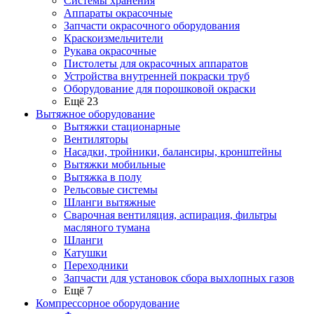
Системы хранения
Аппараты окрасочные
Запчасти окрасочного оборудования
Краскоизмельчители
Рукава окрасочные
Пистолеты для окрасочных аппаратов
Устройства внутренней покраски труб
Оборудование для порошковой окраски
Ещё 23
Вытяжное оборудование
Вытяжки стационарные
Вентиляторы
Насадки, тройники, балансиры, кронштейны
Вытяжки мобильные
Вытяжка в полу
Рельсовые системы
Шланги вытяжные
Сварочная вентиляция, аспирация, фильтры
масляного тумана
Шланги
Катушки
Переходники
Запчасти для установок сбора выхлопных газов
Ещё 7
Компрессорное оборудование