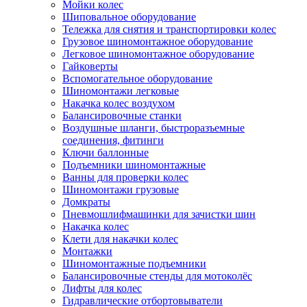
Мойки колес
Шиповальное оборудование
Тележка для снятия и транспортировки колес
Грузовое шиномонтажное оборудование
Легковое шиномонтажное оборудование
Гайковерты
Вспомогательное оборудование
Шиномонтажи легковые
Накачка колес воздухом
Балансировочные станки
Воздушные шланги, быстроразъемные
соединения, фитинги
Ключи баллонные
Подъемники шиномонтажные
Ванны для проверки колес
Шиномонтажи грузовые
Домкраты
Пневмошлифмашинки для зачистки шин
Накачка колес
Клети для накачки колес
Монтажки
Шиномонтажные подъемники
Балансировочные стенды для мотоколёс
Лифты для колес
Гидравлические отбортовыватели