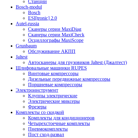
Станции
Bosch-modul
Bosch
ESI[tronic] 2.0
Autel-russia
Сканеры серии MaxiDiag
Сканеры серии MaxiCheck
Осциллографы MaxiScope
Grunbaum
Обслуживание АКПП
Jaltest
Автосканеры для грузовиков Jaltest (Джалтест)
Шлифовальные машинки RUPES
Винтовые компрессоры
Дизельные передвижные компрессоры
Поршневые компрессоры
Электроинструмент
Клуппы электрические
Электрические миксеры
Фрезеры
Комплекты со скидкой
Комплекты для кондиционеров
Четырехстоечные комплекты
Пневмокомплекты
Пост сход-развал