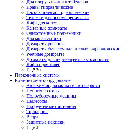
Для погрузчиков и штабелеров
Краны гидравлические
Насосы пневмогидравлические
Тележки для перемещения авто
Лифт для колес
Канавные домкраты
Одностоечные подъемники
Для мототехники
Домкраты реечные
Домкраты бутылочные пневмогидравлические
Реечные домкраты
Домкраты для перемещения автомобилей
Лифты для колес
Ещё 20
Парковочные системы
Клининговое оборудование
Автохимия для мойки и автосервиса
Пеногенераторы
Полоуборочные машины
Пылесосы
Продувочные пистолеты
Торнадоры
Ведра
Защитные накидки
Ещё 3