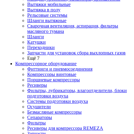
Вытяжки мобильные
Вытяжка в полу
Рельсовые системы
Шланги вытяжные
Сварочная вентиляция, аспирация, фильтры
масляного тумана
Шланги
Катушки
Переходники
Запчасти для установок сбора выхлопных газов
Ещё 7
Компрессорное оборудование
Фиттинги и пневмосоединения
Компрессоры винтовые
Поршневые компрессоры
Ресиверы
Фильтры, лубрикаторы, влагоотделители, блоки
подготовки воздуха
Системы подготовки воздуха
Осушители
Безмасляные компрессоры
Сепараторы
Фильтры
Ресиверы для компрессора REMEZA
Запчасти