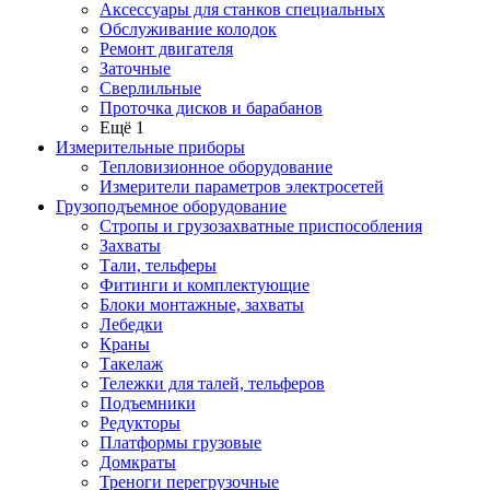
Аксессуары для станков специальных
Обслуживание колодок
Ремонт двигателя
Заточные
Сверлильные
Проточка дисков и барабанов
Ещё 1
Измерительные приборы
Тепловизионное оборудование
Измерители параметров электросетей
Грузоподъемное оборудование
Стропы и грузозахватные приспособления
Захваты
Тали, тельферы
Фитинги и комплектующие
Блоки монтажные, захваты
Лебедки
Краны
Такелаж
Тележки для талей, тельферов
Подъемники
Редукторы
Платформы грузовые
Домкраты
Треноги перегрузочные