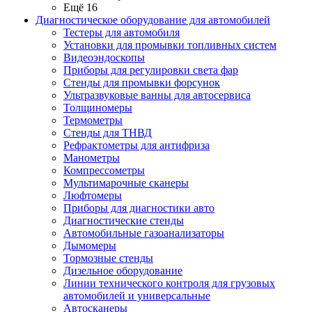
Ещё 16
Диагностическое оборудование для автомобилей
Тестеры для автомобиля
Установки для промывки топливных систем
Видеоэндоскопы
Приборы для регулировки света фар
Стенды для промывки форсунок
Ультразвуковые ванны для автосервиса
Толщиномеры
Термометры
Стенды для ТНВД
Рефрактометры для антифриза
Манометры
Компрессометры
Мультимарочные сканеры
Люфтомеры
Приборы для диагностики авто
Диагностические стенды
Автомобильные газоанализаторы
Дымомеры
Тормозные стенды
Дизельное оборудование
Линии технического контроля для грузовых
автомобилей и универсальные
Автосканеры