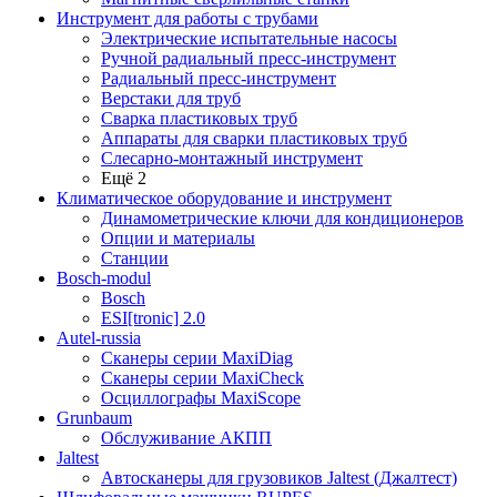
Инструмент для работы с трубами
Электрические испытательные насосы
Ручной радиальный пресс-инструмент
Радиальный пресс-инструмент
Верстаки для труб
Сварка пластиковых труб
Аппараты для сварки пластиковых труб
Слесарно-монтажный инструмент
Ещё 2
Климатическое оборудование и инструмент
Динамометрические ключи для кондиционеров
Опции и материалы
Станции
Bosch-modul
Bosch
ESI[tronic] 2.0
Autel-russia
Сканеры серии MaxiDiag
Сканеры серии MaxiCheck
Осциллографы MaxiScope
Grunbaum
Обслуживание АКПП
Jaltest
Автосканеры для грузовиков Jaltest (Джалтест)