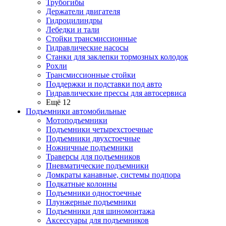
Трубогибы
Держатели двигателя
Гидроцилиндры
Лебедки и тали
Стойки трансмиссионные
Гидравлические насосы
Cтанки для заклепки тормозных колодок
Рохли
Трансмиссионные стойки
Поддержки и подставки под авто
Гидравлические прессы для автосервиса
Ещё 12
Подъемники автомобильные
Мотоподъемники
Подъемники четырехстоечные
Подъемники двухстоечные
Ножничные подъемники
Траверсы для подъемников
Пневматические подъемники
Домкраты канавные, системы подпора
Подкатные колонны
Подъемники одностоечные
Плунжерные подъемники
Подъемники для шиномонтажа
Аксессуары для подъемников