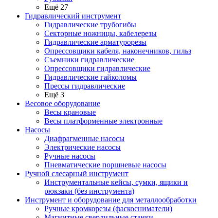
Ещё 27
Гидравлический инструмент
Гидравлические трубогибы
Секторные ножницы, кабелерезы
Гидравлические арматурорезы
Опрессовщики кабеля, наконечников, гильз
Съемники гидравлические
Опрессовщики гидравлические
Гидравлические гайколомы
Прессы гидравлические
Ещё 3
Весовое оборудование
Весы крановые
Весы платформенные электронные
Насосы
Диафрагменные насосы
Электрические насосы
Ручные насосы
Пневматические поршневые насосы
Ручной слесарный инструмент
Инструментальные кейсы, сумки, ящики и
рюкзаки (без инструмента)
Инструмент и оборудование для металлообработки
Ручные кромкорезы (фаскосниматели)
Магнитные сверлильные станки