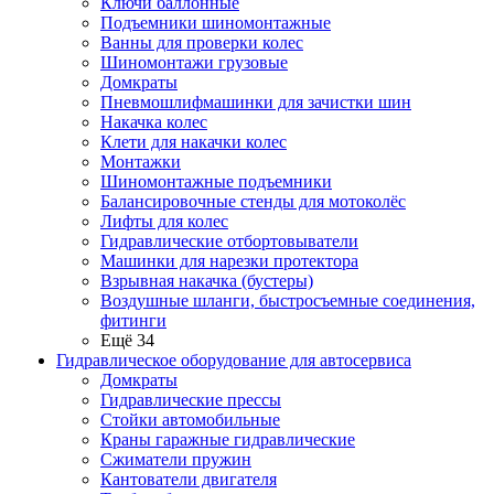
Ключи баллонные
Подъемники шиномонтажные
Ванны для проверки колес
Шиномонтажи грузовые
Домкраты
Пневмошлифмашинки для зачистки шин
Накачка колес
Клети для накачки колес
Монтажки
Шиномонтажные подъемники
Балансировочные стенды для мотоколёс
Лифты для колес
Гидравлические отбортовыватели
Машинки для нарезки протектора
Взрывная накачка (бустеры)
Воздушные шланги, быстросъемные соединения,
фитинги
Ещё 34
Гидравлическое оборудование для автосервиса
Домкраты
Гидравлические прессы
Стойки автомобильные
Краны гаражные гидравлические
Сжиматели пружин
Кантователи двигателя