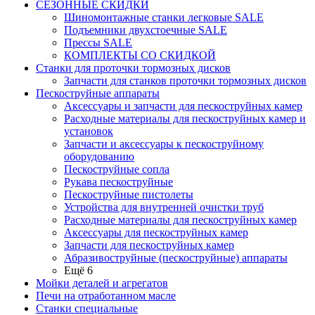
СЕЗОННЫЕ СКИДКИ
Шиномонтажные станки легковые SALE
Подъемники двухстоечные SALE
Прессы SALE
КОМПЛЕКТЫ СО СКИДКОЙ
Станки для проточки тормозных дисков
Запчасти для станков проточки тормозных дисков
Пескоструйные аппараты
Аксессуары и запчасти для пескоструйных камер
Расходные материалы для пескоструйных камер и
установок
Запчасти и аксессуары к пескоструйному
оборудованию
Пескоструйные сопла
Рукава пескоструйные
Пескоструйные пистолеты
Устройства для внутренней очистки труб
Расходные материалы для пескоструйных камер
Аксессуары для пескоструйных камер
Запчасти для пескоструйных камер
Абразивоструйные (пескоструйные) аппараты
Ещё 6
Мойки деталей и агрегатов
Печи на отработанном масле
Станки специальные