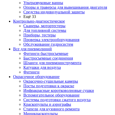
Ультразвуковые ванны
Опоры и траверсы для вывешивания двигателя
Средства индивидуальной защиты
Ещё 33
Контрольно-диагностическое
Сканеры, мотортестеры
Для топливной системы
Приборы, тестеры
Проверка электрооборудования
Обслуживание гидросистем
Все для пневмолиний
Фитинги быстросъемные
Быстросъемные соединения
Шланги для пневмоинструмента
Катушки для воздуха
Фитинги
Окрасочное оборудование
Окрасочно-сушильные камеры
Посты подготовки к окраске
Инфракрасные коротковолновые сушки
Вспомогательное оборудование
Системы подготовки сжатого воздуха
Краскопульты и аэрографы
Стапели для кузовного ремонта
Миникраскопульты