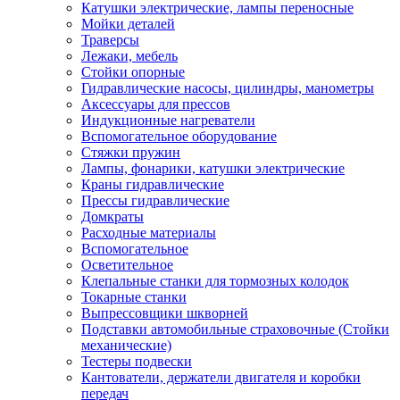
Катушки электрические, лампы переносные
Мойки деталей
Траверсы
Лежаки, мебель
Стойки опорные
Гидравлические насосы, цилиндры, манометры
Аксессуары для прессов
Индукционные нагреватели
Вспомогательное оборудование
Стяжки пружин
Лампы, фонарики, катушки электрические
Краны гидравлические
Прессы гидравлические
Домкраты
Расходные материалы
Вспомогательное
Осветительное
Клепальные станки для тормозных колодок
Токарные станки
Выпрессовщики шкворней
Подставки автомобильные страховочные (Стойки
механические)
Тестеры подвески
Кантователи, держатели двигателя и коробки
передач