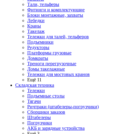
Тали, тельферы
Фитинги и комплектующие
Блоки монтажные, захваты
Лебедки
Краны
Такелаж
Тележки для талей, тельферов
Подъемники
Редукторы
Платформы грузовые
Домкраты
Треноги перегрузочные
Ломы такелажные
Тележки для мостовых кранов
Ещё 11
Складская техника
Тележки
Подъемные столы
Тягачи
Ричтраки (штабелеры-погрузчики)
Сборщики заказов
Штабелеры
Погрузчики
АКБ и зарядные устройства
Ещё 3