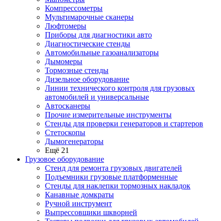
Компрессометры
Мультимарочные сканеры
Люфтомеры
Приборы для диагностики авто
Диагностические стенды
Автомобильные газоанализаторы
Дымомеры
Тормозные стенды
Дизельное оборудование
Линии технического контроля для грузовых
автомобилей и универсальные
Автосканеры
Прочие измерительные инструменты
Стенды для проверки генераторов и стартеров
Стетоскопы
Дымогенераторы
Ещё 21
Грузовое оборудование
Стенд для ремонта грузовых двигателей
Подъемники грузовые платформенные
Стенды для наклепки тормозных накладок
Канавные домкраты
Ручной инструмент
Выпрессовщики шкворней