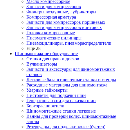
Масло компрессорное
Запчасти для компрессоров
Фильтры воздушные, лубрикаторы
Компрессорная арматура
Запчасти для компрессоров поршневых
Запчасти для компрессоров винтовых
Головки компрессорные
Пневматические цилиндры
Пневмоцилиндры, пневмораспределители
Ещё 28
Шиномонтажное оборудование
Станки для правки дисков
Вулканизаторы
Запчасти и аксессуары для шиномонтажных
станков
Легковые балансировочные станки и стенды
Расходные материалы для шиномонтажа
Ударные гайковерты
Пистолеты для подкачки шин
Генераторы азота для накачки шин
Борторасширители
Шиномонтажные станки легковые
Ванны для проверки колес, шиномонтажные
ванны
Резервуары для подкачки колес (бустер)