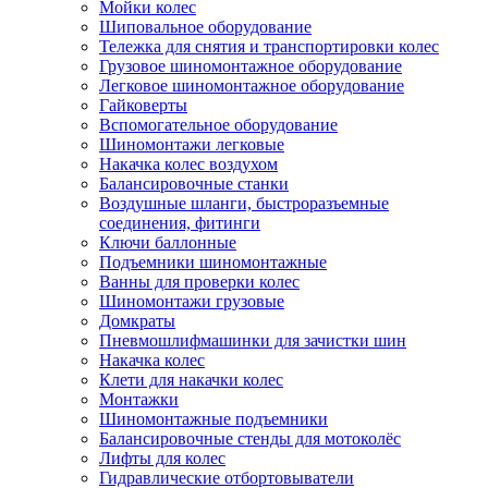
Мойки колес
Шиповальное оборудование
Тележка для снятия и транспортировки колес
Грузовое шиномонтажное оборудование
Легковое шиномонтажное оборудование
Гайковерты
Вспомогательное оборудование
Шиномонтажи легковые
Накачка колес воздухом
Балансировочные станки
Воздушные шланги, быстроразъемные
соединения, фитинги
Ключи баллонные
Подъемники шиномонтажные
Ванны для проверки колес
Шиномонтажи грузовые
Домкраты
Пневмошлифмашинки для зачистки шин
Накачка колес
Клети для накачки колес
Монтажки
Шиномонтажные подъемники
Балансировочные стенды для мотоколёс
Лифты для колес
Гидравлические отбортовыватели