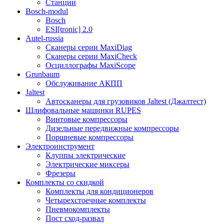
Станции
Bosch-modul
Bosch
ESI[tronic] 2.0
Autel-russia
Сканеры серии MaxiDiag
Сканеры серии MaxiCheck
Осциллографы MaxiScope
Grunbaum
Обслуживание АКПП
Jaltest
Автосканеры для грузовиков Jaltest (Джалтест)
Шлифовальные машинки RUPES
Винтовые компрессоры
Дизельные передвижные компрессоры
Поршневые компрессоры
Электроинструмент
Клуппы электрические
Электрические миксеры
Фрезеры
Комплекты со скидкой
Комплекты для кондиционеров
Четырехстоечные комплекты
Пневмокомплекты
Пост сход-развал