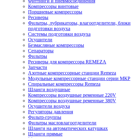
Фиттинги и пневмосоединения
Компрессоры винтовые
Поршневые компрессоры
Ресиверы
Фильтры, лубрикаторы, влагоотделители, блоки
подготовки воздуха
Системы подготовки воздуха
Осушители
Безмасляные компрессоры
Сепараторы
Фильтры
Ресиверы для компрессора REMEZA
Запчасти
Азотные компрессорные станции Remeza
Модульные компрессорные станции серии МКР
Спиральные компрессоры Remeza
Шланги воздушные
Компрессоры воздушные ременные 220V
Компрессоры воздушные ременные 380V
Осушители воздуха
Регуляторы давления
Фильтр-группы
Фильтры масловлагоотделители
Шланги на автоматических катушках
Шланги прямые