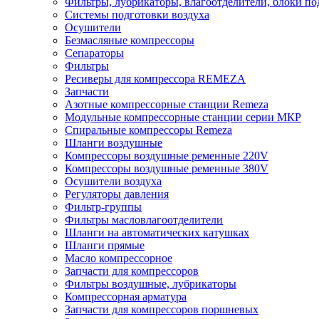
Фильтры, лубрикаторы, влагоотделители, блоки по
Системы подготовки воздуха
Осушители
Безмасляные компрессоры
Сепараторы
Фильтры
Ресиверы для компрессора REMEZA
Запчасти
Азотные компрессорные станции Remeza
Модульные компрессорные станции серии МКР
Спиральные компрессоры Remeza
Шланги воздушные
Компрессоры воздушные ременные 220V
Компрессоры воздушные ременные 380V
Осушители воздуха
Регуляторы давления
Фильтр-группы
Фильтры масловлагоотделители
Шланги на автоматических катушках
Шланги прямые
Масло компрессорное
Запчасти для компрессоров
Фильтры воздушные, лубрикаторы
Компрессорная арматура
Запчасти для компрессоров поршневых