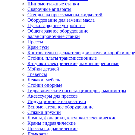
Шиномонтажные станки
Сварочные аппараты
Стенды экспресс-замены жидкостей
Оборудование для замены масла
Пуско-зарядные устройства
Общегаражное оборудование
Балансировочные станки
Прессы
Кран-гуси
Кантователи и держатели двигателя и коробки пере
Стойки, платы трансмиссионные
Катушки электрические, лампы переносные
Мойки деталей
Траверсы
Лежаки, мебель
Стойки опорные
Гидравлические насосы, цилиндры, манометры
Аксессуары для прессов
Индукционные нагреватели
Вспомогательное оборудование
Стяжки пружин
Лампы, фонарики, катушки электрические
Краны гидравлические
Прессы гидравлические
Домкраты