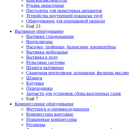
Краскоизмельчители
Рукава окрасочные
Пистолеты для окрасочных аппаратов
Устройства внутренней покраски труб
Оборудование для порошковой окраски
Ещё 23
Вытяжное оборудование
Вытяжки стационарные
Вентиляторы
Насадки, тройники, балансиры, кронштейны
Вытяжки мобильные
Вытяжка в полу
Рельсовые системы
Шланги вытяжные
Сварочная вентиляция, аспирация, фильтры маслян
Шланги
Катушки
Переходники
Запчасти для установок сбора выхлопных газов
Ещё 7
Компрессорное оборудование
Фиттинги и пневмосоединения
Компрессоры винтовые
Поршневые компрессоры
Ресиверы