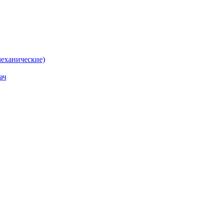
еханические)
ач