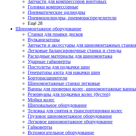
Запчасти для компрессоров винтовых
Головки компрессорные
Пневматические цилиндры
Пневмоцилиндры, пневмораспределители
Ещё 28
Шиномонтажное оборудование
Станки для правки дисков
Вулканизаторы
Запчасти и аксессуары для шиномонтажных станко
Легковые балансировочные станки и стенды
Расходные материалы для шиномонтажа
Ударные гайковерты
Пистолеты для подкачки шин
Генераторы азота для накачки шин
Борторасширители
Шиномонтажные станки легковые
Ванны для проверки колес, шиномонтажные ванны
Резервуары для подкачки колес (бустер)
Мойки колес
Шиповальное оборудование
Тележка для снятия и транспортировки колес
Грузовое шиномонтажное оборудование
Легковое шиномонтажное оборудование
Гайковерты
Вспомогательное оборудование