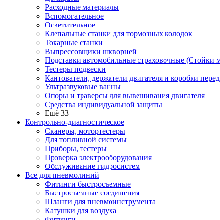
Расходные материалы
Вспомогательное
Осветительное
Клепальные станки для тормозных колодок
Токарные станки
Выпрессовщики шкворней
Подставки автомобильные страховочные (Стойки м
Тестеры подвески
Кантователи, держатели двигателя и коробки перед
Ультразвуковые ванны
Опоры и траверсы для вывешивания двигателя
Средства индивидуальной защиты
Ещё 33
Контрольно-диагностическое
Сканеры, мотортестеры
Для топливной системы
Приборы, тестеры
Проверка электрооборудования
Обслуживание гидросистем
Все для пневмолиний
Фитинги быстросъемные
Быстросъемные соединения
Шланги для пневмоинструмента
Катушки для воздуха
Фитинги