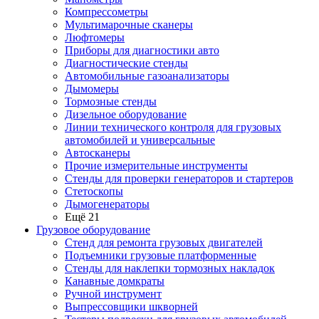
Компрессометры
Мультимарочные сканеры
Люфтомеры
Приборы для диагностики авто
Диагностические стенды
Автомобильные газоанализаторы
Дымомеры
Тормозные стенды
Дизельное оборудование
Линии технического контроля для грузовых
автомобилей и универсальные
Автосканеры
Прочие измерительные инструменты
Стенды для проверки генераторов и стартеров
Стетоскопы
Дымогенераторы
Ещё 21
Грузовое оборудование
Стенд для ремонта грузовых двигателей
Подъемники грузовые платформенные
Стенды для наклепки тормозных накладок
Канавные домкраты
Ручной инструмент
Выпрессовщики шкворней