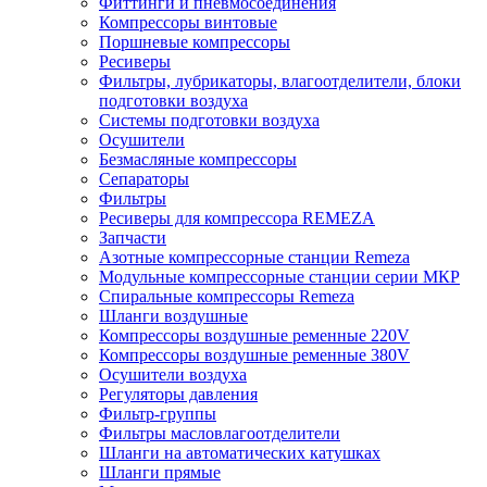
Фиттинги и пневмосоединения
Компрессоры винтовые
Поршневые компрессоры
Ресиверы
Фильтры, лубрикаторы, влагоотделители, блоки
подготовки воздуха
Системы подготовки воздуха
Осушители
Безмасляные компрессоры
Сепараторы
Фильтры
Ресиверы для компрессора REMEZA
Запчасти
Азотные компрессорные станции Remeza
Модульные компрессорные станции серии МКР
Спиральные компрессоры Remeza
Шланги воздушные
Компрессоры воздушные ременные 220V
Компрессоры воздушные ременные 380V
Осушители воздуха
Регуляторы давления
Фильтр-группы
Фильтры масловлагоотделители
Шланги на автоматических катушках
Шланги прямые