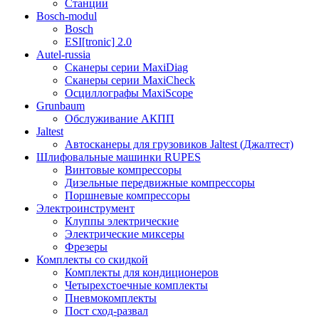
Станции
Bosch-modul
Bosch
ESI[tronic] 2.0
Autel-russia
Сканеры серии MaxiDiag
Сканеры серии MaxiCheck
Осциллографы MaxiScope
Grunbaum
Обслуживание АКПП
Jaltest
Автосканеры для грузовиков Jaltest (Джалтест)
Шлифовальные машинки RUPES
Винтовые компрессоры
Дизельные передвижные компрессоры
Поршневые компрессоры
Электроинструмент
Клуппы электрические
Электрические миксеры
Фрезеры
Комплекты со скидкой
Комплекты для кондиционеров
Четырехстоечные комплекты
Пневмокомплекты
Пост сход-развал