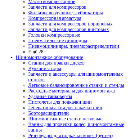
Масло компрессорное
Запчасти для компрессоров
Фильтры воздушные, лубрикаторы
Компрессорная арматура
Запчасти для компрессоров поршневых
Запчасти для компрессоров винтовых
Головки компрессорные
Пневматические цилиндры
Пневмоцилиндры, пневмораспределители
Ещё 28
Шиномонтажное оборудование
Станки для правки дисков
Вулканизаторы
Запчасти и аксессуары для шиномонтажных
станков
Легковые балансировочные станки и стенды
Расходные материалы для шиномонтажа
Ударные гайковерты
Пистолеты для подкачки шин
Генераторы азота для накачки шин
Борторасширители
Шиномонтажные станки легковые
Ванны для проверки колес, шиномонтажные
ванны
Резервуары для подкачки колес (бустер)