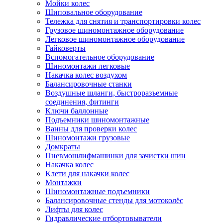
Мойки колес
Шиповальное оборудование
Тележка для снятия и транспортировки колес
Грузовое шиномонтажное оборудование
Легковое шиномонтажное оборудование
Гайковерты
Вспомогательное оборудование
Шиномонтажи легковые
Накачка колес воздухом
Балансировочные станки
Воздушные шланги, быстроразъемные
соединения, фитинги
Ключи баллонные
Подъемники шиномонтажные
Ванны для проверки колес
Шиномонтажи грузовые
Домкраты
Пневмошлифмашинки для зачистки шин
Накачка колес
Клети для накачки колес
Монтажки
Шиномонтажные подъемники
Балансировочные стенды для мотоколёс
Лифты для колес
Гидравлические отбортовыватели