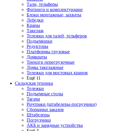
Тали, тельферы
Фитинги и комплектующие
Блоки монтажные, захваты
Лебедки
Краны
Такелаж
Тележки для талей, тельферов
Подъемники
Редукторы
Платформы грузовые
Домкраты
Треноги перегрузочные
Ломы такелажные
Тележки для мостовых кранов
Ещё 11
Складская техника
Тележки
Подъемные столы
Тягачи
Ричтраки (штабелеры-погрузчики)
Сборщики заказов
Штабелеры
Погрузчики
АКБ и зарядные устройства
Ещё 3