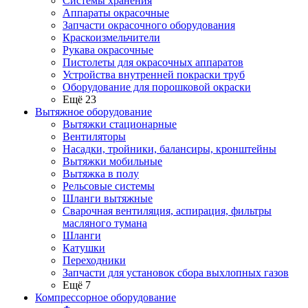
Системы хранения
Аппараты окрасочные
Запчасти окрасочного оборудования
Краскоизмельчители
Рукава окрасочные
Пистолеты для окрасочных аппаратов
Устройства внутренней покраски труб
Оборудование для порошковой окраски
Ещё 23
Вытяжное оборудование
Вытяжки стационарные
Вентиляторы
Насадки, тройники, балансиры, кронштейны
Вытяжки мобильные
Вытяжка в полу
Рельсовые системы
Шланги вытяжные
Сварочная вентиляция, аспирация, фильтры
масляного тумана
Шланги
Катушки
Переходники
Запчасти для установок сбора выхлопных газов
Ещё 7
Компрессорное оборудование