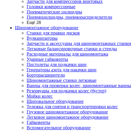
Запчасти для компрессоров винтовых
Головки компрессорные
Пневматические цилиндры
Пневмоцилиндры, пневмораспределители
Ещё 28
Шиномонтажное оборудование
Станки для правки дисков
Вулканизаторы
Запчасти и аксессуары для шиномонтажных станко
Легковые балансировочные станки и стенды
Расходные материалы для шиномонтажа
Ударные гайковерты
Пистолеты для подкачки шин
Генераторы азота для накачки шин
Борторасширители
Шиномонтажные станки легковые
Ванны для проверки колес, шиномонтажные ванны
Резервуары для подкачки колес (бустер)
Мойки колес
Шиповальное оборудование
Тележка для снятия и транспортировки колес
Грузовое шиномонтажное оборудование
Легковое шиномонтажное оборудование
Гайковерты
Вспомогательное оборудование