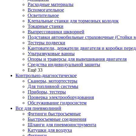
Расходные материалы
Вспомогательное
Осветительное
Клепальные станки для тормозных колодок
Токарные станки
Выпрессовщики шкворней
Подставки автомобильные страховочные (Стойки м
Тестеры подвески
Кантователи, держатели двигателя и коробки перед
Ультразвуковые ванны
Опоры и траверсы для вывешивания двигателя
Средства индивидуальной защиты
Ещё 33
Контрольно-диагностическое
Сканеры, мотортестеры
Для топливной системы
Приборы, тестеры
Проверка электрооборудования
Обслуживание гидросистем
Все для пневмолиний
Фитинги быстросъемные
Быстросъемные соединения
Шланги для пневмоинструмента
Катушки для воздуха
Фитинги