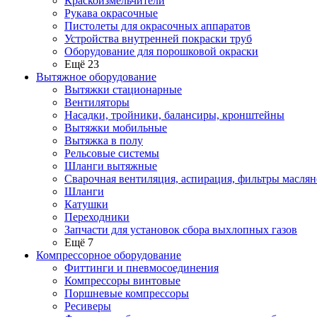
Краскоизмельчители
Рукава окрасочные
Пистолеты для окрасочных аппаратов
Устройства внутренней покраски труб
Оборудование для порошковой окраски
Ещё 23
Вытяжное оборудование
Вытяжки стационарные
Вентиляторы
Насадки, тройники, балансиры, кронштейны
Вытяжки мобильные
Вытяжка в полу
Рельсовые системы
Шланги вытяжные
Сварочная вентиляция, аспирация, фильтры маслян
Шланги
Катушки
Переходники
Запчасти для установок сбора выхлопных газов
Ещё 7
Компрессорное оборудование
Фиттинги и пневмосоединения
Компрессоры винтовые
Поршневые компрессоры
Ресиверы