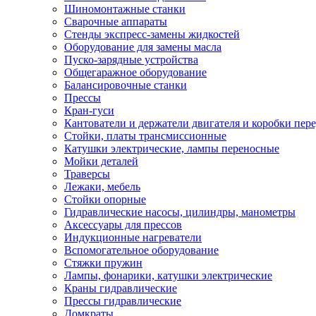
Шиномонтажные станки
Сварочные аппараты
Стенды экспресс-замены жидкостей
Оборудование для замены масла
Пуско-зарядные устройства
Общегаражное оборудование
Балансировочные станки
Прессы
Кран-гуси
Кантователи и держатели двигателя и коробки пере
Стойки, платы трансмиссионные
Катушки электрические, лампы переносные
Мойки деталей
Траверсы
Лежаки, мебель
Стойки опорные
Гидравлические насосы, цилиндры, манометры
Аксессуары для прессов
Индукционные нагреватели
Вспомогательное оборудование
Стяжки пружин
Лампы, фонарики, катушки электрические
Краны гидравлические
Прессы гидравлические
Домкраты