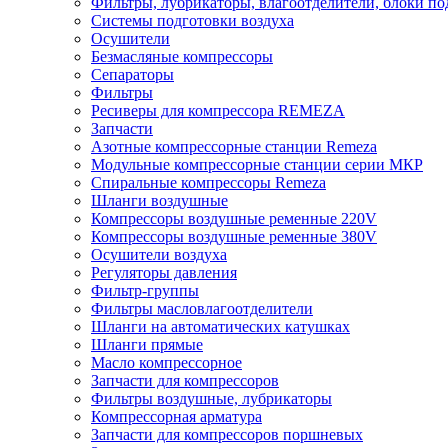
Фильтры, лубрикаторы, влагоотделители, блоки по
Системы подготовки воздуха
Осушители
Безмасляные компрессоры
Сепараторы
Фильтры
Ресиверы для компрессора REMEZA
Запчасти
Азотные компрессорные станции Remeza
Модульные компрессорные станции серии МКР
Спиральные компрессоры Remeza
Шланги воздушные
Компрессоры воздушные ременные 220V
Компрессоры воздушные ременные 380V
Осушители воздуха
Регуляторы давления
Фильтр-группы
Фильтры масловлагоотделители
Шланги на автоматических катушках
Шланги прямые
Масло компрессорное
Запчасти для компрессоров
Фильтры воздушные, лубрикаторы
Компрессорная арматура
Запчасти для компрессоров поршневых