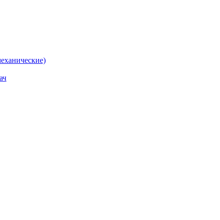
еханические)
ач