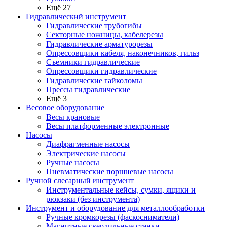
Ещё 27
Гидравлический инструмент
Гидравлические трубогибы
Секторные ножницы, кабелерезы
Гидравлические арматурорезы
Опрессовщики кабеля, наконечников, гильз
Съемники гидравлические
Опрессовщики гидравлические
Гидравлические гайколомы
Прессы гидравлические
Ещё 3
Весовое оборудование
Весы крановые
Весы платформенные электронные
Насосы
Диафрагменные насосы
Электрические насосы
Ручные насосы
Пневматические поршневые насосы
Ручной слесарный инструмент
Инструментальные кейсы, сумки, ящики и
рюкзаки (без инструмента)
Инструмент и оборудование для металлообработки
Ручные кромкорезы (фаскосниматели)
Магнитные сверлильные станки