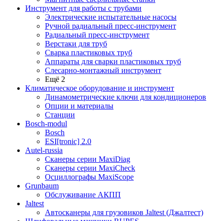
Инструмент для работы с трубами
Электрические испытательные насосы
Ручной радиальный пресс-инструмент
Радиальный пресс-инструмент
Верстаки для труб
Сварка пластиковых труб
Аппараты для сварки пластиковых труб
Слесарно-монтажный инструмент
Ещё 2
Климатическое оборудование и инструмент
Динамометрические ключи для кондиционеров
Опции и материалы
Станции
Bosch-modul
Bosch
ESI[tronic] 2.0
Autel-russia
Сканеры серии MaxiDiag
Сканеры серии MaxiCheck
Осциллографы MaxiScope
Grunbaum
Обслуживание АКПП
Jaltest
Автосканеры для грузовиков Jaltest (Джалтест)