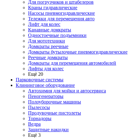
Для погрузчиков и штабелеров
Краны гидравлические
Насосы пневмогидравлические
Тележки для перемещения авто
Лифт для колес
Канавные домкраты
Одностоечные подъемники
Для мототехники
Домкраты реечные
Домкраты бутылочные пневмогидравлические
Реечные домкраты
Домкраты для перемещения автомобилей
Лифты для колес
Ещё 20
Парковочные системы
Клининговое оборудование
Автохимия для мойки и автосервиса
Пеногенераторы
Полоуборочные машины
Пылесосы
Продувочные пистолеты
Торнадоры
Ведра
Защитные накидки
Ещё 3