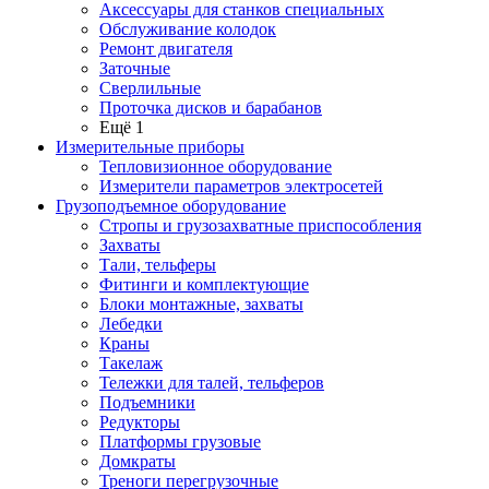
Аксессуары для станков специальных
Обслуживание колодок
Ремонт двигателя
Заточные
Сверлильные
Проточка дисков и барабанов
Ещё 1
Измерительные приборы
Тепловизионное оборудование
Измерители параметров электросетей
Грузоподъемное оборудование
Стропы и грузозахватные приспособления
Захваты
Тали, тельферы
Фитинги и комплектующие
Блоки монтажные, захваты
Лебедки
Краны
Такелаж
Тележки для талей, тельферов
Подъемники
Редукторы
Платформы грузовые
Домкраты
Треноги перегрузочные