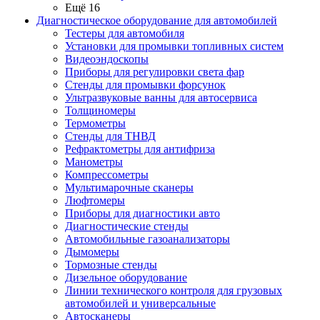
Ещё 16
Диагностическое оборудование для автомобилей
Тестеры для автомобиля
Установки для промывки топливных систем
Видеоэндоскопы
Приборы для регулировки света фар
Стенды для промывки форсунок
Ультразвуковые ванны для автосервиса
Толщиномеры
Термометры
Стенды для ТНВД
Рефрактометры для антифриза
Манометры
Компрессометры
Мультимарочные сканеры
Люфтомеры
Приборы для диагностики авто
Диагностические стенды
Автомобильные газоанализаторы
Дымомеры
Тормозные стенды
Дизельное оборудование
Линии технического контроля для грузовых
автомобилей и универсальные
Автосканеры