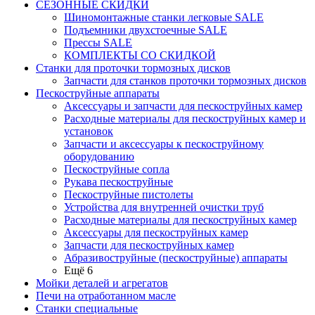
СЕЗОННЫЕ СКИДКИ
Шиномонтажные станки легковые SALE
Подъемники двухстоечные SALE
Прессы SALE
КОМПЛЕКТЫ СО СКИДКОЙ
Станки для проточки тормозных дисков
Запчасти для станков проточки тормозных дисков
Пескоструйные аппараты
Аксессуары и запчасти для пескоструйных камер
Расходные материалы для пескоструйных камер и
установок
Запчасти и аксессуары к пескоструйному
оборудованию
Пескоструйные сопла
Рукава пескоструйные
Пескоструйные пистолеты
Устройства для внутренней очистки труб
Расходные материалы для пескоструйных камер
Аксессуары для пескоструйных камер
Запчасти для пескоструйных камер
Абразивоструйные (пескоструйные) аппараты
Ещё 6
Мойки деталей и агрегатов
Печи на отработанном масле
Станки специальные