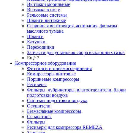
Вытяжки мобильные
Вытяжка в полу
Рельсовые системы
Шланги вытяжные
Сварочная вентиляция, аспирация, фильтры
масляного тумана
Шланги
Катушки
Переходники
Запчасти для установок сбора выхлопных газов
Ещё 7
Компрессорное оборудование
Фиттинги и пневмосоединения
Компрессоры винтовые
Поршневые компрессоры
Ресиверы
Фильтры, лубрикаторы, влагоотделители, блоки
подготовки воздуха
Системы подготовки воздуха
Осушители
Безмасляные компрессоры
Сепараторы
Фильтры
Ресиверы для компрессора REMEZA
Запчасти