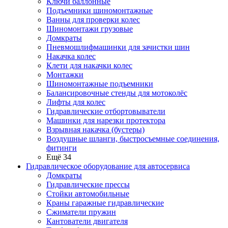
Ключи баллонные
Подъемники шиномонтажные
Ванны для проверки колес
Шиномонтажи грузовые
Домкраты
Пневмошлифмашинки для зачистки шин
Накачка колес
Клети для накачки колес
Монтажки
Шиномонтажные подъемники
Балансировочные стенды для мотоколёс
Лифты для колес
Гидравлические отбортовыватели
Машинки для нарезки протектора
Взрывная накачка (бустеры)
Воздушные шланги, быстросъемные соединения,
фитинги
Ещё 34
Гидравлическое оборудование для автосервиса
Домкраты
Гидравлические прессы
Стойки автомобильные
Краны гаражные гидравлические
Сжиматели пружин
Кантователи двигателя