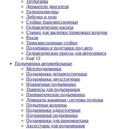
Трубогибы
Держатели двигателя
Гидроцилиндры
Лебедки и тали
Стойки трансмиссионные
Гидравлические насосы
Cтанки для заклепки тормозных колодок
Рохли
Трансмиссионные стойки
Поддержки и подставки под авто
Гидравлические прессы для автосервиса
Ещё 12
Подъемники автомобильные
Мотоподъемники
Подъемники четырехстоечные
Подъемники двухстоечные
Ножничные подъемники
Траверсы для подъемников
Пневматические подъемники
Домкраты канавные, системы подпора
Подкатные колонны
Подъемники одностоечные
Плунжерные подъемники
Подъемники для шиномонтажа
Аксессуары для подъемников