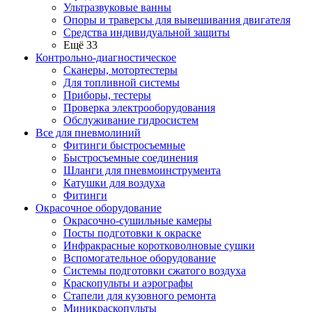
Ультразвуковые ванны
Опоры и траверсы для вывешивания двигателя
Средства индивидуальной защиты
Ещё 33
Контрольно-диагностическое
Сканеры, мотортестеры
Для топливной системы
Приборы, тестеры
Проверка электрооборудования
Обслуживание гидросистем
Все для пневмолиний
Фитинги быстросъемные
Быстросъемные соединения
Шланги для пневмоинструмента
Катушки для воздуха
Фитинги
Окрасочное оборудование
Окрасочно-сушильные камеры
Посты подготовки к окраске
Инфракрасные коротковолновые сушки
Вспомогательное оборудование
Системы подготовки сжатого воздуха
Краскопульты и аэрографы
Стапели для кузовного ремонта
Миникраскопульты