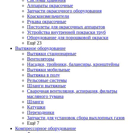
Системы хранения
Аппараты окрасочные
Запчасти окрасочного оборудования
Краскоизмельчители
Рукава окрасочные
Пистолеты для окрасочных аппаратов
Устройства внутренней покраски труб
Оборудование для порошковой окраски
Ещё 23
Вытяжное оборудование
Вытяжки стационарные
Вентиляторы
Насадки, тройники, балансиры, кронштейны
Вытяжки мобильные
Вытяжка в полу
Рельсовые системы
Шланги вытяжные
Сварочная вентиляция, аспирация, фильтры
масляного тумана
Шланги
Катушки
Переходники
Запчасти для установок сбора выхлопных газов
Ещё 7
Компрессорное оборудование