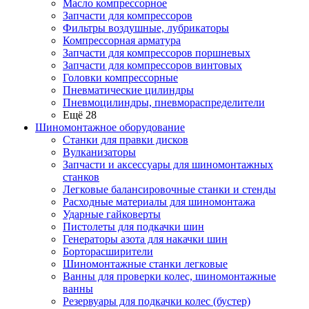
Масло компрессорное
Запчасти для компрессоров
Фильтры воздушные, лубрикаторы
Компрессорная арматура
Запчасти для компрессоров поршневых
Запчасти для компрессоров винтовых
Головки компрессорные
Пневматические цилиндры
Пневмоцилиндры, пневмораспределители
Ещё 28
Шиномонтажное оборудование
Станки для правки дисков
Вулканизаторы
Запчасти и аксессуары для шиномонтажных
станков
Легковые балансировочные станки и стенды
Расходные материалы для шиномонтажа
Ударные гайковерты
Пистолеты для подкачки шин
Генераторы азота для накачки шин
Борторасширители
Шиномонтажные станки легковые
Ванны для проверки колес, шиномонтажные
ванны
Резервуары для подкачки колес (бустер)