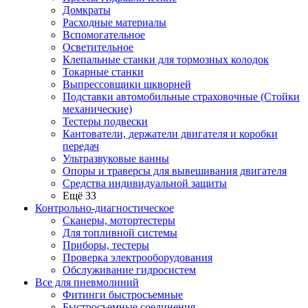
Домкраты
Расходные материалы
Вспомогательное
Осветительное
Клепальные станки для тормозных колодок
Токарные станки
Выпрессовщики шкворней
Подставки автомобильные страховочные (Стойки
механические)
Тестеры подвески
Кантователи, держатели двигателя и коробки
передач
Ультразвуковые ванны
Опоры и траверсы для вывешивания двигателя
Средства индивидуальной защиты
Ещё 33
Контрольно-диагностическое
Сканеры, мотортестеры
Для топливной системы
Приборы, тестеры
Проверка электрооборудования
Обслуживание гидросистем
Все для пневмолиний
Фитинги быстросъемные
Быстросъемные соединения