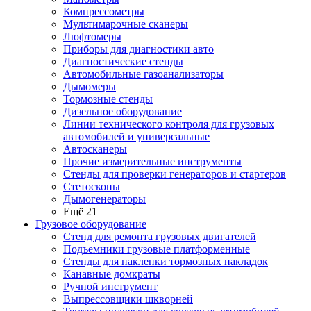
Компрессометры
Мультимарочные сканеры
Люфтомеры
Приборы для диагностики авто
Диагностические стенды
Автомобильные газоанализаторы
Дымомеры
Тормозные стенды
Дизельное оборудование
Линии технического контроля для грузовых
автомобилей и универсальные
Автосканеры
Прочие измерительные инструменты
Стенды для проверки генераторов и стартеров
Стетоскопы
Дымогенераторы
Ещё 21
Грузовое оборудование
Стенд для ремонта грузовых двигателей
Подъемники грузовые платформенные
Стенды для наклепки тормозных накладок
Канавные домкраты
Ручной инструмент
Выпрессовщики шкворней