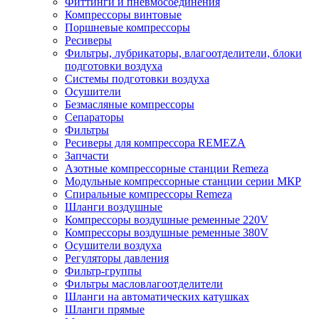
Фиттинги и пневмосоединения
Компрессоры винтовые
Поршневые компрессоры
Ресиверы
Фильтры, лубрикаторы, влагоотделители, блоки
подготовки воздуха
Системы подготовки воздуха
Осушители
Безмасляные компрессоры
Сепараторы
Фильтры
Ресиверы для компрессора REMEZA
Запчасти
Азотные компрессорные станции Remeza
Модульные компрессорные станции серии МКР
Спиральные компрессоры Remeza
Шланги воздушные
Компрессоры воздушные ременные 220V
Компрессоры воздушные ременные 380V
Осушители воздуха
Регуляторы давления
Фильтр-группы
Фильтры масловлагоотделители
Шланги на автоматических катушках
Шланги прямые