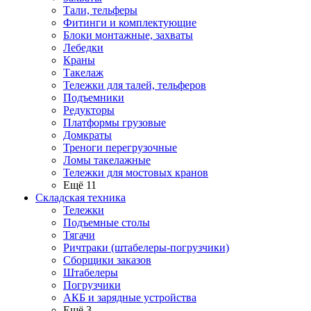
Тали, тельферы
Фитинги и комплектующие
Блоки монтажные, захваты
Лебедки
Краны
Такелаж
Тележки для талей, тельферов
Подъемники
Редукторы
Платформы грузовые
Домкраты
Треноги перегрузочные
Ломы такелажные
Тележки для мостовых кранов
Ещё 11
Складская техника
Тележки
Подъемные столы
Тягачи
Ричтраки (штабелеры-погрузчики)
Сборщики заказов
Штабелеры
Погрузчики
АКБ и зарядные устройства
Ещё 3