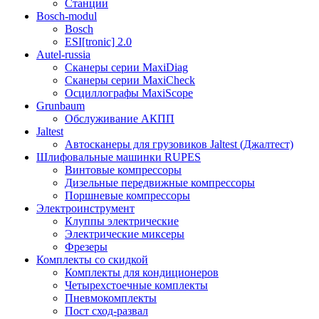
Станции
Bosch-modul
Bosch
ESI[tronic] 2.0
Autel-russia
Сканеры серии MaxiDiag
Сканеры серии MaxiCheck
Осциллографы MaxiScope
Grunbaum
Обслуживание АКПП
Jaltest
Автосканеры для грузовиков Jaltest (Джалтест)
Шлифовальные машинки RUPES
Винтовые компрессоры
Дизельные передвижные компрессоры
Поршневые компрессоры
Электроинструмент
Клуппы электрические
Электрические миксеры
Фрезеры
Комплекты со скидкой
Комплекты для кондиционеров
Четырехстоечные комплекты
Пневмокомплекты
Пост сход-развал