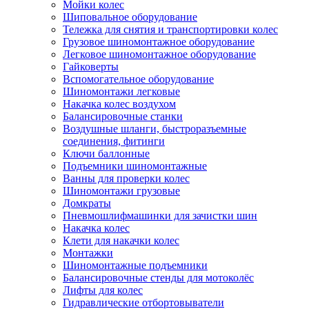
Мойки колес
Шиповальное оборудование
Тележка для снятия и транспортировки колес
Грузовое шиномонтажное оборудование
Легковое шиномонтажное оборудование
Гайковерты
Вспомогательное оборудование
Шиномонтажи легковые
Накачка колес воздухом
Балансировочные станки
Воздушные шланги, быстроразъемные
соединения, фитинги
Ключи баллонные
Подъемники шиномонтажные
Ванны для проверки колес
Шиномонтажи грузовые
Домкраты
Пневмошлифмашинки для зачистки шин
Накачка колес
Клети для накачки колес
Монтажки
Шиномонтажные подъемники
Балансировочные стенды для мотоколёс
Лифты для колес
Гидравлические отбортовыватели