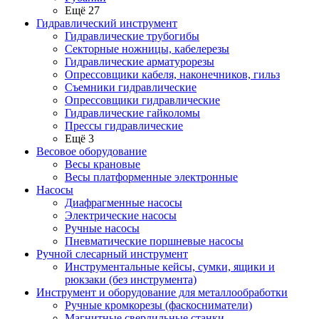
Ещё 27
Гидравлический инструмент
Гидравлические трубогибы
Секторные ножницы, кабелерезы
Гидравлические арматурорезы
Опрессовщики кабеля, наконечников, гильз
Съемники гидравлические
Опрессовщики гидравлические
Гидравлические гайколомы
Прессы гидравлические
Ещё 3
Весовое оборудование
Весы крановые
Весы платформенные электронные
Насосы
Диафрагменные насосы
Электрические насосы
Ручные насосы
Пневматические поршневые насосы
Ручной слесарный инструмент
Инструментальные кейсы, сумки, ящики и
рюкзаки (без инструмента)
Инструмент и оборудование для металлообработки
Ручные кромкорезы (фаскосниматели)
Магнитные сверлильные станки