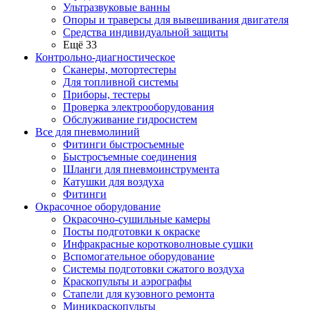
Ультразвуковые ванны
Опоры и траверсы для вывешивания двигателя
Средства индивидуальной защиты
Ещё 33
Контрольно-диагностическое
Сканеры, мотортестеры
Для топливной системы
Приборы, тестеры
Проверка электрооборудования
Обслуживание гидросистем
Все для пневмолиний
Фитинги быстросъемные
Быстросъемные соединения
Шланги для пневмоинструмента
Катушки для воздуха
Фитинги
Окрасочное оборудование
Окрасочно-сушильные камеры
Посты подготовки к окраске
Инфракрасные коротковолновые сушки
Вспомогательное оборудование
Системы подготовки сжатого воздуха
Краскопульты и аэрографы
Стапели для кузовного ремонта
Миникраскопульты