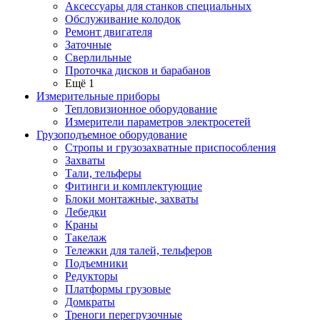
Аксессуары для станков специальных
Обслуживание колодок
Ремонт двигателя
Заточные
Сверлильные
Проточка дисков и барабанов
Ещё 1
Измерительные приборы
Тепловизионное оборудование
Измерители параметров электросетей
Грузоподъемное оборудование
Стропы и грузозахватные приспособления
Захваты
Тали, тельферы
Фитинги и комплектующие
Блоки монтажные, захваты
Лебедки
Краны
Такелаж
Тележки для талей, тельферов
Подъемники
Редукторы
Платформы грузовые
Домкраты
Треноги перегрузочные