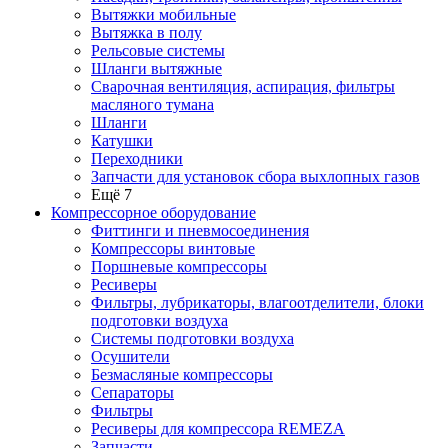
Вытяжки мобильные
Вытяжка в полу
Рельсовые системы
Шланги вытяжные
Сварочная вентиляция, аспирация, фильтры
масляного тумана
Шланги
Катушки
Переходники
Запчасти для установок сбора выхлопных газов
Ещё 7
Компрессорное оборудование
Фиттинги и пневмосоединения
Компрессоры винтовые
Поршневые компрессоры
Ресиверы
Фильтры, лубрикаторы, влагоотделители, блоки
подготовки воздуха
Системы подготовки воздуха
Осушители
Безмасляные компрессоры
Сепараторы
Фильтры
Ресиверы для компрессора REMEZA
Запчасти