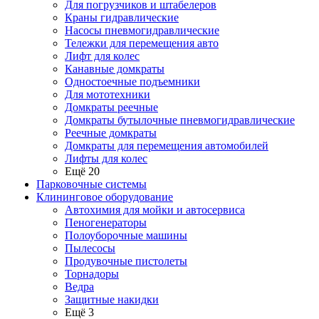
Для погрузчиков и штабелеров
Краны гидравлические
Насосы пневмогидравлические
Тележки для перемещения авто
Лифт для колес
Канавные домкраты
Одностоечные подъемники
Для мототехники
Домкраты реечные
Домкраты бутылочные пневмогидравлические
Реечные домкраты
Домкраты для перемещения автомобилей
Лифты для колес
Ещё 20
Парковочные системы
Клининговое оборудование
Автохимия для мойки и автосервиса
Пеногенераторы
Полоуборочные машины
Пылесосы
Продувочные пистолеты
Торнадоры
Ведра
Защитные накидки
Ещё 3