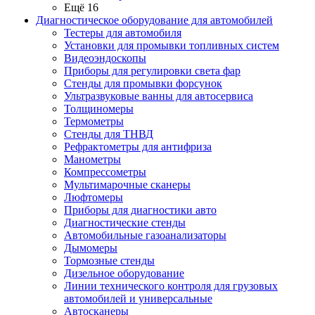
Ещё 16
Диагностическое оборудование для автомобилей
Тестеры для автомобиля
Установки для промывки топливных систем
Видеоэндоскопы
Приборы для регулировки света фар
Стенды для промывки форсунок
Ультразвуковые ванны для автосервиса
Толщиномеры
Термометры
Стенды для ТНВД
Рефрактометры для антифриза
Манометры
Компрессометры
Мультимарочные сканеры
Люфтомеры
Приборы для диагностики авто
Диагностические стенды
Автомобильные газоанализаторы
Дымомеры
Тормозные стенды
Дизельное оборудование
Линии технического контроля для грузовых
автомобилей и универсальные
Автосканеры