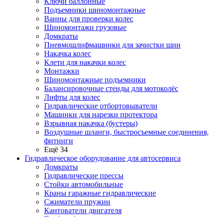
Ключи баллонные
Подъемники шиномонтажные
Ванны для проверки колес
Шиномонтажи грузовые
Домкраты
Пневмошлифмашинки для зачистки шин
Накачка колес
Клети для накачки колес
Монтажки
Шиномонтажные подъемники
Балансировочные стенды для мотоколёс
Лифты для колес
Гидравлические отбортовыватели
Машинки для нарезки протектора
Взрывная накачка (бустеры)
Воздушные шланги, быстросъемные соединения,
фитинги
Ещё 34
Гидравлическое оборудование для автосервиса
Домкраты
Гидравлические прессы
Стойки автомобильные
Краны гаражные гидравлические
Сжиматели пружин
Кантователи двигателя