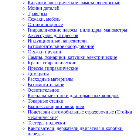
Катушки электрические, лампы переносные
Мойки деталей
Траверсы
Лежаки, мебель
Стойки опорные
Гидравлические насосы, цилиндры, манометры
Аксессуары для прессов
Индукционные нагреватели
Вспомогательное оборудование
Стяжки пружин
Лампы, фонарики, катушки электрические
Краны гидравлические
Прессы гидравлические
Домкраты
Расходные материалы
Вспомогательное
Осветительное
Клепальные станки для тормозных колодок
Токарные станки
Выпрессовщики шкворней
Подставки автомобильные страховочные (Стойки
механические)
Тестеры подвески
Кантователи, держатели двигателя и коробки
передач