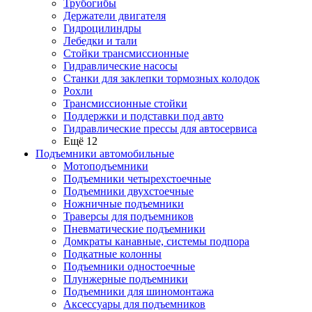
Трубогибы
Держатели двигателя
Гидроцилиндры
Лебедки и тали
Стойки трансмиссионные
Гидравлические насосы
Cтанки для заклепки тормозных колодок
Рохли
Трансмиссионные стойки
Поддержки и подставки под авто
Гидравлические прессы для автосервиса
Ещё 12
Подъемники автомобильные
Мотоподъемники
Подъемники четырехстоечные
Подъемники двухстоечные
Ножничные подъемники
Траверсы для подъемников
Пневматические подъемники
Домкраты канавные, системы подпора
Подкатные колонны
Подъемники одностоечные
Плунжерные подъемники
Подъемники для шиномонтажа
Аксессуары для подъемников