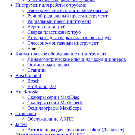
Инструмент для работы с трубами
Электрические испытательные насосы
Ручной радиальный пресс-инструмент
Радиальный пресс-инструмент
Верстаки для труб
Сварка пластиковых труб
Аппараты для сварки пластиковых труб
Слесарно-монтажный инструмент
Ещё 2
Климатическое оборудование и инструмент
Динамометрические ключи для кондиционеров
Опции и материалы
Станции
Bosch-modul
Bosch
ESI[tronic] 2.0
Autel-russia
Сканеры серии MaxiDiag
Сканеры серии MaxiCheck
Осциллографы MaxiScope
Grunbaum
Обслуживание АКПП
Jaltest
Автосканеры для грузовиков Jaltest (Джалтест)