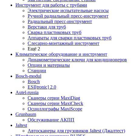
Инструмент для работы с трубами
Электрические испытательные насосы
Ручной радиальный пресс-инструмент
Радиальный пресс-инструмент
Верстаки для труб
Сварка пластиковых труб
Аппараты для сварки пластиковых труб
Слесарно-монтажный инструмент
Ещё 2
Климатическое оборудование и инструмент
Динамометрические ключи для кондиционеров
Опции и материалы
Станции
Bosch-modul
Bosch
ESI[tronic] 2.0
Autel-russia
Сканеры серии MaxiDiag
Сканеры серии MaxiCheck
Осциллографы MaxiScope
Grunbaum
Обслуживание АКПП
Jaltest
Автосканеры для грузовиков Jaltest (Джалтест)