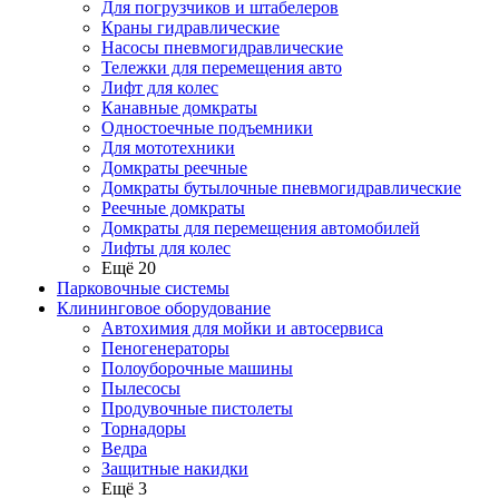
Для погрузчиков и штабелеров
Краны гидравлические
Насосы пневмогидравлические
Тележки для перемещения авто
Лифт для колес
Канавные домкраты
Одностоечные подъемники
Для мототехники
Домкраты реечные
Домкраты бутылочные пневмогидравлические
Реечные домкраты
Домкраты для перемещения автомобилей
Лифты для колес
Ещё 20
Парковочные системы
Клининговое оборудование
Автохимия для мойки и автосервиса
Пеногенераторы
Полоуборочные машины
Пылесосы
Продувочные пистолеты
Торнадоры
Ведра
Защитные накидки
Ещё 3