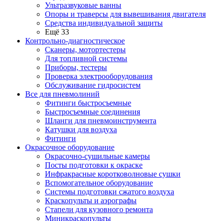
Ультразвуковые ванны
Опоры и траверсы для вывешивания двигателя
Средства индивидуальной защиты
Ещё 33
Контрольно-диагностическое
Сканеры, мотортестеры
Для топливной системы
Приборы, тестеры
Проверка электрооборудования
Обслуживание гидросистем
Все для пневмолиний
Фитинги быстросъемные
Быстросъемные соединения
Шланги для пневмоинструмента
Катушки для воздуха
Фитинги
Окрасочное оборудование
Окрасочно-сушильные камеры
Посты подготовки к окраске
Инфракрасные коротковолновые сушки
Вспомогательное оборудование
Системы подготовки сжатого воздуха
Краскопульты и аэрографы
Стапели для кузовного ремонта
Миникраскопульты