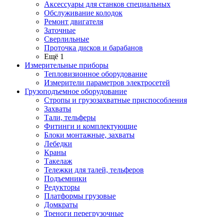
Аксессуары для станков специальных
Обслуживание колодок
Ремонт двигателя
Заточные
Сверлильные
Проточка дисков и барабанов
Ещё 1
Измерительные приборы
Тепловизионное оборудование
Измерители параметров электросетей
Грузоподъемное оборудование
Стропы и грузозахватные приспособления
Захваты
Тали, тельферы
Фитинги и комплектующие
Блоки монтажные, захваты
Лебедки
Краны
Такелаж
Тележки для талей, тельферов
Подъемники
Редукторы
Платформы грузовые
Домкраты
Треноги перегрузочные