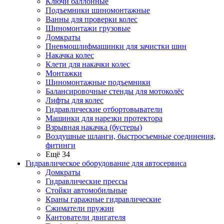
Ключи баллонные
Подъемники шиномонтажные
Ванны для проверки колес
Шиномонтажи грузовые
Домкраты
Пневмошлифмашинки для зачистки шин
Накачка колес
Клети для накачки колес
Монтажки
Шиномонтажные подъемники
Балансировочные стенды для мотоколёс
Лифты для колес
Гидравлические отбортовыватели
Машинки для нарезки протектора
Взрывная накачка (бустеры)
Воздушные шланги, быстросъемные соединения,
фитинги
Ещё 34
Гидравлическое оборудование для автосервиса
Домкраты
Гидравлические прессы
Стойки автомобильные
Краны гаражные гидравлические
Сжиматели пружин
Кантователи двигателя