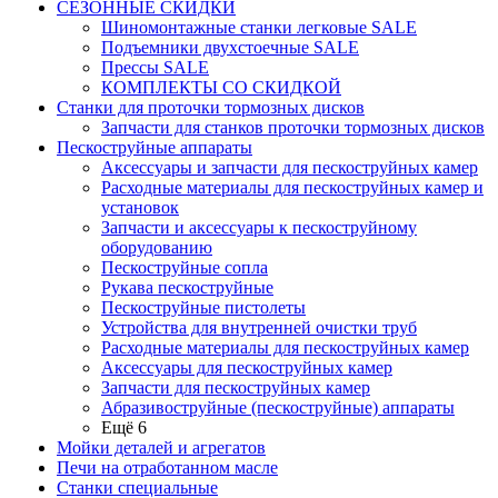
СЕЗОННЫЕ СКИДКИ
Шиномонтажные станки легковые SALE
Подъемники двухстоечные SALE
Прессы SALE
КОМПЛЕКТЫ СО СКИДКОЙ
Станки для проточки тормозных дисков
Запчасти для станков проточки тормозных дисков
Пескоструйные аппараты
Аксессуары и запчасти для пескоструйных камер
Расходные материалы для пескоструйных камер и
установок
Запчасти и аксессуары к пескоструйному
оборудованию
Пескоструйные сопла
Рукава пескоструйные
Пескоструйные пистолеты
Устройства для внутренней очистки труб
Расходные материалы для пескоструйных камер
Аксессуары для пескоструйных камер
Запчасти для пескоструйных камер
Абразивоструйные (пескоструйные) аппараты
Ещё 6
Мойки деталей и агрегатов
Печи на отработанном масле
Станки специальные