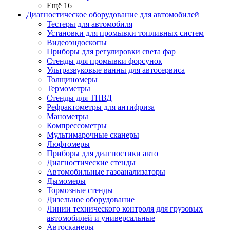
Ещё 16
Диагностическое оборудование для автомобилей
Тестеры для автомобиля
Установки для промывки топливных систем
Видеоэндоскопы
Приборы для регулировки света фар
Стенды для промывки форсунок
Ультразвуковые ванны для автосервиса
Толщиномеры
Термометры
Стенды для ТНВД
Рефрактометры для антифриза
Манометры
Компрессометры
Мультимарочные сканеры
Люфтомеры
Приборы для диагностики авто
Диагностические стенды
Автомобильные газоанализаторы
Дымомеры
Тормозные стенды
Дизельное оборудование
Линии технического контроля для грузовых
автомобилей и универсальные
Автосканеры