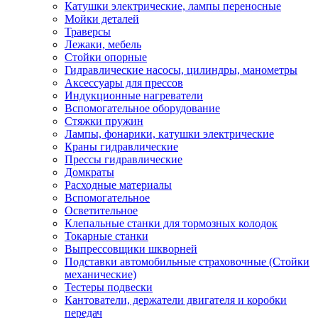
Катушки электрические, лампы переносные
Мойки деталей
Траверсы
Лежаки, мебель
Стойки опорные
Гидравлические насосы, цилиндры, манометры
Аксессуары для прессов
Индукционные нагреватели
Вспомогательное оборудование
Стяжки пружин
Лампы, фонарики, катушки электрические
Краны гидравлические
Прессы гидравлические
Домкраты
Расходные материалы
Вспомогательное
Осветительное
Клепальные станки для тормозных колодок
Токарные станки
Выпрессовщики шкворней
Подставки автомобильные страховочные (Стойки
механические)
Тестеры подвески
Кантователи, держатели двигателя и коробки
передач