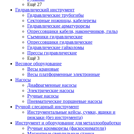
Ещё 27
Гидравлический инструмент
Гидравлические трубогибы
Секторные ножницы, кабелерезы
Гидравлические арматурорезы
Опрессовщики кабеля, наконечников, гильз
Съемники гидравлические
Опрессовщики гидравлические
Гидравлические гайколомы
Прессы гидравлические
Ещё 3
Весовое оборудование
Весы крановые
Весы платформенные электронные
Насосы
Диафрагменные насосы
Электрические насосы
Ручные насосы
Пневматические поршневые насосы
Ручной слесарный инструмент
Инструментальные кейсы, сумки, ящики и
рюкзаки (без инструмента)
Инструмент и оборудование для металлообработки
Ручные кромкорезы (фаскосниматели)
Магнитные сверлильные станки