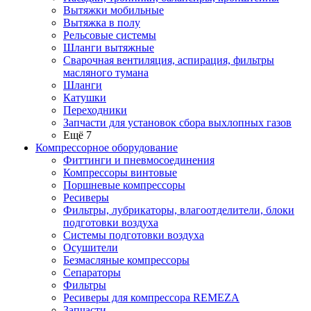
Вытяжки мобильные
Вытяжка в полу
Рельсовые системы
Шланги вытяжные
Сварочная вентиляция, аспирация, фильтры
масляного тумана
Шланги
Катушки
Переходники
Запчасти для установок сбора выхлопных газов
Ещё 7
Компрессорное оборудование
Фиттинги и пневмосоединения
Компрессоры винтовые
Поршневые компрессоры
Ресиверы
Фильтры, лубрикаторы, влагоотделители, блоки
подготовки воздуха
Системы подготовки воздуха
Осушители
Безмасляные компрессоры
Сепараторы
Фильтры
Ресиверы для компрессора REMEZA
Запчасти