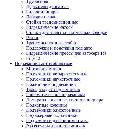
Трубогибы
Держатели двигателя
Гидроцилиндры
Лебедки и тали
Стойки трансмиссионные
Гидравлические насосы
Cтанки для заклепки тормозных колодок
Рохли
Трансмиссионные стойки
Поддержки и подставки под авто
Гидравлические прессы для автосервиса
Ещё 12
Подъемники автомобильные
Мотоподъемники
Подъемники четырехстоечные
Подъемники двухстоечные
Ножничные подъемники
Траверсы для подъемников
Пневматические подъемники
Домкраты канавные, системы подпора
Подкатные колонны
Подъемники одностоечные
Плунжерные подъемники
Подъемники для шиномонтажа
Аксессуары для подъемников