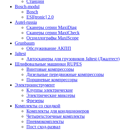
Станции
Bosch-modul
Bosch
ESI[tronic] 2.0
Autel-russia
Сканеры серии MaxiDiag
Сканеры серии MaxiCheck
Осциллографы MaxiScope
Grunbaum
Обслуживание АКПП
Jaltest
Автосканеры для грузовиков Jaltest (Джалтест)
Шлифовальные машинки RUPES
Винтовые компрессоры
Дизельные передвижные компрессоры
Поршневые компрессоры
Электроинструмент
Клуппы электрические
Электрические миксеры
Фрезеры
Комплекты со скидкой
Комплекты для кондиционеров
Четырехстоечные комплекты
Пневмокомплекты
Пост сход-развал