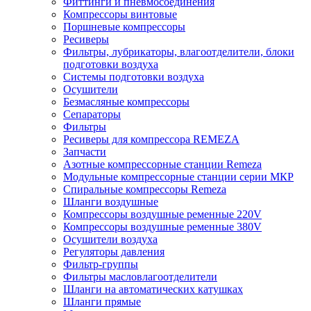
Фиттинги и пневмосоединения
Компрессоры винтовые
Поршневые компрессоры
Ресиверы
Фильтры, лубрикаторы, влагоотделители, блоки
подготовки воздуха
Системы подготовки воздуха
Осушители
Безмасляные компрессоры
Сепараторы
Фильтры
Ресиверы для компрессора REMEZA
Запчасти
Азотные компрессорные станции Remeza
Модульные компрессорные станции серии МКР
Спиральные компрессоры Remeza
Шланги воздушные
Компрессоры воздушные ременные 220V
Компрессоры воздушные ременные 380V
Осушители воздуха
Регуляторы давления
Фильтр-группы
Фильтры масловлагоотделители
Шланги на автоматических катушках
Шланги прямые