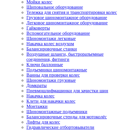
Мойки колес
Шиповальное оборудование
Тележка для снятия и транспортировки колес
Грузовое шиномонтажное оборудование
Легковое шиномонтажное оборудование
Гайковерты
Вспомогательное оборудование
Шиномонтажи легковые
Накачка колес воздухом
Балансировочные станки
Воздушные шланги, быстроразъемные
соединения, фитинги
Ключи баллонные
Подъемники шиномонтажные
Ванны для проверки колес
Шиномонтажи грузовые
Домкраты
Пневмошлифмашинки для зачистки шин
Накачка колес
Клети для накачки колес
Монтажки
Шиномонтажные подъемники
Балансировочные стенды для мотоколёс
Лифты для колес
Гидравлические отбортовыватели