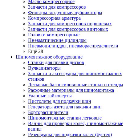
Масло компрессорное
Запчасти для компрессоров
Фильтры воздушные, лубрикаторы
Компрессорная арматура
Запчасти для компрессоров поршневых
Запчасти для компрессоров винтовых
Головки компрессорные
Пневматические цилиндры
Пневмоцилиндры, пневмораспределители
Ещё 28
Шиномонтажное оборудование
Станки для правки дисков
Вулканизаторы
Запчасти и аксессуары для шиномонтажных
станков
Легковые балансировочные станки и стенды
Расходные материалы для шиномонтажа
Ударные гайковерты
Пистолеты для подкачки шин
Генераторы азота для накачки шин
Борторасширители
Шиномонтажные станки легковые
Ванны для проверки колес, шиномонтажные
ванны
Резервуары для подкачки колес (бустер)