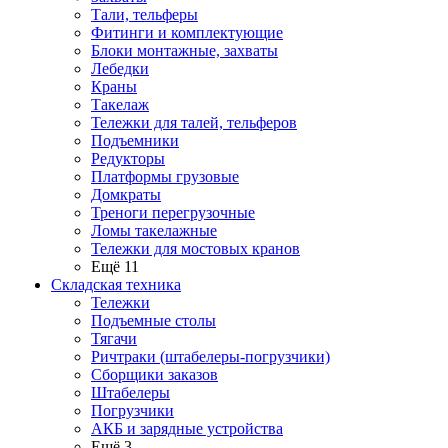
Тали, тельферы
Фитинги и комплектующие
Блоки монтажные, захваты
Лебедки
Краны
Такелаж
Тележки для талей, тельферов
Подъемники
Редукторы
Платформы грузовые
Домкраты
Треноги перегрузочные
Ломы такелажные
Тележки для мостовых кранов
Ещё 11
Складская техника
Тележки
Подъемные столы
Тягачи
Ричтраки (штабелеры-погрузчики)
Сборщики заказов
Штабелеры
Погрузчики
АКБ и зарядные устройства
Ещё 3