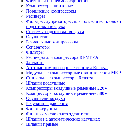
Фиттинги и пневмосоединения
Компрессоры винтовые
Поршневые компрессоры
Ресиверы
Фильтры, лубрикаторы, влагоотделители, блоки
подготовки воздуха
Системы подготовки воздуха
Осушители
Безмасляные компрессоры
Сепараторы
Фильтры
Ресиверы для компрессора REMEZA
Запчасти
Азотные компрессорные станции Remeza
Модульные компрессорные станции серии МКР
Спиральные компрессоры Remeza
Шланги воздушные
Компрессоры воздушные ременные 220V
Компрессоры воздушные ременные 380V
Осушители воздуха
Регуляторы давления
Фильтр-группы
Фильтры масловлагоотделители
Шланги на автоматических катушках
Шланги прямые