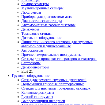
Компрессометры
Мультимарочные сканеры
Люфтомеры
Приборы для диагностики авто
Диагностические стенды
Автомобильные газоанализаторы
Дымомеры
Тормозные стенды
Дизельное оборудование
Линии технического контроля для грузовых
автомобилей и универсальные
Автосканеры
Прочие измерительные инструменты
Стенды для проверки генераторов и стартеров
Стетоскопы
Дымогенераторы
Ещё 21
Грузовое оборудование
Стенд для ремонта грузовых двигателей
Подъемники грузовые платформенные
Стенды для наклепки тормозных накладок
Канавные домкраты
Ручной инструмент
Выпрессовщики шкворней