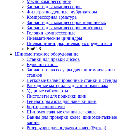
Масло компрессорное
Запчасти для компрессоров
Фильтры воздушные, лубрикаторы
Компрессорная арматура
Запчасти для компрессоров поршневых
Запчасти для компрессоров винтовых
Головки компрессорные
Пневматические цилиндры
Пневмоцилиндры, пневмораспределители
Ещё 28
Шиномонтажное оборудование
Станки для правки дисков
Вулканизаторы
Запчасти и аксессуары для шиномонтажных
станков
Легковые балансировочные станки и стенды
Расходные материалы для шиномонтажа
Ударные гайковерты
Пистолеты для подкачки шин
Генераторы азота для накачки шин
Борторасширители
Шиномонтажные станки легковые
Ванны для проверки колес, шиномонтажные
ванны
Резервуары для подкачки колес (бустер)