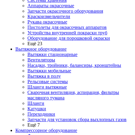
Системы хранения
Аппараты окрасочные
Запчасти окрасочного оборудования
Краскоизмельчители
Рукава окрасочные
Пистолеты для окрасочных аппаратов
Устройства внутренней покраски труб
Оборудование для порошковой окраски
Ещё 23
Вытяжное оборудование
Вытяжки стационарные
Вентиляторы
Насадки, тройники, балансиры, кронштейны
Вытяжки мобильные
Вытяжка в полу
Рельсовые системы
Шланги вытяжные
Сварочная вентиляция, аспирация, фильтры
масляного тумана
Шланги
Катушки
Переходники
Запчасти для установок сбора выхлопных газов
Ещё 7
Компрессорное оборудование