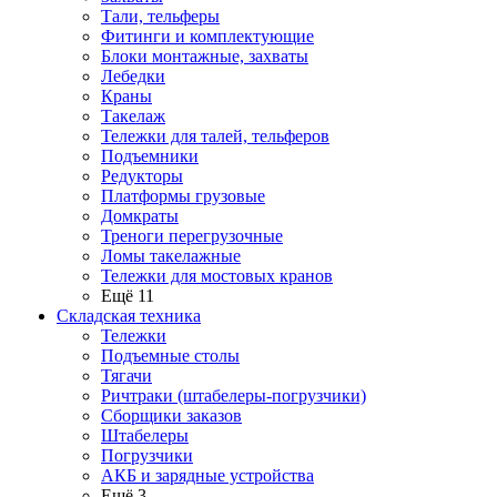
Тали, тельферы
Фитинги и комплектующие
Блоки монтажные, захваты
Лебедки
Краны
Такелаж
Тележки для талей, тельферов
Подъемники
Редукторы
Платформы грузовые
Домкраты
Треноги перегрузочные
Ломы такелажные
Тележки для мостовых кранов
Ещё 11
Складская техника
Тележки
Подъемные столы
Тягачи
Ричтраки (штабелеры-погрузчики)
Сборщики заказов
Штабелеры
Погрузчики
АКБ и зарядные устройства
Ещё 3