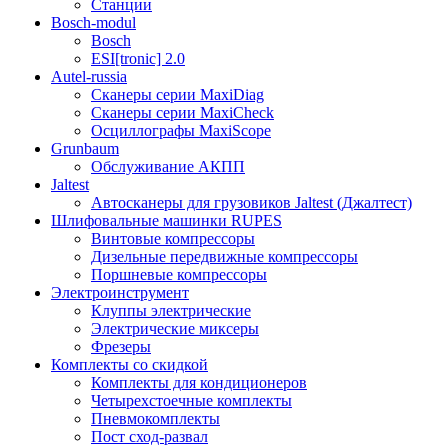
Станции
Bosch-modul
Bosch
ESI[tronic] 2.0
Autel-russia
Сканеры серии MaxiDiag
Сканеры серии MaxiCheck
Осциллографы MaxiScope
Grunbaum
Обслуживание АКПП
Jaltest
Автосканеры для грузовиков Jaltest (Джалтест)
Шлифовальные машинки RUPES
Винтовые компрессоры
Дизельные передвижные компрессоры
Поршневые компрессоры
Электроинструмент
Клуппы электрические
Электрические миксеры
Фрезеры
Комплекты со скидкой
Комплекты для кондиционеров
Четырехстоечные комплекты
Пневмокомплекты
Пост сход-развал