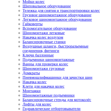
Мойки колес
Шиповальное оборудование
Тележка для снятия и транспортировки колес
Грузовое шиномонтажное оборудование
Легковое шиномонтажное оборудование
Гайковерты
Вспомогательное оборудование
Шиномонтажи легковые
Накачка колес воздухом
Балансировочные станки
Воздушные шланги, быстроразъемные
соединения, фитинги
Ключи баллонные
Подъемники шиномонтажные
Ванны для проверки колес
Шиномонтажи грузовые
Домкраты
Пневмошлифмашинки для зачистки шин
Накачка колес
Клети для накачки колес
Монтажки
Шиномонтажные подъемники
Балансировочные стенды для мотоколёс
Лифты для колес
Гидравлические отбортовыватели