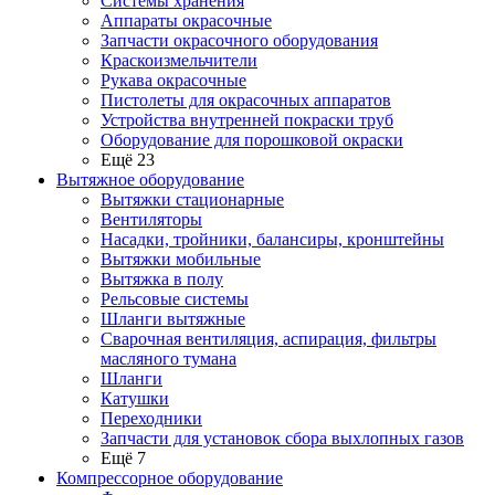
Системы хранения
Аппараты окрасочные
Запчасти окрасочного оборудования
Краскоизмельчители
Рукава окрасочные
Пистолеты для окрасочных аппаратов
Устройства внутренней покраски труб
Оборудование для порошковой окраски
Ещё 23
Вытяжное оборудование
Вытяжки стационарные
Вентиляторы
Насадки, тройники, балансиры, кронштейны
Вытяжки мобильные
Вытяжка в полу
Рельсовые системы
Шланги вытяжные
Сварочная вентиляция, аспирация, фильтры
масляного тумана
Шланги
Катушки
Переходники
Запчасти для установок сбора выхлопных газов
Ещё 7
Компрессорное оборудование