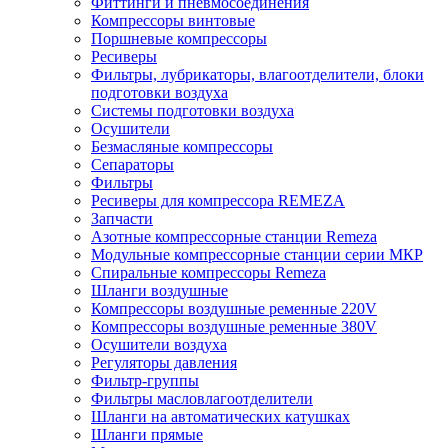
Фиттинги и пневмосоединения
Компрессоры винтовые
Поршневые компрессоры
Ресиверы
Фильтры, лубрикаторы, влагоотделители, блоки
подготовки воздуха
Системы подготовки воздуха
Осушители
Безмасляные компрессоры
Сепараторы
Фильтры
Ресиверы для компрессора REMEZA
Запчасти
Азотные компрессорные станции Remeza
Модульные компрессорные станции серии МКР
Спиральные компрессоры Remeza
Шланги воздушные
Компрессоры воздушные ременные 220V
Компрессоры воздушные ременные 380V
Осушители воздуха
Регуляторы давления
Фильтр-группы
Фильтры масловлагоотделители
Шланги на автоматических катушках
Шланги прямые