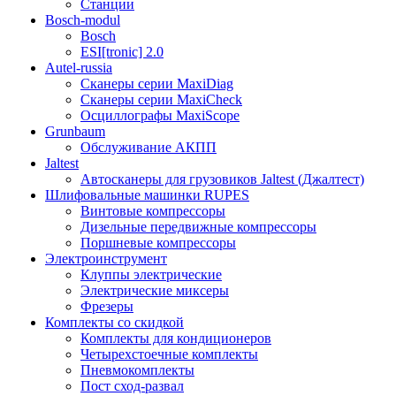
Станции
Bosch-modul
Bosch
ESI[tronic] 2.0
Autel-russia
Сканеры серии MaxiDiag
Сканеры серии MaxiCheck
Осциллографы MaxiScope
Grunbaum
Обслуживание АКПП
Jaltest
Автосканеры для грузовиков Jaltest (Джалтест)
Шлифовальные машинки RUPES
Винтовые компрессоры
Дизельные передвижные компрессоры
Поршневые компрессоры
Электроинструмент
Клуппы электрические
Электрические миксеры
Фрезеры
Комплекты со скидкой
Комплекты для кондиционеров
Четырехстоечные комплекты
Пневмокомплекты
Пост сход-развал