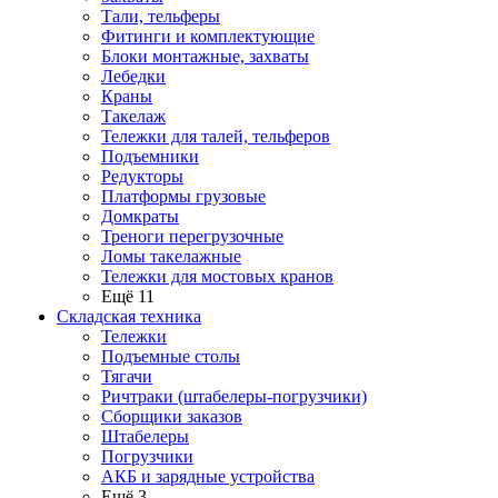
Тали, тельферы
Фитинги и комплектующие
Блоки монтажные, захваты
Лебедки
Краны
Такелаж
Тележки для талей, тельферов
Подъемники
Редукторы
Платформы грузовые
Домкраты
Треноги перегрузочные
Ломы такелажные
Тележки для мостовых кранов
Ещё 11
Складская техника
Тележки
Подъемные столы
Тягачи
Ричтраки (штабелеры-погрузчики)
Сборщики заказов
Штабелеры
Погрузчики
АКБ и зарядные устройства
Ещё 3