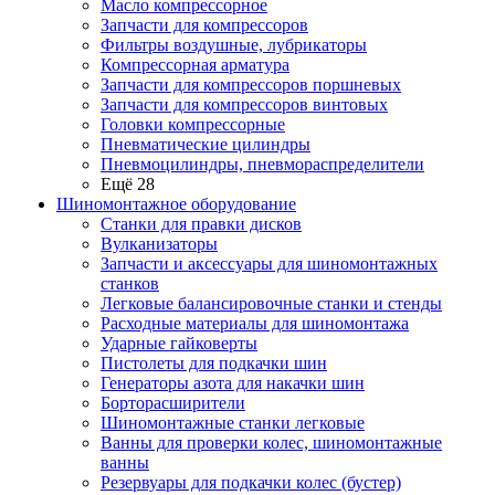
Масло компрессорное
Запчасти для компрессоров
Фильтры воздушные, лубрикаторы
Компрессорная арматура
Запчасти для компрессоров поршневых
Запчасти для компрессоров винтовых
Головки компрессорные
Пневматические цилиндры
Пневмоцилиндры, пневмораспределители
Ещё 28
Шиномонтажное оборудование
Станки для правки дисков
Вулканизаторы
Запчасти и аксессуары для шиномонтажных
станков
Легковые балансировочные станки и стенды
Расходные материалы для шиномонтажа
Ударные гайковерты
Пистолеты для подкачки шин
Генераторы азота для накачки шин
Борторасширители
Шиномонтажные станки легковые
Ванны для проверки колес, шиномонтажные
ванны
Резервуары для подкачки колес (бустер)