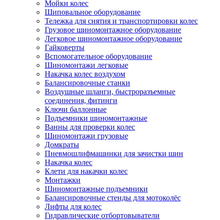
Мойки колес
Шиповальное оборудование
Тележка для снятия и транспортировки колес
Грузовое шиномонтажное оборудование
Легковое шиномонтажное оборудование
Гайковерты
Вспомогательное оборудование
Шиномонтажи легковые
Накачка колес воздухом
Балансировочные станки
Воздушные шланги, быстроразъемные
соединения, фитинги
Ключи баллонные
Подъемники шиномонтажные
Ванны для проверки колес
Шиномонтажи грузовые
Домкраты
Пневмошлифмашинки для зачистки шин
Накачка колес
Клети для накачки колес
Монтажки
Шиномонтажные подъемники
Балансировочные стенды для мотоколёс
Лифты для колес
Гидравлические отбортовыватели