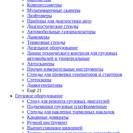
Компрессометры
Мультимарочные сканеры
Люфтомеры
Приборы для диагностики авто
Диагностические стенды
Автомобильные газоанализаторы
Дымомеры
Тормозные стенды
Дизельное оборудование
Линии технического контроля для грузовых
автомобилей и универсальные
Автосканеры
Прочие измерительные инструменты
Стенды для проверки генераторов и стартеров
Стетоскопы
Дымогенераторы
Ещё 21
Грузовое оборудование
Стенд для ремонта грузовых двигателей
Подъемники грузовые платформенные
Стенды для наклепки тормозных накладок
Канавные домкраты
Ручной инструмент
Выпрессовщики шкворней