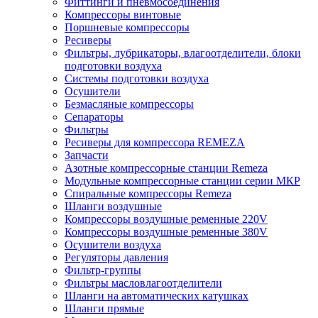
Фиттинги и пневмосоединения
Компрессоры винтовые
Поршневые компрессоры
Ресиверы
Фильтры, лубрикаторы, влагоотделители, блоки
подготовки воздуха
Системы подготовки воздуха
Осушители
Безмасляные компрессоры
Сепараторы
Фильтры
Ресиверы для компрессора REMEZA
Запчасти
Азотные компрессорные станции Remeza
Модульные компрессорные станции серии МКР
Спиральные компрессоры Remeza
Шланги воздушные
Компрессоры воздушные ременные 220V
Компрессоры воздушные ременные 380V
Осушители воздуха
Регуляторы давления
Фильтр-группы
Фильтры масловлагоотделители
Шланги на автоматических катушках
Шланги прямые