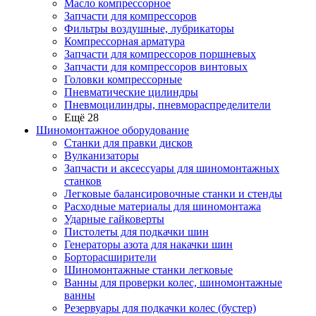
Масло компрессорное
Запчасти для компрессоров
Фильтры воздушные, лубрикаторы
Компрессорная арматура
Запчасти для компрессоров поршневых
Запчасти для компрессоров винтовых
Головки компрессорные
Пневматические цилиндры
Пневмоцилиндры, пневмораспределители
Ещё 28
Шиномонтажное оборудование
Станки для правки дисков
Вулканизаторы
Запчасти и аксессуары для шиномонтажных
станков
Легковые балансировочные станки и стенды
Расходные материалы для шиномонтажа
Ударные гайковерты
Пистолеты для подкачки шин
Генераторы азота для накачки шин
Борторасширители
Шиномонтажные станки легковые
Ванны для проверки колес, шиномонтажные
ванны
Резервуары для подкачки колес (бустер)