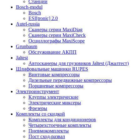
Станции
Bosch-modul
Bosch
ESI[tronic] 2.0
Autel-russia
Сканеры серии MaxiDiag
Сканеры серии MaxiCheck
Осциллографы MaxiScope
Grunbaum
Обслуживание АКПП
Jaltest
Автосканеры для грузовиков Jaltest (Джалтест)
Шлифовальные машинки RUPES
Винтовые компрессоры
Дизельные передвижные компрессоры
Поршневые компрессоры
Электроинструмент
Клуппы электрические
Электрические миксеры
Фрезеры
Комплекты со скидкой
Комплекты для кондиционеров
Четырехстоечные комплекты
Пневмокомплекты
Пост сход-развал