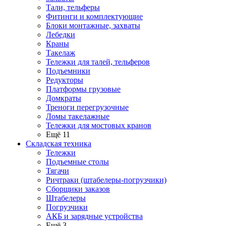
Тали, тельферы
Фитинги и комплектующие
Блоки монтажные, захваты
Лебедки
Краны
Такелаж
Тележки для талей, тельферов
Подъемники
Редукторы
Платформы грузовые
Домкраты
Треноги перегрузочные
Ломы такелажные
Тележки для мостовых кранов
Ещё 11
Складская техника
Тележки
Подъемные столы
Тягачи
Ричтраки (штабелеры-погрузчики)
Сборщики заказов
Штабелеры
Погрузчики
АКБ и зарядные устройства
Ещё 3