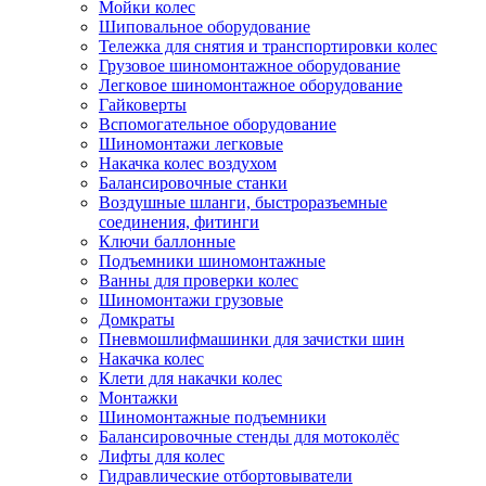
Мойки колес
Шиповальное оборудование
Тележка для снятия и транспортировки колес
Грузовое шиномонтажное оборудование
Легковое шиномонтажное оборудование
Гайковерты
Вспомогательное оборудование
Шиномонтажи легковые
Накачка колес воздухом
Балансировочные станки
Воздушные шланги, быстроразъемные
соединения, фитинги
Ключи баллонные
Подъемники шиномонтажные
Ванны для проверки колес
Шиномонтажи грузовые
Домкраты
Пневмошлифмашинки для зачистки шин
Накачка колес
Клети для накачки колес
Монтажки
Шиномонтажные подъемники
Балансировочные стенды для мотоколёс
Лифты для колес
Гидравлические отбортовыватели