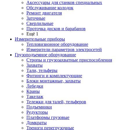
Аксессуары для станков специальных
Обслуживание колодок
Ремонт двигателя
Заточные
Сверлильные
Проточка дисков и барабанов
Ещё 1
Измерительные приборы
Тепловизионное оборудование
Измерители параметров электросетей
Грузоподъемное оборудование
Стропы и грузозахватные приспособления
Захваты
Тали, тельферы
Фитинги и комплектующие
Блоки монтажные, захваты
Лебедки
Краны
Такелаж
Тележки для талей, тельферов
Подъемники
Редукторы
Платформы грузовые
Домкраты
Треноги перегрузочные