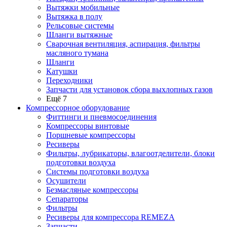
Вытяжки мобильные
Вытяжка в полу
Рельсовые системы
Шланги вытяжные
Сварочная вентиляция, аспирация, фильтры
масляного тумана
Шланги
Катушки
Переходники
Запчасти для установок сбора выхлопных газов
Ещё 7
Компрессорное оборудование
Фиттинги и пневмосоединения
Компрессоры винтовые
Поршневые компрессоры
Ресиверы
Фильтры, лубрикаторы, влагоотделители, блоки
подготовки воздуха
Системы подготовки воздуха
Осушители
Безмасляные компрессоры
Сепараторы
Фильтры
Ресиверы для компрессора REMEZA
Запчасти