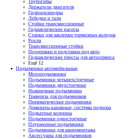
Трубогибы
Держатели двигателя
Гидроцилиндры
Лебедки и тали
Стойки трансмиссионные
Гидравлические насосы
Cтанки для заклепки тормозных колодок
Рохли
Трансмиссионные стойки
Поддержки и подставки под авто
Гидравлические прессы для автосервиса
Ещё 12
Подъемники автомобильные
Мотоподъемники
Подъемники четырехстоечные
Подъемники двухстоечные
Ножничные подъемники
Траверсы для подъемников
Пневматические подъемники
Домкраты канавные, системы подпора
Подкатные колонны
Подъемники одностоечные
Плунжерные подъемники
Подъемники для шиномонтажа
Аксессуары для подъемников