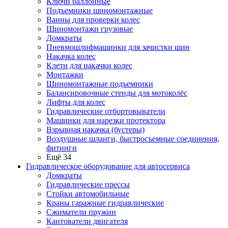
Ключи баллонные
Подъемники шиномонтажные
Ванны для проверки колес
Шиномонтажи грузовые
Домкраты
Пневмошлифмашинки для зачистки шин
Накачка колес
Клети для накачки колес
Монтажки
Шиномонтажные подъемники
Балансировочные стенды для мотоколёс
Лифты для колес
Гидравлические отбортовыватели
Машинки для нарезки протектора
Взрывная накачка (бустеры)
Воздушные шланги, быстросъемные соединения,
фитинги
Ещё 34
Гидравлическое оборудование для автосервиса
Домкраты
Гидравлические прессы
Стойки автомобильные
Краны гаражные гидравлические
Сжиматели пружин
Кантователи двигателя