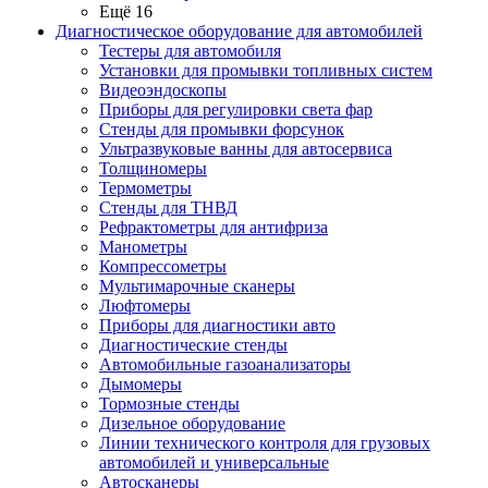
Ещё 16
Диагностическое оборудование для автомобилей
Тестеры для автомобиля
Установки для промывки топливных систем
Видеоэндоскопы
Приборы для регулировки света фар
Стенды для промывки форсунок
Ультразвуковые ванны для автосервиса
Толщиномеры
Термометры
Стенды для ТНВД
Рефрактометры для антифриза
Манометры
Компрессометры
Мультимарочные сканеры
Люфтомеры
Приборы для диагностики авто
Диагностические стенды
Автомобильные газоанализаторы
Дымомеры
Тормозные стенды
Дизельное оборудование
Линии технического контроля для грузовых
автомобилей и универсальные
Автосканеры