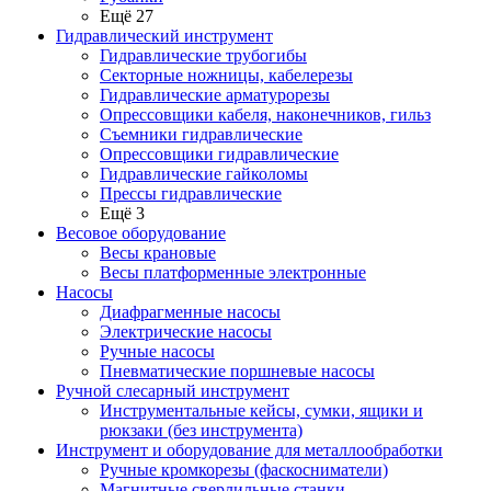
Ещё 27
Гидравлический инструмент
Гидравлические трубогибы
Секторные ножницы, кабелерезы
Гидравлические арматурорезы
Опрессовщики кабеля, наконечников, гильз
Съемники гидравлические
Опрессовщики гидравлические
Гидравлические гайколомы
Прессы гидравлические
Ещё 3
Весовое оборудование
Весы крановые
Весы платформенные электронные
Насосы
Диафрагменные насосы
Электрические насосы
Ручные насосы
Пневматические поршневые насосы
Ручной слесарный инструмент
Инструментальные кейсы, сумки, ящики и
рюкзаки (без инструмента)
Инструмент и оборудование для металлообработки
Ручные кромкорезы (фаскосниматели)
Магнитные сверлильные станки