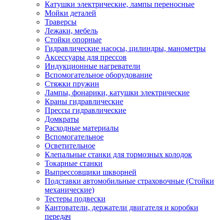
Катушки электрические, лампы переносные
Мойки деталей
Траверсы
Лежаки, мебель
Стойки опорные
Гидравлические насосы, цилиндры, манометры
Аксессуары для прессов
Индукционные нагреватели
Вспомогательное оборудование
Стяжки пружин
Лампы, фонарики, катушки электрические
Краны гидравлические
Прессы гидравлические
Домкраты
Расходные материалы
Вспомогательное
Осветительное
Клепальные станки для тормозных колодок
Токарные станки
Выпрессовщики шкворней
Подставки автомобильные страховочные (Стойки
механические)
Тестеры подвески
Кантователи, держатели двигателя и коробки
передач