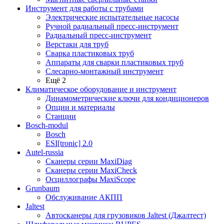
Инструмент для работы с трубами
Электрические испытательные насосы
Ручной радиальный пресс-инструмент
Радиальный пресс-инструмент
Верстаки для труб
Сварка пластиковых труб
Аппараты для сварки пластиковых труб
Слесарно-монтажный инструмент
Ещё 2
Климатическое оборудование и инструмент
Динамометрические ключи для кондиционеров
Опции и материалы
Станции
Bosch-modul
Bosch
ESI[tronic] 2.0
Autel-russia
Сканеры серии MaxiDiag
Сканеры серии MaxiCheck
Осциллографы MaxiScope
Grunbaum
Обслуживание АКПП
Jaltest
Автосканеры для грузовиков Jaltest (Джалтест)