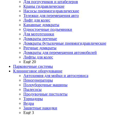
Для погрузчиков и штабелеров
Краны гидравлические
Насосы пневмогидравлические
Тележки для перемещения авто
Лифт для колес
Канавные домкраты
Одностоечные подъемники
Для мототехники
Домкраты реечные
Домкраты бутылочные пневмогидравлические
Реечные домкраты
Домкраты для перемещения автомобилей
Лифты для колес
Ещё 20
Парковочные системы
Клининговое оборудование
Автохимия для мойки и автосервиса
Пеногенераторы
Полоуборочные машины
Пылесосы
Продувочные пистолеты
Торнадоры
Ведра
Защитные накидки
Ещё 3