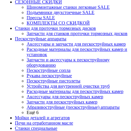
СЕЗОННЫЕ СКИДКИ
Шиномонтажные станки легковые SALE
Подъемники двухстоечные SALE
Прессы SALE
КОМПЛЕКТЫ СО СКИДКОЙ
Станки для проточки тормозных дисков
Запчасти для станков проточки тормозных дисков
Пескоструйные аппараты
Аксессуары и запчасти для пескоструйных камер
Расходные материалы для пескоструйных камер и
установок
Запчасти и аксессуары к пескоструйному
оборудованию
Пескоструйные сопла
Рукава пескоструйные
Пескоструйные пистолеты
Устройства для внутренней очистки труб
Расходные материалы для пескоструйных камер
Аксессуары для пескоструйных камер
Запчасти для пескоструйных камер
Абразивоструйные (пескоструйные) аппараты
Ещё 6
Мойки деталей и агрегатов
Печи на отработанном масле
Станки специальные