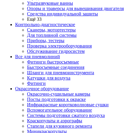
Ультразвуковые ванны
Опоры и траверсы для вывешивания двигателя
Средства индивидуальной защиты
Ещё 33
Контрольно-диагностическое
Сканеры, мотортестеры
Для топливной системы
Приборы, тестеры
Проверка электрооборудования
Обслуживание гидросистем
Все для пневмолиний
Фитинги быстросъемные
Быстросъемные соединения
Шланги для пневмоинструмента
Катушки для воздуха
Фитинги
Окрасочное оборудование
Окрасочно-сушильные камеры
Посты подготовки к окраске
Инфракрасные коротковолновые сушки
Вспомогательное оборудование
Системы подготовки сжатого воздуха
Краскопульты и аэрографы
Стапели для кузовного ремонта
Миникраскопульты