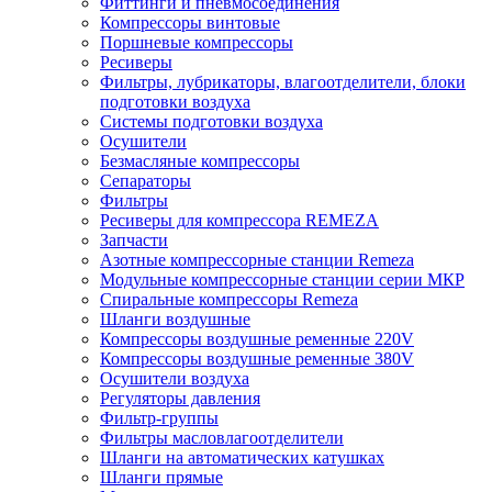
Фиттинги и пневмосоединения
Компрессоры винтовые
Поршневые компрессоры
Ресиверы
Фильтры, лубрикаторы, влагоотделители, блоки
подготовки воздуха
Системы подготовки воздуха
Осушители
Безмасляные компрессоры
Сепараторы
Фильтры
Ресиверы для компрессора REMEZA
Запчасти
Азотные компрессорные станции Remeza
Модульные компрессорные станции серии МКР
Спиральные компрессоры Remeza
Шланги воздушные
Компрессоры воздушные ременные 220V
Компрессоры воздушные ременные 380V
Осушители воздуха
Регуляторы давления
Фильтр-группы
Фильтры масловлагоотделители
Шланги на автоматических катушках
Шланги прямые