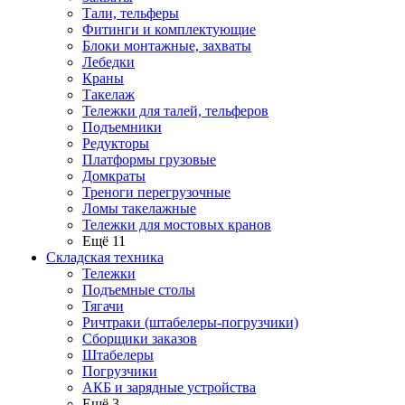
Тали, тельферы
Фитинги и комплектующие
Блоки монтажные, захваты
Лебедки
Краны
Такелаж
Тележки для талей, тельферов
Подъемники
Редукторы
Платформы грузовые
Домкраты
Треноги перегрузочные
Ломы такелажные
Тележки для мостовых кранов
Ещё 11
Складская техника
Тележки
Подъемные столы
Тягачи
Ричтраки (штабелеры-погрузчики)
Сборщики заказов
Штабелеры
Погрузчики
АКБ и зарядные устройства
Ещё 3