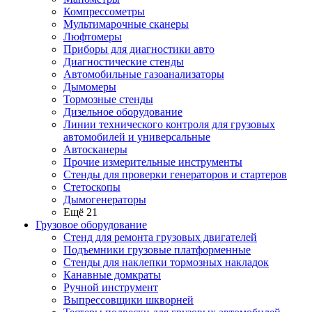
Компрессометры
Мультимарочные сканеры
Люфтомеры
Приборы для диагностики авто
Диагностические стенды
Автомобильные газоанализаторы
Дымомеры
Тормозные стенды
Дизельное оборудование
Линии технического контроля для грузовых
автомобилей и универсальные
Автосканеры
Прочие измерительные инструменты
Стенды для проверки генераторов и стартеров
Стетоскопы
Дымогенераторы
Ещё 21
Грузовое оборудование
Стенд для ремонта грузовых двигателей
Подъемники грузовые платформенные
Стенды для наклепки тормозных накладок
Канавные домкраты
Ручной инструмент
Выпрессовщики шкворней