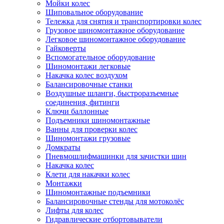
Мойки колес
Шиповальное оборудование
Тележка для снятия и транспортировки колес
Грузовое шиномонтажное оборудование
Легковое шиномонтажное оборудование
Гайковерты
Вспомогательное оборудование
Шиномонтажи легковые
Накачка колес воздухом
Балансировочные станки
Воздушные шланги, быстроразъемные
соединения, фитинги
Ключи баллонные
Подъемники шиномонтажные
Ванны для проверки колес
Шиномонтажи грузовые
Домкраты
Пневмошлифмашинки для зачистки шин
Накачка колес
Клети для накачки колес
Монтажки
Шиномонтажные подъемники
Балансировочные стенды для мотоколёс
Лифты для колес
Гидравлические отбортовыватели