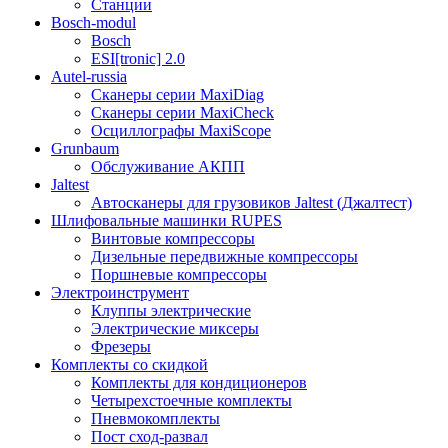
Станции
Bosch-modul
Bosch
ESI[tronic] 2.0
Autel-russia
Сканеры серии MaxiDiag
Сканеры серии MaxiCheck
Осциллографы MaxiScope
Grunbaum
Обслуживание АКПП
Jaltest
Автосканеры для грузовиков Jaltest (Джалтест)
Шлифовальные машинки RUPES
Винтовые компрессоры
Дизельные передвижные компрессоры
Поршневые компрессоры
Электроинструмент
Клуппы электрические
Электрические миксеры
Фрезеры
Комплекты со скидкой
Комплекты для кондиционеров
Четырехстоечные комплекты
Пневмокомплекты
Пост сход-развал