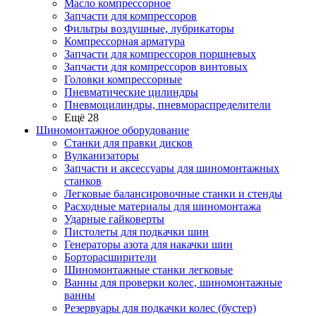
Масло компрессорное
Запчасти для компрессоров
Фильтры воздушные, лубрикаторы
Компрессорная арматура
Запчасти для компрессоров поршневых
Запчасти для компрессоров винтовых
Головки компрессорные
Пневматические цилиндры
Пневмоцилиндры, пневмораспределители
Ещё 28
Шиномонтажное оборудование
Станки для правки дисков
Вулканизаторы
Запчасти и аксессуары для шиномонтажных
станков
Легковые балансировочные станки и стенды
Расходные материалы для шиномонтажа
Ударные гайковерты
Пистолеты для подкачки шин
Генераторы азота для накачки шин
Борторасширители
Шиномонтажные станки легковые
Ванны для проверки колес, шиномонтажные
ванны
Резервуары для подкачки колес (бустер)