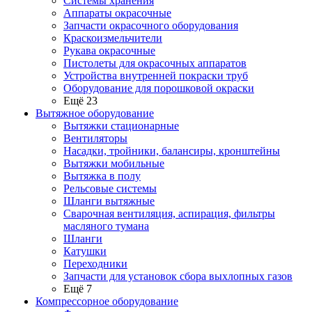
Системы хранения
Аппараты окрасочные
Запчасти окрасочного оборудования
Краскоизмельчители
Рукава окрасочные
Пистолеты для окрасочных аппаратов
Устройства внутренней покраски труб
Оборудование для порошковой окраски
Ещё 23
Вытяжное оборудование
Вытяжки стационарные
Вентиляторы
Насадки, тройники, балансиры, кронштейны
Вытяжки мобильные
Вытяжка в полу
Рельсовые системы
Шланги вытяжные
Сварочная вентиляция, аспирация, фильтры
масляного тумана
Шланги
Катушки
Переходники
Запчасти для установок сбора выхлопных газов
Ещё 7
Компрессорное оборудование