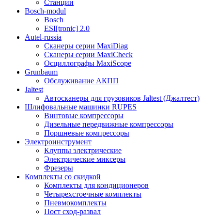
Станции
Bosch-modul
Bosch
ESI[tronic] 2.0
Autel-russia
Сканеры серии MaxiDiag
Сканеры серии MaxiCheck
Осциллографы MaxiScope
Grunbaum
Обслуживание АКПП
Jaltest
Автосканеры для грузовиков Jaltest (Джалтест)
Шлифовальные машинки RUPES
Винтовые компрессоры
Дизельные передвижные компрессоры
Поршневые компрессоры
Электроинструмент
Клуппы электрические
Электрические миксеры
Фрезеры
Комплекты со скидкой
Комплекты для кондиционеров
Четырехстоечные комплекты
Пневмокомплекты
Пост сход-развал