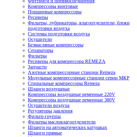
Фиттинги и пневмосоединения
Компрессоры винтовые
Поршневые компрессоры
Ресиверы
Фильтры, лубрикаторы, влагоотделители, блоки
подготовки воздуха
Системы подготовки воздуха
Осушители
Безмасляные компрессоры
Сепараторы
Фильтры
Ресиверы для компрессора REMEZA
Запчасти
Азотные компрессорные станции Remeza
Модульные компрессорные станции серии МКР
Спиральные компрессоры Remeza
Шланги воздушные
Компрессоры воздушные ременные 220V
Компрессоры воздушные ременные 380V
Осушители воздуха
Регуляторы давления
Фильтр-группы
Фильтры масловлагоотделители
Шланги на автоматических катушках
Шланги прямые