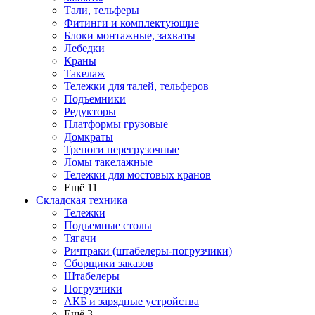
Тали, тельферы
Фитинги и комплектующие
Блоки монтажные, захваты
Лебедки
Краны
Такелаж
Тележки для талей, тельферов
Подъемники
Редукторы
Платформы грузовые
Домкраты
Треноги перегрузочные
Ломы такелажные
Тележки для мостовых кранов
Ещё 11
Складская техника
Тележки
Подъемные столы
Тягачи
Ричтраки (штабелеры-погрузчики)
Сборщики заказов
Штабелеры
Погрузчики
АКБ и зарядные устройства
Ещё 3