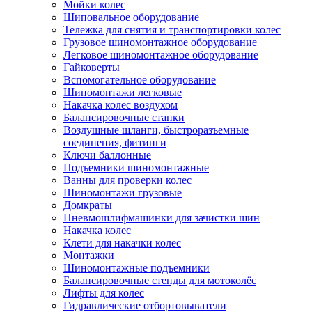
Мойки колес
Шиповальное оборудование
Тележка для снятия и транспортировки колес
Грузовое шиномонтажное оборудование
Легковое шиномонтажное оборудование
Гайковерты
Вспомогательное оборудование
Шиномонтажи легковые
Накачка колес воздухом
Балансировочные станки
Воздушные шланги, быстроразъемные
соединения, фитинги
Ключи баллонные
Подъемники шиномонтажные
Ванны для проверки колес
Шиномонтажи грузовые
Домкраты
Пневмошлифмашинки для зачистки шин
Накачка колес
Клети для накачки колес
Монтажки
Шиномонтажные подъемники
Балансировочные стенды для мотоколёс
Лифты для колес
Гидравлические отбортовыватели