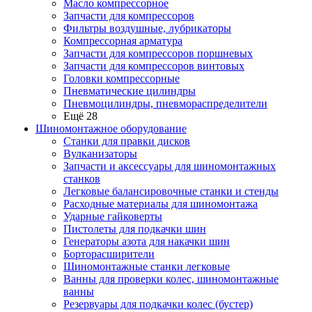
Масло компрессорное
Запчасти для компрессоров
Фильтры воздушные, лубрикаторы
Компрессорная арматура
Запчасти для компрессоров поршневых
Запчасти для компрессоров винтовых
Головки компрессорные
Пневматические цилиндры
Пневмоцилиндры, пневмораспределители
Ещё 28
Шиномонтажное оборудование
Станки для правки дисков
Вулканизаторы
Запчасти и аксессуары для шиномонтажных
станков
Легковые балансировочные станки и стенды
Расходные материалы для шиномонтажа
Ударные гайковерты
Пистолеты для подкачки шин
Генераторы азота для накачки шин
Борторасширители
Шиномонтажные станки легковые
Ванны для проверки колес, шиномонтажные
ванны
Резервуары для подкачки колес (бустер)