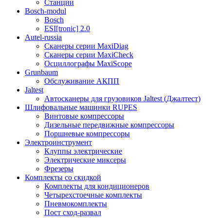
Станции
Bosch-modul
Bosch
ESI[tronic] 2.0
Autel-russia
Сканеры серии MaxiDiag
Сканеры серии MaxiCheck
Осциллографы MaxiScope
Grunbaum
Обслуживание АКПП
Jaltest
Автосканеры для грузовиков Jaltest (Джалтест)
Шлифовальные машинки RUPES
Винтовые компрессоры
Дизельные передвижные компрессоры
Поршневые компрессоры
Электроинструмент
Клуппы электрические
Электрические миксеры
Фрезеры
Комплекты со скидкой
Комплекты для кондиционеров
Четырехстоечные комплекты
Пневмокомплекты
Пост сход-развал