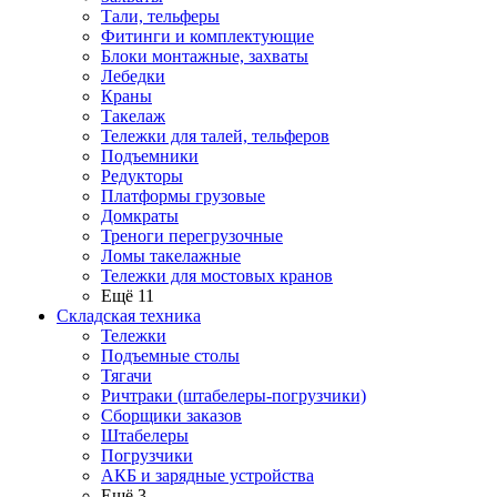
Тали, тельферы
Фитинги и комплектующие
Блоки монтажные, захваты
Лебедки
Краны
Такелаж
Тележки для талей, тельферов
Подъемники
Редукторы
Платформы грузовые
Домкраты
Треноги перегрузочные
Ломы такелажные
Тележки для мостовых кранов
Ещё 11
Складская техника
Тележки
Подъемные столы
Тягачи
Ричтраки (штабелеры-погрузчики)
Сборщики заказов
Штабелеры
Погрузчики
АКБ и зарядные устройства
Ещё 3