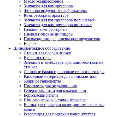
Масло компрессорное
Запчасти для компрессоров
Фильтры воздушные, лубрикаторы
Компрессорная арматура
Запчасти для компрессоров поршневых
Запчасти для компрессоров винтовых
Головки компрессорные
Пневматические цилиндры
Пневмоцилиндры, пневмораспределители
Ещё 28
Шиномонтажное оборудование
Станки для правки дисков
Вулканизаторы
Запчасти и аксессуары для шиномонтажных
станков
Легковые балансировочные станки и стенды
Расходные материалы для шиномонтажа
Ударные гайковерты
Пистолеты для подкачки шин
Генераторы азота для накачки шин
Борторасширители
Шиномонтажные станки легковые
Ванны для проверки колес, шиномонтажные
ванны
Резервуары для подкачки колес (бустер)