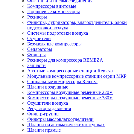
Фиттинги и пневмосоединения
Компрессоры винтовые
Поршневые компрессоры
Ресиверы
Фильтры, лубрикаторы, влагоотделители, блоки
подготовки воздуха
Системы подготовки воздуха
Осушители
Безмасляные компрессоры
Сепараторы
Фильтры
Ресиверы для компрессора REMEZA
Запчасти
Азотные компрессорные станции Remeza
Модульные компрессорные станции серии МКР
Спиральные компрессоры Remeza
Шланги воздушные
Компрессоры воздушные ременные 220V
Компрессоры воздушные ременные 380V
Осушители воздуха
Регуляторы давления
Фильтр-группы
Фильтры масловлагоотделители
Шланги на автоматических катушках
Шланги прямые