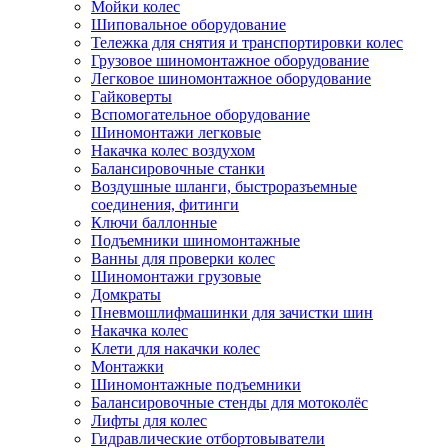
Мойки колес
Шиповальное оборудование
Тележка для снятия и транспортировки колес
Грузовое шиномонтажное оборудование
Легковое шиномонтажное оборудование
Гайковерты
Вспомогательное оборудование
Шиномонтажи легковые
Накачка колес воздухом
Балансировочные станки
Воздушные шланги, быстроразъемные
соединения, фитинги
Ключи баллонные
Подъемники шиномонтажные
Ванны для проверки колес
Шиномонтажи грузовые
Домкраты
Пневмошлифмашинки для зачистки шин
Накачка колес
Клети для накачки колес
Монтажки
Шиномонтажные подъемники
Балансировочные стенды для мотоколёс
Лифты для колес
Гидравлические отбортовыватели