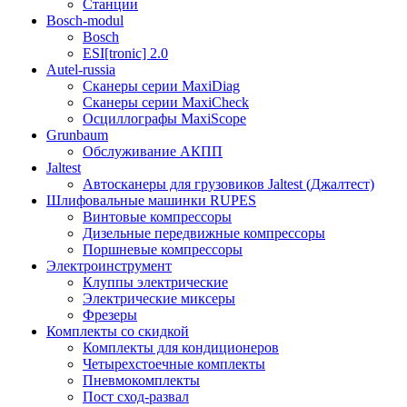
Станции
Bosch-modul
Bosch
ESI[tronic] 2.0
Autel-russia
Сканеры серии MaxiDiag
Сканеры серии MaxiCheck
Осциллографы MaxiScope
Grunbaum
Обслуживание АКПП
Jaltest
Автосканеры для грузовиков Jaltest (Джалтест)
Шлифовальные машинки RUPES
Винтовые компрессоры
Дизельные передвижные компрессоры
Поршневые компрессоры
Электроинструмент
Клуппы электрические
Электрические миксеры
Фрезеры
Комплекты со скидкой
Комплекты для кондиционеров
Четырехстоечные комплекты
Пневмокомплекты
Пост сход-развал