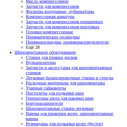
Масло компрессорное
Запчасти для компрессоров
Фильтры воздушные, лубрикаторы
Компрессорная арматура
Запчасти для компрессоров поршневых
Запчасти для компрессоров винтовых
Головки компрессорные
Пневматические цилиндры
Пневмоцилиндры, пневмораспределители
Ещё 28
Шиномонтажное оборудование
Станки для правки дисков
Вулканизаторы
Запчасти и аксессуары для шиномонтажных
станков
Легковые балансировочные станки и стенды
Расходные материалы для шиномонтажа
Ударные гайковерты
Пистолеты для подкачки шин
Генераторы азота для накачки шин
Борторасширители
Шиномонтажные станки легковые
Ванны для проверки колес, шиномонтажные
ванны
Резервуары для подкачки колес (бустер)