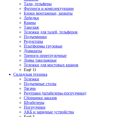
Тали, тельферы
Фитинги и комплектующие
Блоки монтажные, захваты
Лебедки
Краны
Такелаж
Тележки для талей, тельферов
Подъемники
Редукторы
Платформы грузовые
Домкраты
Треноги перегрузочные
Ломы такелажные
Тележки для мостовых кранов
Ещё 11
Складская техника
Тележки
Подъемные столы
Тягачи
Ричтраки (штабелеры-погрузчики)
Сборщики заказов
Штабелеры
Погрузчики
АКБ и зарядные устройства
Ещё 3