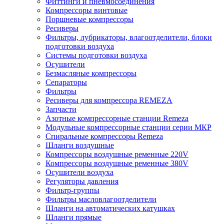
Фиттинги и пневмосоединения
Компрессоры винтовые
Поршневые компрессоры
Ресиверы
Фильтры, лубрикаторы, влагоотделители, блоки
подготовки воздуха
Системы подготовки воздуха
Осушители
Безмасляные компрессоры
Сепараторы
Фильтры
Ресиверы для компрессора REMEZA
Запчасти
Азотные компрессорные станции Remeza
Модульные компрессорные станции серии МКР
Спиральные компрессоры Remeza
Шланги воздушные
Компрессоры воздушные ременные 220V
Компрессоры воздушные ременные 380V
Осушители воздуха
Регуляторы давления
Фильтр-группы
Фильтры масловлагоотделители
Шланги на автоматических катушках
Шланги прямые