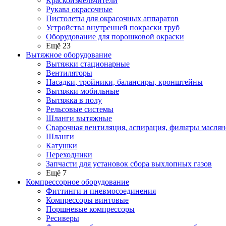
Краскоизмельчители
Рукава окрасочные
Пистолеты для окрасочных аппаратов
Устройства внутренней покраски труб
Оборудование для порошковой окраски
Ещё 23
Вытяжное оборудование
Вытяжки стационарные
Вентиляторы
Насадки, тройники, балансиры, кронштейны
Вытяжки мобильные
Вытяжка в полу
Рельсовые системы
Шланги вытяжные
Сварочная вентиляция, аспирация, фильтры маслян
Шланги
Катушки
Переходники
Запчасти для установок сбора выхлопных газов
Ещё 7
Компрессорное оборудование
Фиттинги и пневмосоединения
Компрессоры винтовые
Поршневые компрессоры
Ресиверы