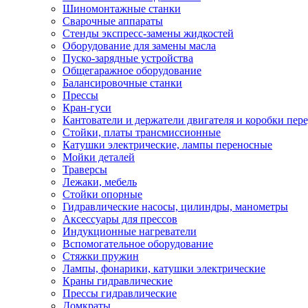
Шиномонтажные станки
Сварочные аппараты
Стенды экспресс-замены жидкостей
Оборудование для замены масла
Пуско-зарядные устройства
Общегаражное оборудование
Балансировочные станки
Прессы
Кран-гуси
Кантователи и держатели двигателя и коробки пере
Стойки, платы трансмиссионные
Катушки электрические, лампы переносные
Мойки деталей
Траверсы
Лежаки, мебель
Стойки опорные
Гидравлические насосы, цилиндры, манометры
Аксессуары для прессов
Индукционные нагреватели
Вспомогательное оборудование
Стяжки пружин
Лампы, фонарики, катушки электрические
Краны гидравлические
Прессы гидравлические
Домкраты