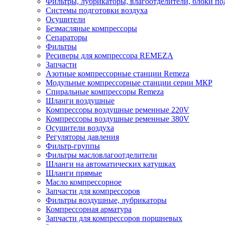
Фильтры, лубрикаторы, влагоотделители, блоки по
Системы подготовки воздуха
Осушители
Безмасляные компрессоры
Сепараторы
Фильтры
Ресиверы для компрессора REMEZA
Запчасти
Азотные компрессорные станции Remeza
Модульные компрессорные станции серии МКР
Спиральные компрессоры Remeza
Шланги воздушные
Компрессоры воздушные ременные 220V
Компрессоры воздушные ременные 380V
Осушители воздуха
Регуляторы давления
Фильтр-группы
Фильтры масловлагоотделители
Шланги на автоматических катушках
Шланги прямые
Масло компрессорное
Запчасти для компрессоров
Фильтры воздушные, лубрикаторы
Компрессорная арматура
Запчасти для компрессоров поршневых