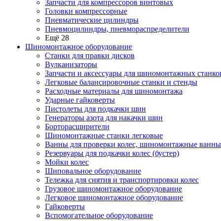
Запчасти для компрессоров винтовых
Головки компрессорные
Пневматические цилиндры
Пневмоцилиндры, пневмораспределители
Ещё 28
Шиномонтажное оборудование
Станки для правки дисков
Вулканизаторы
Запчасти и аксессуары для шиномонтажных станко
Легковые балансировочные станки и стенды
Расходные материалы для шиномонтажа
Ударные гайковерты
Пистолеты для подкачки шин
Генераторы азота для накачки шин
Борторасширители
Шиномонтажные станки легковые
Ванны для проверки колес, шиномонтажные ванны
Резервуары для подкачки колес (бустер)
Мойки колес
Шиповальное оборудование
Тележка для снятия и транспортировки колес
Грузовое шиномонтажное оборудование
Легковое шиномонтажное оборудование
Гайковерты
Вспомогательное оборудование