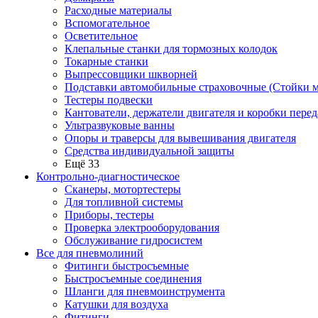
Расходные материалы
Вспомогательное
Осветительное
Клепальные станки для тормозных колодок
Токарные станки
Выпрессовщики шкворней
Подставки автомобильные страховочные (Стойки м
Тестеры подвески
Кантователи, держатели двигателя и коробки перед
Ультразвуковые ванны
Опоры и траверсы для вывешивания двигателя
Средства индивидуальной защиты
Ещё 33
Контрольно-диагностическое
Сканеры, мотортестеры
Для топливной системы
Приборы, тестеры
Проверка электрооборудования
Обслуживание гидросистем
Все для пневмолиний
Фитинги быстросъемные
Быстросъемные соединения
Шланги для пневмоинструмента
Катушки для воздуха
Фитинги