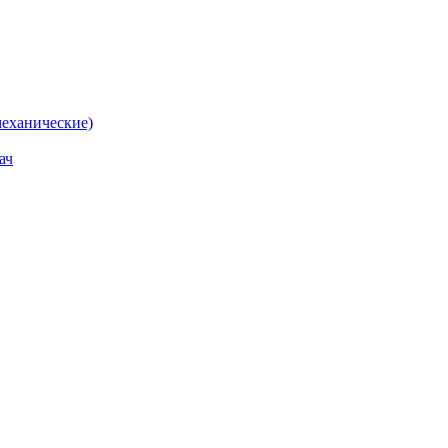
еханические)
ач