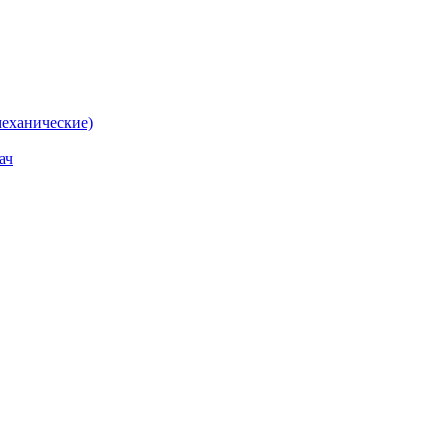
еханические)
ач