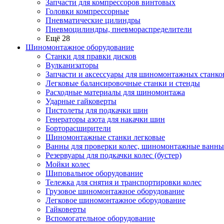
Запчасти для компрессоров винтовых
Головки компрессорные
Пневматические цилиндры
Пневмоцилиндры, пневмораспределители
Ещё 28
Шиномонтажное оборудование
Станки для правки дисков
Вулканизаторы
Запчасти и аксессуары для шиномонтажных станко
Легковые балансировочные станки и стенды
Расходные материалы для шиномонтажа
Ударные гайковерты
Пистолеты для подкачки шин
Генераторы азота для накачки шин
Борторасширители
Шиномонтажные станки легковые
Ванны для проверки колес, шиномонтажные ванны
Резервуары для подкачки колес (бустер)
Мойки колес
Шиповальное оборудование
Тележка для снятия и транспортировки колес
Грузовое шиномонтажное оборудование
Легковое шиномонтажное оборудование
Гайковерты
Вспомогательное оборудование