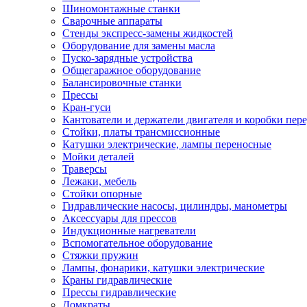
Шиномонтажные станки
Сварочные аппараты
Стенды экспресс-замены жидкостей
Оборудование для замены масла
Пуско-зарядные устройства
Общегаражное оборудование
Балансировочные станки
Прессы
Кран-гуси
Кантователи и держатели двигателя и коробки пере
Стойки, платы трансмиссионные
Катушки электрические, лампы переносные
Мойки деталей
Траверсы
Лежаки, мебель
Стойки опорные
Гидравлические насосы, цилиндры, манометры
Аксессуары для прессов
Индукционные нагреватели
Вспомогательное оборудование
Стяжки пружин
Лампы, фонарики, катушки электрические
Краны гидравлические
Прессы гидравлические
Домкраты