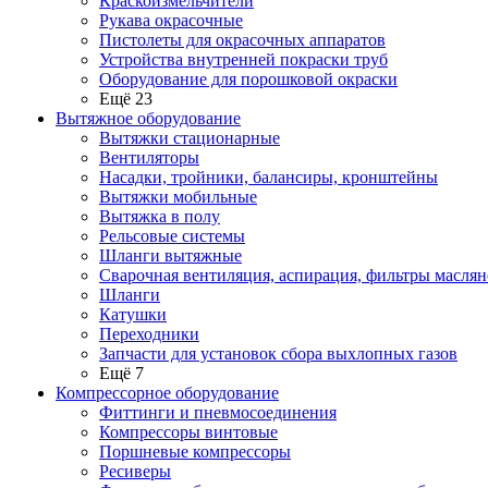
Краскоизмельчители
Рукава окрасочные
Пистолеты для окрасочных аппаратов
Устройства внутренней покраски труб
Оборудование для порошковой окраски
Ещё 23
Вытяжное оборудование
Вытяжки стационарные
Вентиляторы
Насадки, тройники, балансиры, кронштейны
Вытяжки мобильные
Вытяжка в полу
Рельсовые системы
Шланги вытяжные
Сварочная вентиляция, аспирация, фильтры маслян
Шланги
Катушки
Переходники
Запчасти для установок сбора выхлопных газов
Ещё 7
Компрессорное оборудование
Фиттинги и пневмосоединения
Компрессоры винтовые
Поршневые компрессоры
Ресиверы