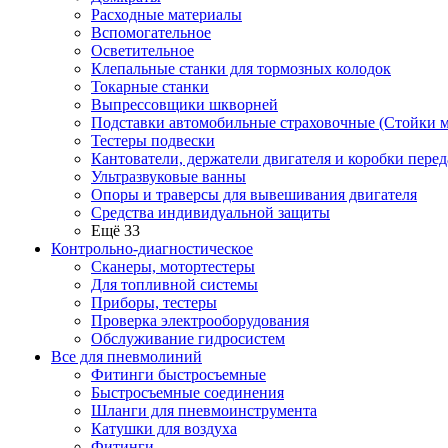
Расходные материалы
Вспомогательное
Осветительное
Клепальные станки для тормозных колодок
Токарные станки
Выпрессовщики шкворней
Подставки автомобильные страховочные (Стойки м
Тестеры подвески
Кантователи, держатели двигателя и коробки перед
Ультразвуковые ванны
Опоры и траверсы для вывешивания двигателя
Средства индивидуальной защиты
Ещё 33
Контрольно-диагностическое
Сканеры, мотортестеры
Для топливной системы
Приборы, тестеры
Проверка электрооборудования
Обслуживание гидросистем
Все для пневмолиний
Фитинги быстросъемные
Быстросъемные соединения
Шланги для пневмоинструмента
Катушки для воздуха
Фитинги