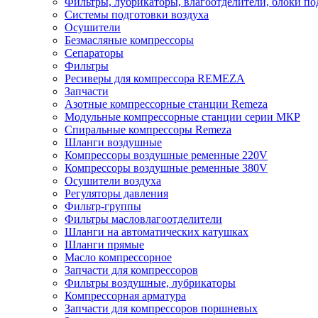
Фильтры, лубрикаторы, влагоотделители, блоки по
Системы подготовки воздуха
Осушители
Безмасляные компрессоры
Сепараторы
Фильтры
Ресиверы для компрессора REMEZA
Запчасти
Азотные компрессорные станции Remeza
Модульные компрессорные станции серии МКР
Спиральные компрессоры Remeza
Шланги воздушные
Компрессоры воздушные ременные 220V
Компрессоры воздушные ременные 380V
Осушители воздуха
Регуляторы давления
Фильтр-группы
Фильтры масловлагоотделители
Шланги на автоматических катушках
Шланги прямые
Масло компрессорное
Запчасти для компрессоров
Фильтры воздушные, лубрикаторы
Компрессорная арматура
Запчасти для компрессоров поршневых