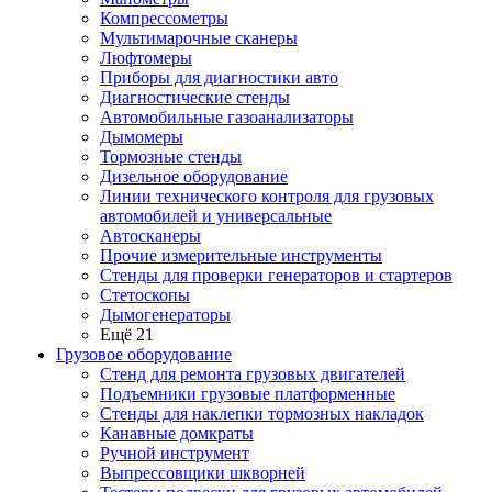
Компрессометры
Мультимарочные сканеры
Люфтомеры
Приборы для диагностики авто
Диагностические стенды
Автомобильные газоанализаторы
Дымомеры
Тормозные стенды
Дизельное оборудование
Линии технического контроля для грузовых
автомобилей и универсальные
Автосканеры
Прочие измерительные инструменты
Стенды для проверки генераторов и стартеров
Стетоскопы
Дымогенераторы
Ещё 21
Грузовое оборудование
Стенд для ремонта грузовых двигателей
Подъемники грузовые платформенные
Стенды для наклепки тормозных накладок
Канавные домкраты
Ручной инструмент
Выпрессовщики шкворней