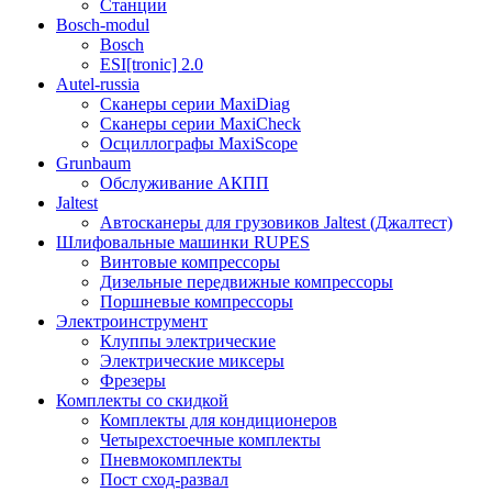
Станции
Bosch-modul
Bosch
ESI[tronic] 2.0
Autel-russia
Сканеры серии MaxiDiag
Сканеры серии MaxiCheck
Осциллографы MaxiScope
Grunbaum
Обслуживание АКПП
Jaltest
Автосканеры для грузовиков Jaltest (Джалтест)
Шлифовальные машинки RUPES
Винтовые компрессоры
Дизельные передвижные компрессоры
Поршневые компрессоры
Электроинструмент
Клуппы электрические
Электрические миксеры
Фрезеры
Комплекты со скидкой
Комплекты для кондиционеров
Четырехстоечные комплекты
Пневмокомплекты
Пост сход-развал