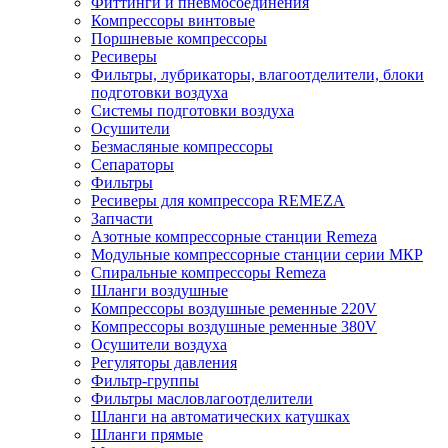
Фиттинги и пневмосоединения
Компрессоры винтовые
Поршневые компрессоры
Ресиверы
Фильтры, лубрикаторы, влагоотделители, блоки
подготовки воздуха
Системы подготовки воздуха
Осушители
Безмасляные компрессоры
Сепараторы
Фильтры
Ресиверы для компрессора REMEZA
Запчасти
Азотные компрессорные станции Remeza
Модульные компрессорные станции серии МКР
Спиральные компрессоры Remeza
Шланги воздушные
Компрессоры воздушные ременные 220V
Компрессоры воздушные ременные 380V
Осушители воздуха
Регуляторы давления
Фильтр-группы
Фильтры масловлагоотделители
Шланги на автоматических катушках
Шланги прямые