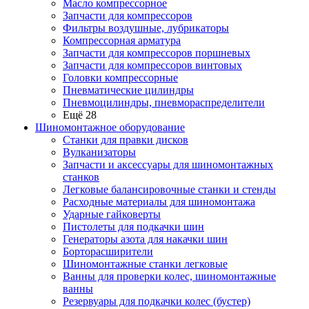
Масло компрессорное
Запчасти для компрессоров
Фильтры воздушные, лубрикаторы
Компрессорная арматура
Запчасти для компрессоров поршневых
Запчасти для компрессоров винтовых
Головки компрессорные
Пневматические цилиндры
Пневмоцилиндры, пневмораспределители
Ещё 28
Шиномонтажное оборудование
Станки для правки дисков
Вулканизаторы
Запчасти и аксессуары для шиномонтажных
станков
Легковые балансировочные станки и стенды
Расходные материалы для шиномонтажа
Ударные гайковерты
Пистолеты для подкачки шин
Генераторы азота для накачки шин
Борторасширители
Шиномонтажные станки легковые
Ванны для проверки колес, шиномонтажные
ванны
Резервуары для подкачки колес (бустер)