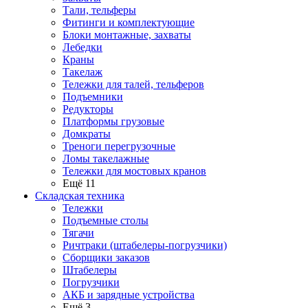
Тали, тельферы
Фитинги и комплектующие
Блоки монтажные, захваты
Лебедки
Краны
Такелаж
Тележки для талей, тельферов
Подъемники
Редукторы
Платформы грузовые
Домкраты
Треноги перегрузочные
Ломы такелажные
Тележки для мостовых кранов
Ещё 11
Складская техника
Тележки
Подъемные столы
Тягачи
Ричтраки (штабелеры-погрузчики)
Сборщики заказов
Штабелеры
Погрузчики
АКБ и зарядные устройства
Ещё 3