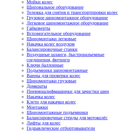
Мойки колес
Шиповальное оборудование
Тележка для снятия и транспортировки колес
Грузовое шиномонтажное оборудование
Легковое шиномонтажное оборудование
Гайковерты
Вспомогательное оборудование
Шиномонтажи легковые
Накачка колес воздухом
Балансировочные станки
Воздушные шланги, быстроразъемные
соединения, фитинги
Ключи баллонные
Подъемники шиномонтажные
Ванны для проверки колес
Шиномонтажи грузовые
Домкраты
Пневмошлифмашинки для зачистки шин
Накачка колес
Клети для накачки колес
Монтажки
Шиномонтажные подъемники
Балансировочные стенды для мотоколёс
Лифты для колес
Гидравлические отбортовыватели