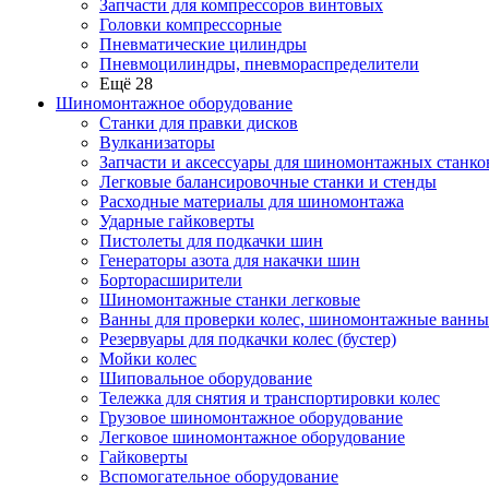
Запчасти для компрессоров винтовых
Головки компрессорные
Пневматические цилиндры
Пневмоцилиндры, пневмораспределители
Ещё 28
Шиномонтажное оборудование
Станки для правки дисков
Вулканизаторы
Запчасти и аксессуары для шиномонтажных станко
Легковые балансировочные станки и стенды
Расходные материалы для шиномонтажа
Ударные гайковерты
Пистолеты для подкачки шин
Генераторы азота для накачки шин
Борторасширители
Шиномонтажные станки легковые
Ванны для проверки колес, шиномонтажные ванны
Резервуары для подкачки колес (бустер)
Мойки колес
Шиповальное оборудование
Тележка для снятия и транспортировки колес
Грузовое шиномонтажное оборудование
Легковое шиномонтажное оборудование
Гайковерты
Вспомогательное оборудование