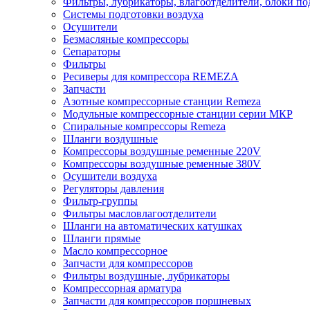
Фильтры, лубрикаторы, влагоотделители, блоки по
Системы подготовки воздуха
Осушители
Безмасляные компрессоры
Сепараторы
Фильтры
Ресиверы для компрессора REMEZA
Запчасти
Азотные компрессорные станции Remeza
Модульные компрессорные станции серии МКР
Спиральные компрессоры Remeza
Шланги воздушные
Компрессоры воздушные ременные 220V
Компрессоры воздушные ременные 380V
Осушители воздуха
Регуляторы давления
Фильтр-группы
Фильтры масловлагоотделители
Шланги на автоматических катушках
Шланги прямые
Масло компрессорное
Запчасти для компрессоров
Фильтры воздушные, лубрикаторы
Компрессорная арматура
Запчасти для компрессоров поршневых