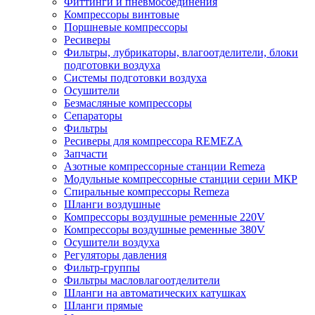
Фиттинги и пневмосоединения
Компрессоры винтовые
Поршневые компрессоры
Ресиверы
Фильтры, лубрикаторы, влагоотделители, блоки
подготовки воздуха
Системы подготовки воздуха
Осушители
Безмасляные компрессоры
Сепараторы
Фильтры
Ресиверы для компрессора REMEZA
Запчасти
Азотные компрессорные станции Remeza
Модульные компрессорные станции серии МКР
Спиральные компрессоры Remeza
Шланги воздушные
Компрессоры воздушные ременные 220V
Компрессоры воздушные ременные 380V
Осушители воздуха
Регуляторы давления
Фильтр-группы
Фильтры масловлагоотделители
Шланги на автоматических катушках
Шланги прямые