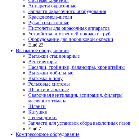
Системы хранения
Аппараты окрасочные
Запчасти окрасочного оборудования
Краскоизмельчители
Рукава окрасочные
Пистолеты для окрасочных аппаратов
Устройства внутренней покраски труб
Оборудование для порошковой окраски
Ещё 23
Вытяжное оборудование
Вытяжки стационарные
Вентиляторы
Насадки, тройники, балансиры, кронштейны
Вытяжки мобильные
Вытяжка в полу
Рельсовые системы
Шланги вытяжные
Сварочная вентиляция, аспирация, фильтры
масляного тумана
Шланги
Катушки
Переходники
Запчасти для установок сбора выхлопных газов
Ещё 7
Компрессорное оборудование