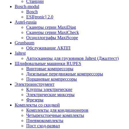
Станции
Bosch-modul
Bosch
ESI[tronic] 2.0
Autel-russia
Сканеры серии MaxiDiag
Сканеры серии MaxiCheck
Осциллографы MaxiScope
Grunbaum
Обслуживание АКПП
Jaltest
Автосканеры для грузовиков Jaltest (Джалтест)
Шлифовальные машинки RUPES
Винтовые компрессоры
Дизельные передвижные компрессоры
Поршневые компрессоры
Электроинструмент
Клуппы электрические
Электрические миксеры
Фрезеры
Комплекты со скидкой
Комплекты для кондиционеров
Четырехстоечные комплекты
Пневмокомплекты
Пост сход-развал