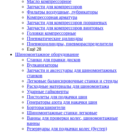
Масло компрессорное
Запчасти для компрессоров
Фильтры воздушные, лубрикаторы
Компрессорная арматура
Запчасти для компрессоров поршневых
Запчасти для компрессоров винтовых
Головки компрессорные
Пневматические цилиндры
Пневмоцилиндры, пневмораспределители
Ещё 28
Шиномонтажное оборудование
Станки для правки дисков
Вулканизаторы
Запчасти и аксессуары для шиномонтажных
станков
Легковые балансировочные станки и стенды
Расходные материалы для шиномонтажа
Ударные гайковерты
Пистолеты для подкачки шин
Генераторы азота для накачки шин
Борторасширители
Шиномонтажные станки легковые
Ванны для проверки колес, шиномонтажные
ванны
Резервуары для подкачки колес (бустер)