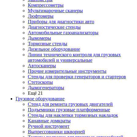
Компрессометры
Мультимарочные сканеры
Люфтомеры
Приборы для диагностики авто
Диагностические стенды
Автомобильные газоанализаторы
Дымомеры
Тормозные стенды
Дизельное оборудование
Линии технического контроля для грузовых
автомобилей и универсальные
Автосканеры
Прочие измерительные инструменты
Стенды для проверки генераторов и стартеров
Стетоскопы
Дымогенераторы
Ещё 21
Грузовое оборудование
Стенд для ремонта грузовых двигателей
Подъемники грузовые платформенные
Стенды для наклепки тормозных накладок
Канавные домкраты
Ручной инструмент
Выпрессовщики шкворней