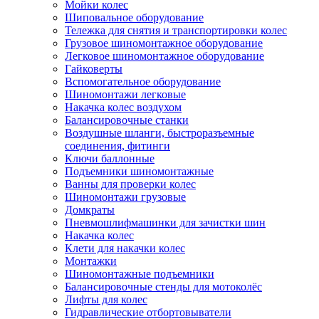
Мойки колес
Шиповальное оборудование
Тележка для снятия и транспортировки колес
Грузовое шиномонтажное оборудование
Легковое шиномонтажное оборудование
Гайковерты
Вспомогательное оборудование
Шиномонтажи легковые
Накачка колес воздухом
Балансировочные станки
Воздушные шланги, быстроразъемные
соединения, фитинги
Ключи баллонные
Подъемники шиномонтажные
Ванны для проверки колес
Шиномонтажи грузовые
Домкраты
Пневмошлифмашинки для зачистки шин
Накачка колес
Клети для накачки колес
Монтажки
Шиномонтажные подъемники
Балансировочные стенды для мотоколёс
Лифты для колес
Гидравлические отбортовыватели