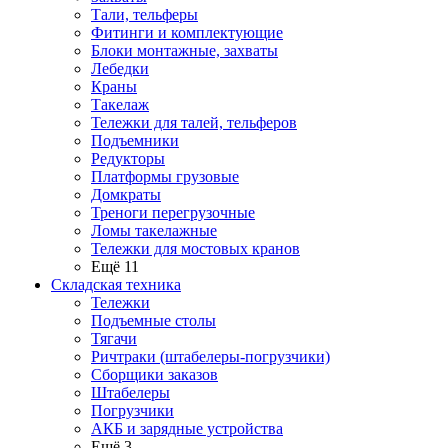
Тали, тельферы
Фитинги и комплектующие
Блоки монтажные, захваты
Лебедки
Краны
Такелаж
Тележки для талей, тельферов
Подъемники
Редукторы
Платформы грузовые
Домкраты
Треноги перегрузочные
Ломы такелажные
Тележки для мостовых кранов
Ещё 11
Складская техника
Тележки
Подъемные столы
Тягачи
Ричтраки (штабелеры-погрузчики)
Сборщики заказов
Штабелеры
Погрузчики
АКБ и зарядные устройства
Ещё 3