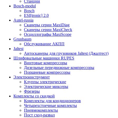
Станции
Bosch-modul
Bosch
ESI[tronic] 2.0
Autel-russia
Сканеры серии MaxiDiag
Сканеры серии MaxiCheck
Осциллографы MaxiScope
Grunbaum
Обслуживание АКПП
Jaltest
Автосканеры для грузовиков Jaltest (Джалтест)
Шлифовальные машинки RUPES
Винтовые компрессоры
Дизельные передвижные компрессоры
Поршневые компрессоры
Электроинструмент
Клуппы электрические
Электрические миксеры
Фрезеры
Комплекты со скидкой
Комплекты для кондиционеров
Четырехстоечные комплекты
Пневмокомплекты
Пост сход-развал