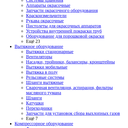
Системы хранения
Аппараты окрасочные
Запчасти окрасочного оборудования
Краскоизмельчители
Рукава окрасочные
Пистолеты для окрасочных аппаратов
Устройства внутренней покраски труб
Оборудование для порошковой окраски
Ещё 23
Вытяжное оборудование
Вытяжки стационарные
Вентиляторы
Насадки, тройники, балансиры, кронштейны
Вытяжки мобильные
Вытяжка в полу
Рельсовые системы
Шланги вытяжные
Сварочная вентиляция, аспирация, фильтры
масляного тумана
Шланги
Катушки
Переходники
Запчасти для установок сбора выхлопных газов
Ещё 7
Компрессорное оборудование