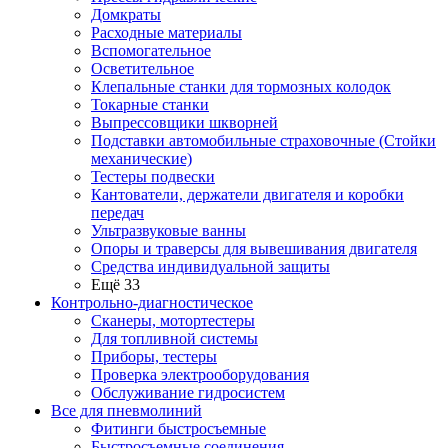
Домкраты
Расходные материалы
Вспомогательное
Осветительное
Клепальные станки для тормозных колодок
Токарные станки
Выпрессовщики шкворней
Подставки автомобильные страховочные (Стойки
механические)
Тестеры подвески
Кантователи, держатели двигателя и коробки
передач
Ультразвуковые ванны
Опоры и траверсы для вывешивания двигателя
Средства индивидуальной защиты
Ещё 33
Контрольно-диагностическое
Сканеры, мотортестеры
Для топливной системы
Приборы, тестеры
Проверка электрооборудования
Обслуживание гидросистем
Все для пневмолиний
Фитинги быстросъемные
Быстросъемные соединения