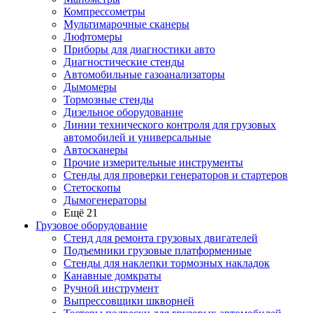
Компрессометры
Мультимарочные сканеры
Люфтомеры
Приборы для диагностики авто
Диагностические стенды
Автомобильные газоанализаторы
Дымомеры
Тормозные стенды
Дизельное оборудование
Линии технического контроля для грузовых
автомобилей и универсальные
Автосканеры
Прочие измерительные инструменты
Стенды для проверки генераторов и стартеров
Стетоскопы
Дымогенераторы
Ещё 21
Грузовое оборудование
Стенд для ремонта грузовых двигателей
Подъемники грузовые платформенные
Стенды для наклепки тормозных накладок
Канавные домкраты
Ручной инструмент
Выпрессовщики шкворней