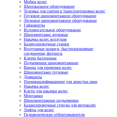
Мойки колес
Шиповальное оборудование
Тележка для снятия и транспортировки колес
Грузовое шиномонтажное оборудование
Легковое шиномонтажное оборудование
Гайковерты
Вспомогательное оборудование
Шиномонтажи легковые
Накачка колес воздухом
Балансировочные станки
Воздушные шланги, быстроразъемные
соединения, фитинги
Ключи баллонные
Подъемники шиномонтажные
Ванны для проверки колес
Шиномонтажи грузовые
Домкраты
Пневмошлифмашинки для зачистки шин
Накачка колес
Клети для накачки колес
Монтажки
Шиномонтажные подъемники
Балансировочные стенды для мотоколёс
Лифты для колес
Гидравлические отбортовыватели