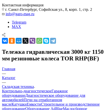
Контактная информация
г. Санкт-Петербург, Софийская ул., 8, корп. 1, стр. 2
info@garo-mag.ru
Telegram
MAX
Тележка гидравлическая 3000 кг 1150
мм резиновые колеса TOR RHP(BF)
Главная
—
Каталог
—
Складская техника
Контрольно-диагностическое
Гаражное
оборудование
Диагностическое оборудование для
автомобилей
Печи на отработанном
масле
Катушки
Емкости
Строительное и производственное
оборудование
Оборудование AdBlue
Маслосборное