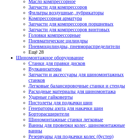
Масло компрессорное
Запчасти для компрессоров
Фильтры воздушные, лубрикаторы
Компрессорная арматура
Запчасти для компрессоров поршневых
Запчасти для компрессоров винтовых
Головки компрессорные
Пневматические цилиндры
Пневмоцилиндры, пневмораспределители
Ещё 28
Шиномонтажное оборудование
Станки для правки дисков
Вулканизаторы
Запчасти и аксессуары для шиномонтажных
станков
Легковые балансировочные станки и стенды
Расходные материалы для шиномонтажа
Ударные гайковерты
Пистолеты для подкачки шин
Генераторы азота для накачки шин
Борторасширители
Шиномонтажные станки легковые
Ванны для проверки колес, шиномонтажные
ванны
Резервуары для подкачки колес (бустер)