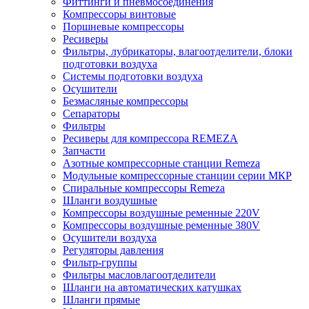
Фиттинги и пневмосоединения
Компрессоры винтовые
Поршневые компрессоры
Ресиверы
Фильтры, лубрикаторы, влагоотделители, блоки
подготовки воздуха
Системы подготовки воздуха
Осушители
Безмасляные компрессоры
Сепараторы
Фильтры
Ресиверы для компрессора REMEZA
Запчасти
Азотные компрессорные станции Remeza
Модульные компрессорные станции серии МКР
Спиральные компрессоры Remeza
Шланги воздушные
Компрессоры воздушные ременные 220V
Компрессоры воздушные ременные 380V
Осушители воздуха
Регуляторы давления
Фильтр-группы
Фильтры масловлагоотделители
Шланги на автоматических катушках
Шланги прямые