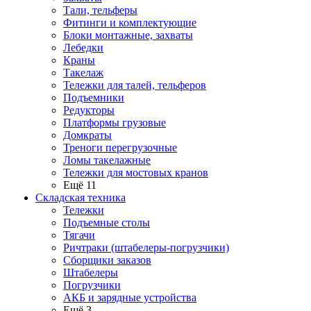
Тали, тельферы
Фитинги и комплектующие
Блоки монтажные, захваты
Лебедки
Краны
Такелаж
Тележки для талей, тельферов
Подъемники
Редукторы
Платформы грузовые
Домкраты
Треноги перегрузочные
Ломы такелажные
Тележки для мостовых кранов
Ещё 11
Складская техника
Тележки
Подъемные столы
Тягачи
Ричтраки (штабелеры-погрузчики)
Сборщики заказов
Штабелеры
Погрузчики
АКБ и зарядные устройства
Ещё 3