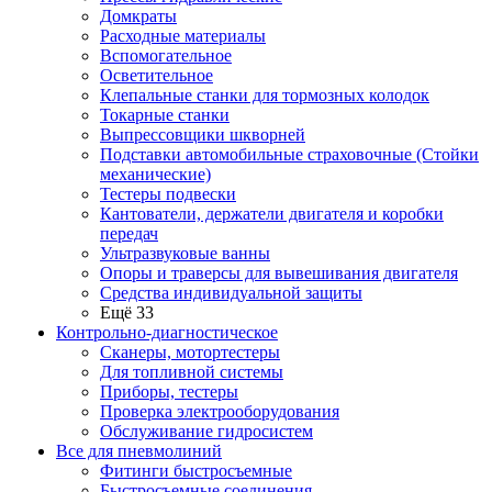
Домкраты
Расходные материалы
Вспомогательное
Осветительное
Клепальные станки для тормозных колодок
Токарные станки
Выпрессовщики шкворней
Подставки автомобильные страховочные (Стойки
механические)
Тестеры подвески
Кантователи, держатели двигателя и коробки
передач
Ультразвуковые ванны
Опоры и траверсы для вывешивания двигателя
Средства индивидуальной защиты
Ещё 33
Контрольно-диагностическое
Сканеры, мотортестеры
Для топливной системы
Приборы, тестеры
Проверка электрооборудования
Обслуживание гидросистем
Все для пневмолиний
Фитинги быстросъемные
Быстросъемные соединения