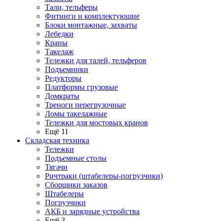
Тали, тельферы
Фитинги и комплектующие
Блоки монтажные, захваты
Лебедки
Краны
Такелаж
Тележки для талей, тельферов
Подъемники
Редукторы
Платформы грузовые
Домкраты
Треноги перегрузочные
Ломы такелажные
Тележки для мостовых кранов
Ещё 11
Складская техника
Тележки
Подъемные столы
Тягачи
Ричтраки (штабелеры-погрузчики)
Сборщики заказов
Штабелеры
Погрузчики
АКБ и зарядные устройства
Ещё 3