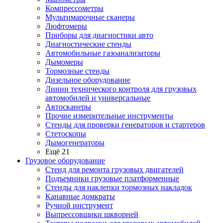
Компрессометры
Мультимарочные сканеры
Люфтомеры
Приборы для диагностики авто
Диагностические стенды
Автомобильные газоанализаторы
Дымомеры
Тормозные стенды
Дизельное оборудование
Линии технического контроля для грузовых
автомобилей и универсальные
Автосканеры
Прочие измерительные инструменты
Стенды для проверки генераторов и стартеров
Стетоскопы
Дымогенераторы
Ещё 21
Грузовое оборудование
Стенд для ремонта грузовых двигателей
Подъемники грузовые платформенные
Стенды для наклепки тормозных накладок
Канавные домкраты
Ручной инструмент
Выпрессовщики шкворней