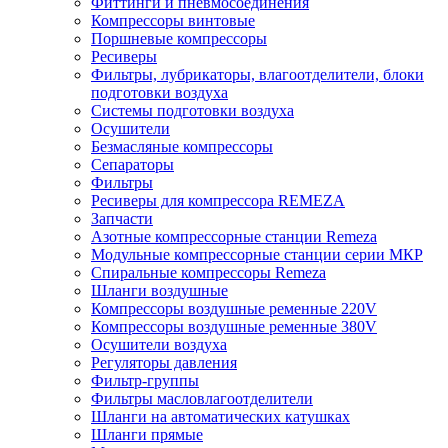
Фиттинги и пневмосоединения
Компрессоры винтовые
Поршневые компрессоры
Ресиверы
Фильтры, лубрикаторы, влагоотделители, блоки
подготовки воздуха
Системы подготовки воздуха
Осушители
Безмасляные компрессоры
Сепараторы
Фильтры
Ресиверы для компрессора REMEZA
Запчасти
Азотные компрессорные станции Remeza
Модульные компрессорные станции серии МКР
Спиральные компрессоры Remeza
Шланги воздушные
Компрессоры воздушные ременные 220V
Компрессоры воздушные ременные 380V
Осушители воздуха
Регуляторы давления
Фильтр-группы
Фильтры масловлагоотделители
Шланги на автоматических катушках
Шланги прямые