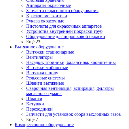
Системы хранения
Аппараты окрасочные
Запчасти окрасочного оборудования
Краскоизмельчители
Рукава окрасочные
Пистолеты для окрасочных аппаратов
Устройства внутренней покраски труб
Оборудование для порошковой окраски
Ещё 23
Вытяжное оборудование
Вытяжки стационарные
Вентиляторы
Насадки, тройники, балансиры, кронштейны
Вытяжки мобильные
Вытяжка в полу
Рельсовые системы
Шланги вытяжные
Сварочная вентиляция, аспирация, фильтры
масляного тумана
Шланги
Катушки
Переходники
Запчасти для установок сбора выхлопных газов
Ещё 7
Компрессорное оборудование