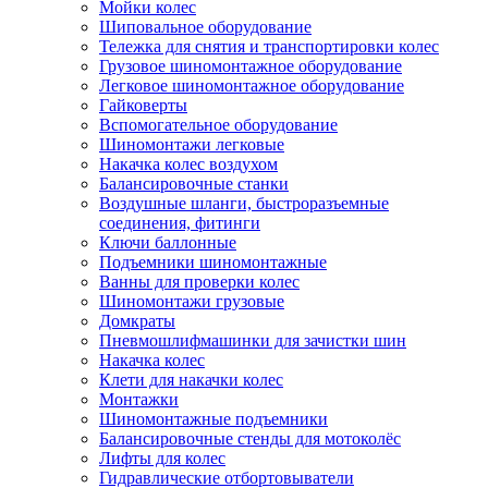
Мойки колес
Шиповальное оборудование
Тележка для снятия и транспортировки колес
Грузовое шиномонтажное оборудование
Легковое шиномонтажное оборудование
Гайковерты
Вспомогательное оборудование
Шиномонтажи легковые
Накачка колес воздухом
Балансировочные станки
Воздушные шланги, быстроразъемные
соединения, фитинги
Ключи баллонные
Подъемники шиномонтажные
Ванны для проверки колес
Шиномонтажи грузовые
Домкраты
Пневмошлифмашинки для зачистки шин
Накачка колес
Клети для накачки колес
Монтажки
Шиномонтажные подъемники
Балансировочные стенды для мотоколёс
Лифты для колес
Гидравлические отбортовыватели