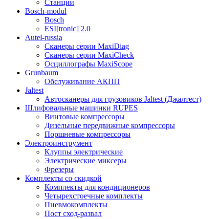
Станции
Bosch-modul
Bosch
ESI[tronic] 2.0
Autel-russia
Сканеры серии MaxiDiag
Сканеры серии MaxiCheck
Осциллографы MaxiScope
Grunbaum
Обслуживание АКПП
Jaltest
Автосканеры для грузовиков Jaltest (Джалтест)
Шлифовальные машинки RUPES
Винтовые компрессоры
Дизельные передвижные компрессоры
Поршневые компрессоры
Электроинструмент
Клуппы электрические
Электрические миксеры
Фрезеры
Комплекты со скидкой
Комплекты для кондиционеров
Четырехстоечные комплекты
Пневмокомплекты
Пост сход-развал