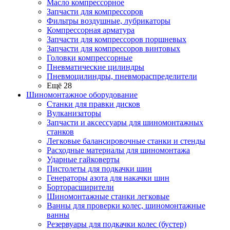
Масло компрессорное
Запчасти для компрессоров
Фильтры воздушные, лубрикаторы
Компрессорная арматура
Запчасти для компрессоров поршневых
Запчасти для компрессоров винтовых
Головки компрессорные
Пневматические цилиндры
Пневмоцилиндры, пневмораспределители
Ещё 28
Шиномонтажное оборудование
Станки для правки дисков
Вулканизаторы
Запчасти и аксессуары для шиномонтажных
станков
Легковые балансировочные станки и стенды
Расходные материалы для шиномонтажа
Ударные гайковерты
Пистолеты для подкачки шин
Генераторы азота для накачки шин
Борторасширители
Шиномонтажные станки легковые
Ванны для проверки колес, шиномонтажные
ванны
Резервуары для подкачки колес (бустер)