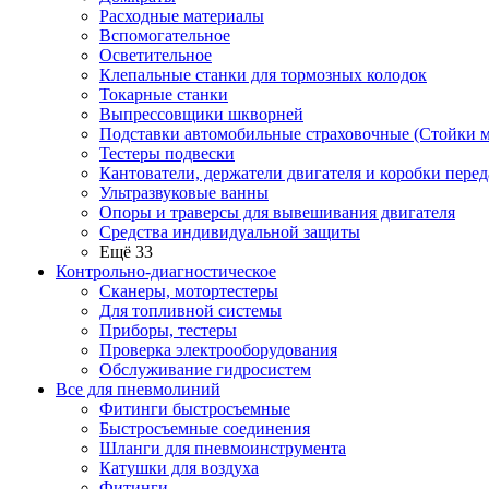
Расходные материалы
Вспомогательное
Осветительное
Клепальные станки для тормозных колодок
Токарные станки
Выпрессовщики шкворней
Подставки автомобильные страховочные (Стойки м
Тестеры подвески
Кантователи, держатели двигателя и коробки перед
Ультразвуковые ванны
Опоры и траверсы для вывешивания двигателя
Средства индивидуальной защиты
Ещё 33
Контрольно-диагностическое
Сканеры, мотортестеры
Для топливной системы
Приборы, тестеры
Проверка электрооборудования
Обслуживание гидросистем
Все для пневмолиний
Фитинги быстросъемные
Быстросъемные соединения
Шланги для пневмоинструмента
Катушки для воздуха
Фитинги