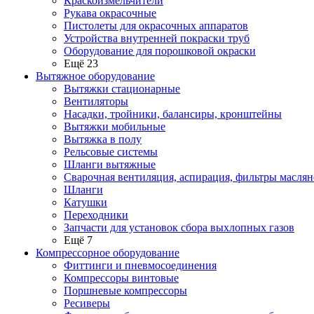
Краскоизмельчители
Рукава окрасочные
Пистолеты для окрасочных аппаратов
Устройства внутренней покраски труб
Оборудование для порошковой окраски
Ещё 23
Вытяжное оборудование
Вытяжки стационарные
Вентиляторы
Насадки, тройники, балансиры, кронштейны
Вытяжки мобильные
Вытяжка в полу
Рельсовые системы
Шланги вытяжные
Сварочная вентиляция, аспирация, фильтры маслян
Шланги
Катушки
Переходники
Запчасти для установок сбора выхлопных газов
Ещё 7
Компрессорное оборудование
Фиттинги и пневмосоединения
Компрессоры винтовые
Поршневые компрессоры
Ресиверы