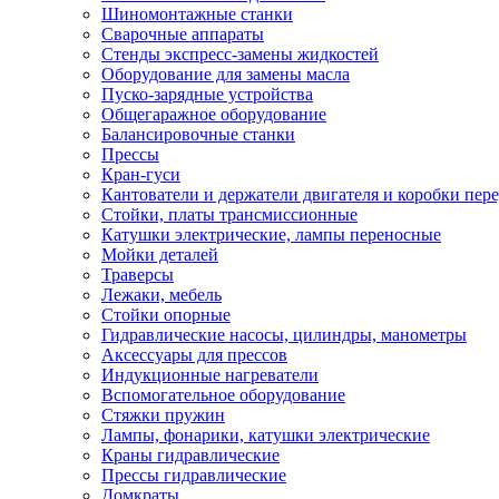
Шиномонтажные станки
Сварочные аппараты
Стенды экспресс-замены жидкостей
Оборудование для замены масла
Пуско-зарядные устройства
Общегаражное оборудование
Балансировочные станки
Прессы
Кран-гуси
Кантователи и держатели двигателя и коробки пере
Стойки, платы трансмиссионные
Катушки электрические, лампы переносные
Мойки деталей
Траверсы
Лежаки, мебель
Стойки опорные
Гидравлические насосы, цилиндры, манометры
Аксессуары для прессов
Индукционные нагреватели
Вспомогательное оборудование
Стяжки пружин
Лампы, фонарики, катушки электрические
Краны гидравлические
Прессы гидравлические
Домкраты