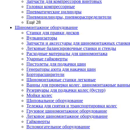
Запчасти для компрессоров винтовых
Головки компрессорные
Пневматические цилиндры
Пневмоцилиндры, пневмораспределители
Ещё 28
Шиномонтажное оборудование
Станки для правки дисков
Вулканизаторы
Запчасти и аксессуары для шиномонтажных станко
Легковые балансировочные станки и стенды
Расходные материалы для шиномонтажа
Ударные гайковерты
Пистолеты для подкачки шин
Генераторы азота для накачки шин
Борторасширители
Шиномонтажные станки легковые
Ванны для проверки колес, шиномонтажные ванны
Резервуары для подкачки колес (бустер)
Мойки колес
Шиповальное оборудование
Тележка для снятия и транспортировки колес
Грузовое шиномонтажное оборудование
Легковое шиномонтажное оборудование
Гайковерты
Вспомогательное оборудование