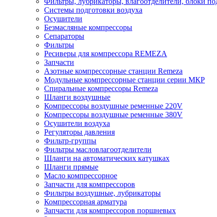
Фильтры, лубрикаторы, влагоотделители, блоки по
Системы подготовки воздуха
Осушители
Безмасляные компрессоры
Сепараторы
Фильтры
Ресиверы для компрессора REMEZA
Запчасти
Азотные компрессорные станции Remeza
Модульные компрессорные станции серии МКР
Спиральные компрессоры Remeza
Шланги воздушные
Компрессоры воздушные ременные 220V
Компрессоры воздушные ременные 380V
Осушители воздуха
Регуляторы давления
Фильтр-группы
Фильтры масловлагоотделители
Шланги на автоматических катушках
Шланги прямые
Масло компрессорное
Запчасти для компрессоров
Фильтры воздушные, лубрикаторы
Компрессорная арматура
Запчасти для компрессоров поршневых