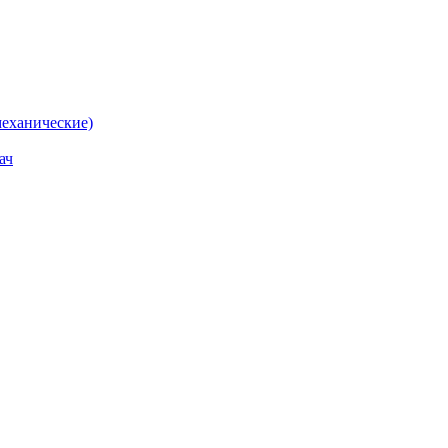
еханические)
ач