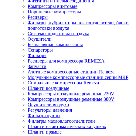
Фиттинги и пневмосоединения
Компрессоры винтовые
Поршневые компрессоры
Ресиверы
Фильтры, лубрикаторы, влагоотделители, блоки
подготовки воздуха
Системы подготовки воздуха
Осушители
Безмасляные компрессоры
Сепараторы
Фильтры
Ресиверы для компрессора REMEZA
Запчасти
Азотные компрессорные станции Remeza
Модульные компрессорные станции серии МКР
Спиральные компрессоры Remeza
Шланги воздушные
Компрессоры воздушные ременные 220V
Компрессоры воздушные ременные 380V
Осушители воздуха
Регуляторы давления
Фильтр-группы
Фильтры масловлагоотделители
Шланги на автоматических катушках
Шланги прямые