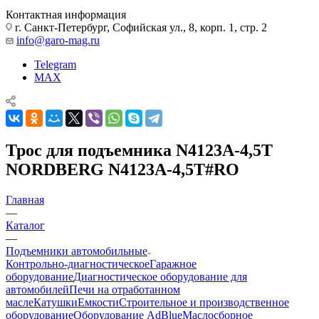
Контактная информация
г. Санкт-Петербург, Софийская ул., 8, корп. 1, стр. 2
info@garo-mag.ru
Telegram
MAX
Трос для подъемника N4123A-4,5T
NORDBERG N4123A-4,5T#RO
Главная
—
Каталог
—
Подъемники автомобильные
Контрольно-диагностическое
Гаражное
оборудование
Диагностическое оборудование для
автомобилей
Печи на отработанном
масле
Катушки
Емкости
Строительное и производственное
оборудование
Оборудование AdBlue
Маслосборное