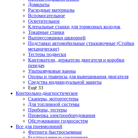
Домкраты
Расходные материалы
Вспомогательное
Осветительное
Клепальные станки для тормозных колодок
Токарные станки
Выпрессовщики шкворней
Подставки автомобильные страховочные (Стойки
механические)
Тестеры подвески
Кантователи, держатели двигателя и коробки
передач
Ультразвуковые ванны
Опоры и траверсы для вывешивания двигателя
Средства индивидуальной защиты
Ещё 33
Контрольно-диагностическое
Сканеры, мотортестеры
Для топливной системы
Приборы, тестеры
Проверка электрооборудования
Обслуживание гидросистем
Все для пневмолиний
Фитинги быстросъемные
Быстросъемные соединения