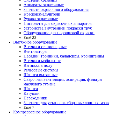
Системы хранения
Аппараты окрасочные
Запчасти окрасочного оборудования
Краскоизмельчители
Рукава окрасочные
Пистолеты для окрасочных аппаратов
Устройства внутренней покраски труб
Оборудование для порошковой окраски
Ещё 23
Вытяжное оборудование
Вытяжки стационарные
Вентиляторы
Насадки, тройники, балансиры, кронштейны
Вытяжки мобильные
Вытяжка в полу
Рельсовые системы
Шланги вытяжные
Сварочная вентиляция, аспирация, фильтры
масляного тумана
Шланги
Катушки
Переходники
Запчасти для установок сбора выхлопных газов
Ещё 7
Компрессорное оборудование