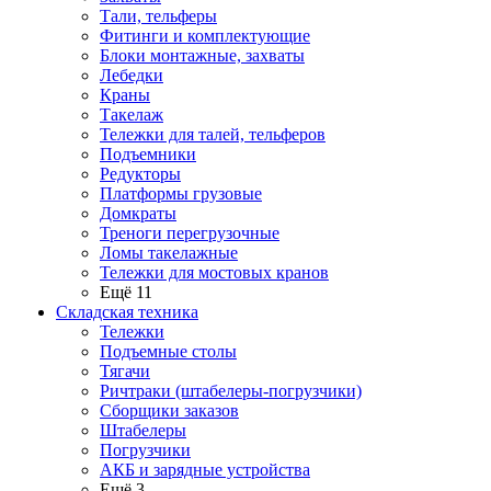
Тали, тельферы
Фитинги и комплектующие
Блоки монтажные, захваты
Лебедки
Краны
Такелаж
Тележки для талей, тельферов
Подъемники
Редукторы
Платформы грузовые
Домкраты
Треноги перегрузочные
Ломы такелажные
Тележки для мостовых кранов
Ещё 11
Складская техника
Тележки
Подъемные столы
Тягачи
Ричтраки (штабелеры-погрузчики)
Сборщики заказов
Штабелеры
Погрузчики
АКБ и зарядные устройства
Ещё 3