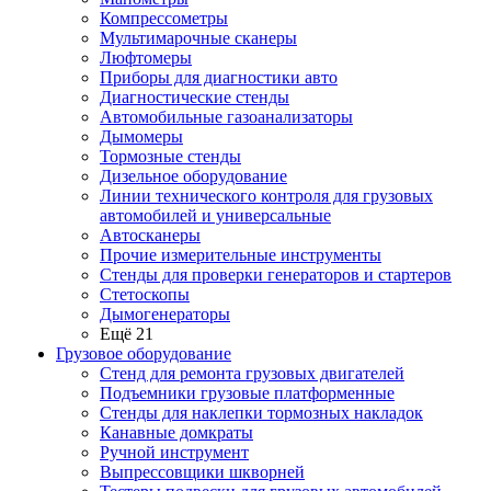
Компрессометры
Мультимарочные сканеры
Люфтомеры
Приборы для диагностики авто
Диагностические стенды
Автомобильные газоанализаторы
Дымомеры
Тормозные стенды
Дизельное оборудование
Линии технического контроля для грузовых
автомобилей и универсальные
Автосканеры
Прочие измерительные инструменты
Стенды для проверки генераторов и стартеров
Стетоскопы
Дымогенераторы
Ещё 21
Грузовое оборудование
Стенд для ремонта грузовых двигателей
Подъемники грузовые платформенные
Стенды для наклепки тормозных накладок
Канавные домкраты
Ручной инструмент
Выпрессовщики шкворней