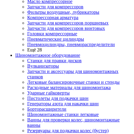
Масло компрессорное
Запчасти для компрессоров
Фильтры воздушные, лубрикаторы
Компрессорная арматура
Запчасти для компрессоров поршневых
Запчасти для компрессоров винтовых
Головки компрессорные
Пневматические цилиндры
Пневмоцилиндры, пневмораспределители
Ещё 28
Шиномонтажное оборудование
Станки для правки дисков
Вулканизаторы
Запчасти и аксессуары для шиномонтажных
станков
Легковые балансировочные станки и стенды
Расходные материалы для шиномонтажа
Ударные гайковерты
Пистолеты для подкачки шин
Генераторы азота для накачки шин
Борторасширители
Шиномонтажные станки легковые
Ванны для проверки колес, шиномонтажные
ванны
Резервуары для подкачки колес (бустер)