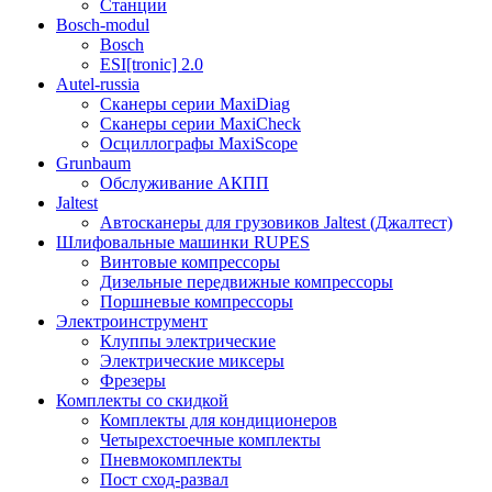
Станции
Bosch-modul
Bosch
ESI[tronic] 2.0
Autel-russia
Сканеры серии MaxiDiag
Сканеры серии MaxiCheck
Осциллографы MaxiScope
Grunbaum
Обслуживание АКПП
Jaltest
Автосканеры для грузовиков Jaltest (Джалтест)
Шлифовальные машинки RUPES
Винтовые компрессоры
Дизельные передвижные компрессоры
Поршневые компрессоры
Электроинструмент
Клуппы электрические
Электрические миксеры
Фрезеры
Комплекты со скидкой
Комплекты для кондиционеров
Четырехстоечные комплекты
Пневмокомплекты
Пост сход-развал