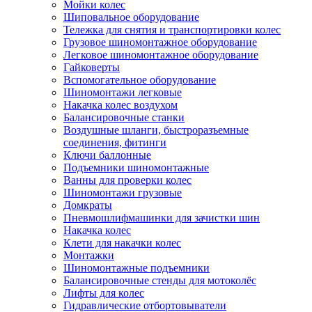
Мойки колес
Шиповальное оборудование
Тележка для снятия и транспортировки колес
Грузовое шиномонтажное оборудование
Легковое шиномонтажное оборудование
Гайковерты
Вспомогательное оборудование
Шиномонтажи легковые
Накачка колес воздухом
Балансировочные станки
Воздушные шланги, быстроразъемные
соединения, фитинги
Ключи баллонные
Подъемники шиномонтажные
Ванны для проверки колес
Шиномонтажи грузовые
Домкраты
Пневмошлифмашинки для зачистки шин
Накачка колес
Клети для накачки колес
Монтажки
Шиномонтажные подъемники
Балансировочные стенды для мотоколёс
Лифты для колес
Гидравлические отбортовыватели