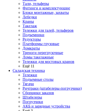
Тали, тельферы
Фитинги и комплектующие
Блоки монтажные, захваты
Лебедки
Краны
Такелаж
Тележки для талей, тельферов
Подъемники
Редукторы
Платформы грузовые
Домкраты
Треноги перегрузочные
Ломы такелажные
Тележки для мостовых кранов
Ещё 11
Складская техника
Тележки
Подъемные столы
Тягачи
Ричтраки (штабелеры-погрузчики)
Сборщики заказов
Штабелеры
Погрузчики
АКБ и зарядные устройства
Ещё 3