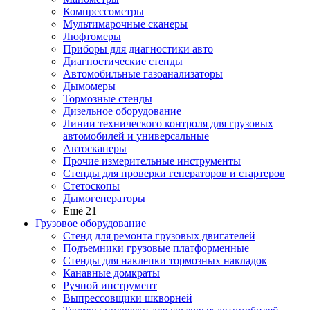
Компрессометры
Мультимарочные сканеры
Люфтомеры
Приборы для диагностики авто
Диагностические стенды
Автомобильные газоанализаторы
Дымомеры
Тормозные стенды
Дизельное оборудование
Линии технического контроля для грузовых
автомобилей и универсальные
Автосканеры
Прочие измерительные инструменты
Стенды для проверки генераторов и стартеров
Стетоскопы
Дымогенераторы
Ещё 21
Грузовое оборудование
Стенд для ремонта грузовых двигателей
Подъемники грузовые платформенные
Стенды для наклепки тормозных накладок
Канавные домкраты
Ручной инструмент
Выпрессовщики шкворней