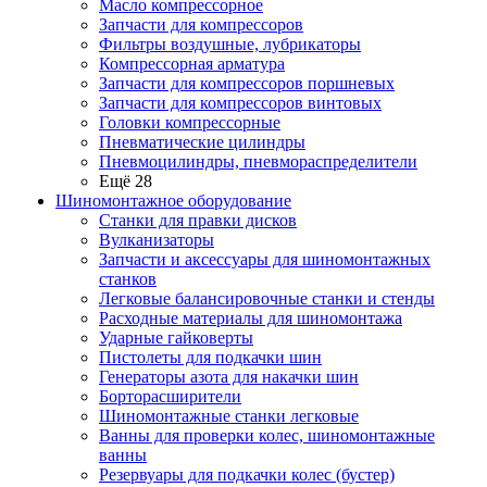
Масло компрессорное
Запчасти для компрессоров
Фильтры воздушные, лубрикаторы
Компрессорная арматура
Запчасти для компрессоров поршневых
Запчасти для компрессоров винтовых
Головки компрессорные
Пневматические цилиндры
Пневмоцилиндры, пневмораспределители
Ещё 28
Шиномонтажное оборудование
Станки для правки дисков
Вулканизаторы
Запчасти и аксессуары для шиномонтажных
станков
Легковые балансировочные станки и стенды
Расходные материалы для шиномонтажа
Ударные гайковерты
Пистолеты для подкачки шин
Генераторы азота для накачки шин
Борторасширители
Шиномонтажные станки легковые
Ванны для проверки колес, шиномонтажные
ванны
Резервуары для подкачки колес (бустер)