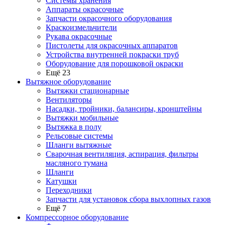
Системы хранения
Аппараты окрасочные
Запчасти окрасочного оборудования
Краскоизмельчители
Рукава окрасочные
Пистолеты для окрасочных аппаратов
Устройства внутренней покраски труб
Оборудование для порошковой окраски
Ещё 23
Вытяжное оборудование
Вытяжки стационарные
Вентиляторы
Насадки, тройники, балансиры, кронштейны
Вытяжки мобильные
Вытяжка в полу
Рельсовые системы
Шланги вытяжные
Сварочная вентиляция, аспирация, фильтры
масляного тумана
Шланги
Катушки
Переходники
Запчасти для установок сбора выхлопных газов
Ещё 7
Компрессорное оборудование