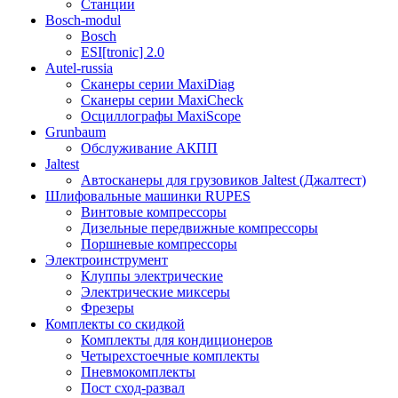
Станции
Bosch-modul
Bosch
ESI[tronic] 2.0
Autel-russia
Сканеры серии MaxiDiag
Сканеры серии MaxiCheck
Осциллографы MaxiScope
Grunbaum
Обслуживание АКПП
Jaltest
Автосканеры для грузовиков Jaltest (Джалтест)
Шлифовальные машинки RUPES
Винтовые компрессоры
Дизельные передвижные компрессоры
Поршневые компрессоры
Электроинструмент
Клуппы электрические
Электрические миксеры
Фрезеры
Комплекты со скидкой
Комплекты для кондиционеров
Четырехстоечные комплекты
Пневмокомплекты
Пост сход-развал