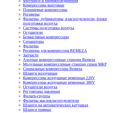
Фиттинги и пневмосоединения
Компрессоры винтовые
Поршневые компрессоры
Ресиверы
Фильтры, лубрикаторы, влагоотделители, блоки
подготовки воздуха
Системы подготовки воздуха
Осушители
Безмасляные компрессоры
Сепараторы
Фильтры
Ресиверы для компрессора REMEZA
Запчасти
Азотные компрессорные станции Remeza
Модульные компрессорные станции серии МКР
Спиральные компрессоры Remeza
Шланги воздушные
Компрессоры воздушные ременные 220V
Компрессоры воздушные ременные 380V
Осушители воздуха
Регуляторы давления
Фильтр-группы
Фильтры масловлагоотделители
Шланги на автоматических катушках
Шланги прямые