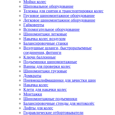
Мойки колес
Шиповальное оборудование
Тележка для снятия и транспортировки колес
Грузовое шиномонтажное оборудование
Легковое шиномонтажное оборудование
Гайковерты
Вспомогательное оборудование
Шиномонтажи легковые
Накачка колес воздухом
Балансировочные станки
Воздушные шланги, быстроразъемные
соединения, фитинги
Ключи баллонные
Подъемники шиномонтажные
Ванны для проверки колес
Шиномонтажи грузовые
Домкраты
Пневмошлифмашинки для зачистки шин
Накачка колес
Клети для накачки колес
Монтажки
Шиномонтажные подъемники
Балансировочные стенды для мотоколёс
Лифты для колес
Гидравлические отбортовыватели