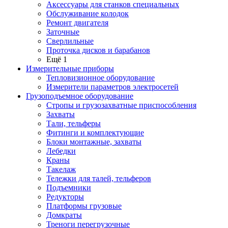
Аксессуары для станков специальных
Обслуживание колодок
Ремонт двигателя
Заточные
Сверлильные
Проточка дисков и барабанов
Ещё 1
Измерительные приборы
Тепловизионное оборудование
Измерители параметров электросетей
Грузоподъемное оборудование
Стропы и грузозахватные приспособления
Захваты
Тали, тельферы
Фитинги и комплектующие
Блоки монтажные, захваты
Лебедки
Краны
Такелаж
Тележки для талей, тельферов
Подъемники
Редукторы
Платформы грузовые
Домкраты
Треноги перегрузочные