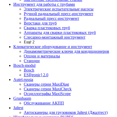
Инструмент для работы с трубами
Электрические испытательные насосы
Ручной радиальный пресс-инструмент
Радиальный пресс-инструмент
Верстаки для труб
Сварка пластиковых труб
Аппараты для сварки пластиковых труб
Слесарно-монтажный инструмент
Ещё 2
Климатическое оборудование и инструмент
Динамометрические ключи для кондиционеров
Опции и материалы
Станции
Bosch-modul
Bosch
ESI[tronic] 2.0
Autel-russia
Сканеры серии MaxiDiag
Сканеры серии MaxiCheck
Осциллографы MaxiScope
Grunbaum
Обслуживание АКПП
Jaltest
Автосканеры для грузовиков Jaltest (Джалтест)