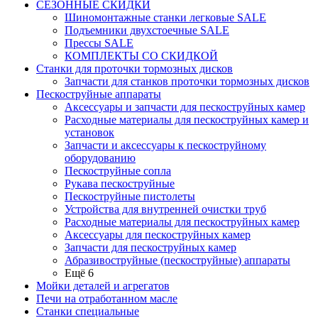
СЕЗОННЫЕ СКИДКИ
Шиномонтажные станки легковые SALE
Подъемники двухстоечные SALE
Прессы SALE
КОМПЛЕКТЫ СО СКИДКОЙ
Станки для проточки тормозных дисков
Запчасти для станков проточки тормозных дисков
Пескоструйные аппараты
Аксессуары и запчасти для пескоструйных камер
Расходные материалы для пескоструйных камер и
установок
Запчасти и аксессуары к пескоструйному
оборудованию
Пескоструйные сопла
Рукава пескоструйные
Пескоструйные пистолеты
Устройства для внутренней очистки труб
Расходные материалы для пескоструйных камер
Аксессуары для пескоструйных камер
Запчасти для пескоструйных камер
Абразивоструйные (пескоструйные) аппараты
Ещё 6
Мойки деталей и агрегатов
Печи на отработанном масле
Станки специальные