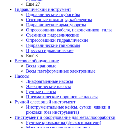
Ещё 27
Гидравлический инструмент
Гидравлические трубогибы
Секторные ножницы, кабелерезы
Гидравлические арматурорезы
Опрессовщики кабеля, наконечников, гильз
Съемники гидравлические
Опрессовщики гидравлические
Гидравлические гайколомы
Прессы гидравлические
Ещё 3
Весовое оборудование
Весы крановые
Весы платформенные электронные
Насосы
Диафрагменные насосы
Электрические насосы
Ручные насосы
Пневматические поршневые насосы
Ручной слесарный инструмент
Инструментальные кейсы, сумки, ящики и
рюкзаки (без инструмента)
Инструмент и оборудование для металлообработки
Ручные кромкорезы (фаскосниматели)
Магнитные сверлильные станки