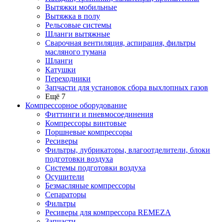
Вытяжки мобильные
Вытяжка в полу
Рельсовые системы
Шланги вытяжные
Сварочная вентиляция, аспирация, фильтры
масляного тумана
Шланги
Катушки
Переходники
Запчасти для установок сбора выхлопных газов
Ещё 7
Компрессорное оборудование
Фиттинги и пневмосоединения
Компрессоры винтовые
Поршневые компрессоры
Ресиверы
Фильтры, лубрикаторы, влагоотделители, блоки
подготовки воздуха
Системы подготовки воздуха
Осушители
Безмасляные компрессоры
Сепараторы
Фильтры
Ресиверы для компрессора REMEZA
Запчасти