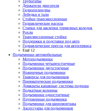
Трубогибы
Держатели двигателя
Гидроцилиндры
Лебедки и тали
Стойки трансмиссионные
Гидравлические насосы
Cтанки для заклепки тормозных колодок
Рохли
Трансмиссионные стойки
Поддержки и подставки под авто
Гидравлические прессы для автосервиса
Ещё 12
Подъемники автомобильные
Мотоподъемники
Подъемники четырехстоечные
Подъемники двухстоечные
Ножничные подъемники
Траверсы для подъемников
Пневматические подъемники
Домкраты канавные, системы подпора
Подкатные колонны
Подъемники одностоечные
Плунжерные подъемники
Подъемники для шиномонтажа
Аксессуары для подъемников