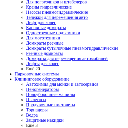
Для погрузчиков и штабелеров
Краны гидравлические
Насосы пневмогидравлические
Тележки для перемещения авто
Лифт для колес
Канавные домкраты
Одностоечные подъемники
Для мототехники
Домкраты реечные
Домкраты бутылочные пневмогидравлические
Реечные домкраты
Домкраты для перемещения автомобилей
Лифты для колес
Ещё 20
Парковочные системы
Клининговое оборудование
Автохимия для мойки и автосервиса
Пеногенераторы
Полоуборочные машины
Пылесосы
Продувочные пистолеты
Торнадоры
Ведра
Защитные накидки
Ещё 3