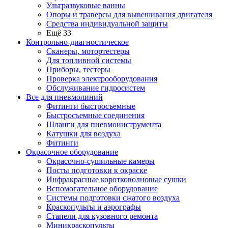
Ультразвуковые ванны
Опоры и траверсы для вывешивания двигателя
Средства индивидуальной защиты
Ещё 33
Контрольно-диагностическое
Сканеры, мотортестеры
Для топливной системы
Приборы, тестеры
Проверка электрооборудования
Обслуживание гидросистем
Все для пневмолиний
Фитинги быстросъемные
Быстросъемные соединения
Шланги для пневмоинструмента
Катушки для воздуха
Фитинги
Окрасочное оборудование
Окрасочно-сушильные камеры
Посты подготовки к окраске
Инфракрасные коротковолновые сушки
Вспомогательное оборудование
Системы подготовки сжатого воздуха
Краскопульты и аэрографы
Стапели для кузовного ремонта
Миникраскопульты