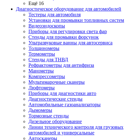
Ещё 16
Диагностическое оборудование для автомобилей
Тестеры для автомобиля
Установки для промывки топливных систем
Видеоэндоскопы
Приборы для регулировки света фар
Стенды для промывки форсунок
Ультразвуковые ванны для автосервиса
Толщиномеры
Термометры
Стенды для ТНВД
Рефрактометры для антифриза
Манометры
Компрессометры
Мультимарочные сканеры
Люфтомеры
Приборы для диагностики авто
Диагностические стенды
Автомобильные газоанализаторы
Дымомеры
Тормозные стенды
Дизельное оборудование
Линии технического контроля для грузовых
автомобилей и универсальные
Автосканеры