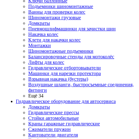
Ключи баллонные
Подъемники шиномонтажные
Ванны для проверки колес
Шиномонтажи грузовые
Домкраты
Пневмошлифмашинки для зачистки шин
Накачка колес
Клети для накачки колес
Монтажки
Шиномонтажные подъемники
Балансировочные стенды для мотоколёс
Лифты для колес
Гидравлические отбортовыватели
Машинки для нарезки протектора
Взрывная накачка (бустеры)
Воздушные шланги, быстросъемные соединения,
фитинги
Ещё 34
Гидравлическое оборудование для автосервиса
Домкраты
Гидравлические прессы
Стойки автомобильные
Краны гаражные гидравлические
Сжиматели пружин
Кантователи двигателя