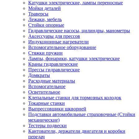
Катушки электрические, лампы переносные
Мойки деталей
Траверсы
Лежаки, мебель
Стойки опорные
Гидравлические насосы, цилиндры, манометры
Аксессуары для прессов
Индукционные нагреватели
Вспомогательное оборудование
Стяжки пружин
Лампы, фонарики, катушки электрические
Краны гидравлические
Прессы гидравлические
Домкраты
Расходные материалы
Вспомогательное
Осветительное
Клепальные станки для тормозных колодок
Токарные станки
Выпрессовщики шкворней
Подставки автомобильные страховочные (Стойки
механические)
Тестеры подвески
Кантователи, держатели двигателя и коробки
передач