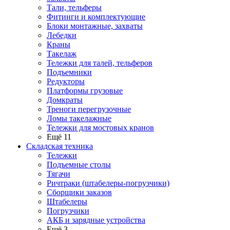
Тали, тельферы
Фитинги и комплектующие
Блоки монтажные, захваты
Лебедки
Краны
Такелаж
Тележки для талей, тельферов
Подъемники
Редукторы
Платформы грузовые
Домкраты
Треноги перегрузочные
Ломы такелажные
Тележки для мостовых кранов
Ещё 11
Складская техника
Тележки
Подъемные столы
Тягачи
Ричтраки (штабелеры-погрузчики)
Сборщики заказов
Штабелеры
Погрузчики
АКБ и зарядные устройства
Ещё 3