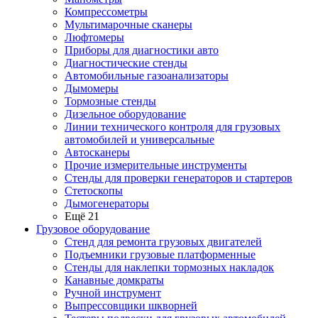
Компрессометры
Мультимарочные сканеры
Люфтомеры
Приборы для диагностики авто
Диагностические стенды
Автомобильные газоанализаторы
Дымомеры
Тормозные стенды
Дизельное оборудование
Линии технического контроля для грузовых
автомобилей и универсальные
Автосканеры
Прочие измерительные инструменты
Стенды для проверки генераторов и стартеров
Стетоскопы
Дымогенераторы
Ещё 21
Грузовое оборудование
Стенд для ремонта грузовых двигателей
Подъемники грузовые платформенные
Стенды для наклепки тормозных накладок
Канавные домкраты
Ручной инструмент
Выпрессовщики шкворней