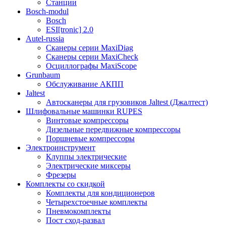
Станции
Bosch-modul
Bosch
ESI[tronic] 2.0
Autel-russia
Сканеры серии MaxiDiag
Сканеры серии MaxiCheck
Осциллографы MaxiScope
Grunbaum
Обслуживание АКПП
Jaltest
Автосканеры для грузовиков Jaltest (Джалтест)
Шлифовальные машинки RUPES
Винтовые компрессоры
Дизельные передвижные компрессоры
Поршневые компрессоры
Электроинструмент
Клуппы электрические
Электрические миксеры
Фрезеры
Комплекты со скидкой
Комплекты для кондиционеров
Четырехстоечные комплекты
Пневмокомплекты
Пост сход-развал