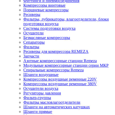
Фиттинги и пневмосоединения
Компрессоры винтовые
Поршневые компрессоры
Ресиверы
Фильтры, лубрикаторы, влагоотделители, блоки
подготовки воздуха
Системы подготовки воздуха
Осушители
Безмасляные компрессоры
Сепараторы
Фильтры
Ресиверы для компрессора REMEZA
Запчасти
Азотные компрессорные станции Remeza
Модульные компрессорные станции серии МКР
Спиральные компрессоры Remeza
Шланги воздушные
Компрессоры воздушные ременные 220V
Компрессоры воздушные ременные 380V
Осушители воздуха
Регуляторы давления
Фильтр-группы
Фильтры масловлагоотделители
Шланги на автоматических катушках
Шланги прямые