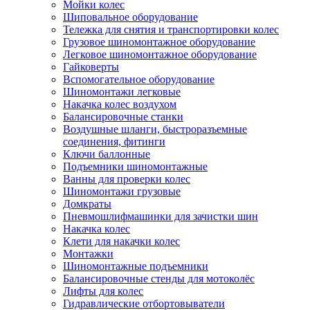
Мойки колес
Шиповальное оборудование
Тележка для снятия и транспортировки колес
Грузовое шиномонтажное оборудование
Легковое шиномонтажное оборудование
Гайковерты
Вспомогательное оборудование
Шиномонтажи легковые
Накачка колес воздухом
Балансировочные станки
Воздушные шланги, быстроразъемные
соединения, фитинги
Ключи баллонные
Подъемники шиномонтажные
Ванны для проверки колес
Шиномонтажи грузовые
Домкраты
Пневмошлифмашинки для зачистки шин
Накачка колес
Клети для накачки колес
Монтажки
Шиномонтажные подъемники
Балансировочные стенды для мотоколёс
Лифты для колес
Гидравлические отбортовыватели