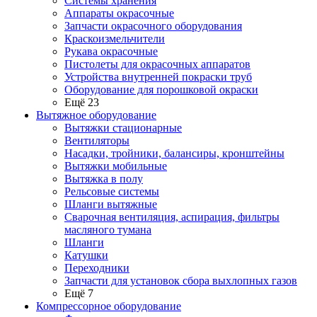
Системы хранения
Аппараты окрасочные
Запчасти окрасочного оборудования
Краскоизмельчители
Рукава окрасочные
Пистолеты для окрасочных аппаратов
Устройства внутренней покраски труб
Оборудование для порошковой окраски
Ещё 23
Вытяжное оборудование
Вытяжки стационарные
Вентиляторы
Насадки, тройники, балансиры, кронштейны
Вытяжки мобильные
Вытяжка в полу
Рельсовые системы
Шланги вытяжные
Сварочная вентиляция, аспирация, фильтры
масляного тумана
Шланги
Катушки
Переходники
Запчасти для установок сбора выхлопных газов
Ещё 7
Компрессорное оборудование