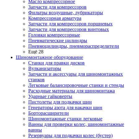
Масло компрессорное
Запчасти для компрессоров
Фильтры воздушные, лубрикаторы
Компрессорная арматура
Запчасти для компрессоров поршневых
Запчасти для компрессоров винтовых
Головки компрессорные
Пневматические цилиндры
Пневмоцилиндры, пневмораспределители
Ещё 28
Шиномонтажное оборудование
Станки для правки дисков
Вулканизаторы
Запчасти и аксессуары для шиномонтажных
станков
Легковые балансировочные станки и стенды
Расходные материалы для шиномонтажа
Ударные гайковерты
Пистолеты для подкачки шин
Генераторы азота для накачки шин
Борторасширители
Шиномонтажные станки легковые
Ванны для проверки колес, шиномонтажные
ванны
Резервуары для подкачки колес (бустер)