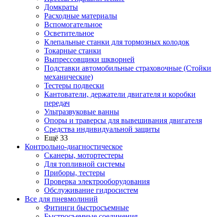
Домкраты
Расходные материалы
Вспомогательное
Осветительное
Клепальные станки для тормозных колодок
Токарные станки
Выпрессовщики шкворней
Подставки автомобильные страховочные (Стойки
механические)
Тестеры подвески
Кантователи, держатели двигателя и коробки
передач
Ультразвуковые ванны
Опоры и траверсы для вывешивания двигателя
Средства индивидуальной защиты
Ещё 33
Контрольно-диагностическое
Сканеры, мотортестеры
Для топливной системы
Приборы, тестеры
Проверка электрооборудования
Обслуживание гидросистем
Все для пневмолиний
Фитинги быстросъемные
Быстросъемные соединения