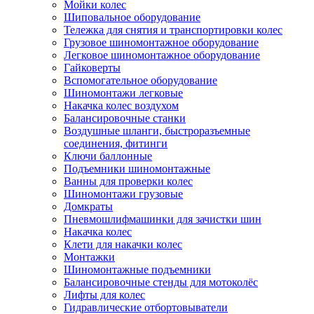
Мойки колес
Шиповальное оборудование
Тележка для снятия и транспортировки колес
Грузовое шиномонтажное оборудование
Легковое шиномонтажное оборудование
Гайковерты
Вспомогательное оборудование
Шиномонтажи легковые
Накачка колес воздухом
Балансировочные станки
Воздушные шланги, быстроразъемные
соединения, фитинги
Ключи баллонные
Подъемники шиномонтажные
Ванны для проверки колес
Шиномонтажи грузовые
Домкраты
Пневмошлифмашинки для зачистки шин
Накачка колес
Клети для накачки колес
Монтажки
Шиномонтажные подъемники
Балансировочные стенды для мотоколёс
Лифты для колес
Гидравлические отбортовыватели