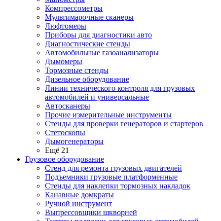
Компрессометры
Мультимарочные сканеры
Люфтомеры
Приборы для диагностики авто
Диагностические стенды
Автомобильные газоанализаторы
Дымомеры
Тормозные стенды
Дизельное оборудование
Линии технического контроля для грузовых
автомобилей и универсальные
Автосканеры
Прочие измерительные инструменты
Стенды для проверки генераторов и стартеров
Стетоскопы
Дымогенераторы
Ещё 21
Грузовое оборудование
Стенд для ремонта грузовых двигателей
Подъемники грузовые платформенные
Стенды для наклепки тормозных накладок
Канавные домкраты
Ручной инструмент
Выпрессовщики шкворней