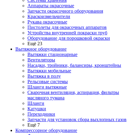
Системы хранения
Аппараты окрасочные
Запчасти окрасочного оборудования
Краскоизмельчители
Рукава окрасочные
Пистолеты для окрасочных аппаратов
Устройства внутренней покраски труб
Оборудование для порошковой окраски
Ещё 23
Вытяжное оборудование
Вытяжки стационарные
Вентиляторы
Насадки, тройники, балансиры, кронштейны
Вытяжки мобильные
Вытяжка в полу
Рельсовые системы
Шланги вытяжные
Сварочная вентиляция, аспирация, фильтры
масляного тумана
Шланги
Катушки
Переходники
Запчасти для установок сбора выхлопных газов
Ещё 7
Компрессорное оборудование