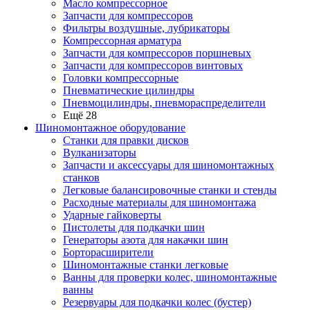
Масло компрессорное
Запчасти для компрессоров
Фильтры воздушные, лубрикаторы
Компрессорная арматура
Запчасти для компрессоров поршневых
Запчасти для компрессоров винтовых
Головки компрессорные
Пневматические цилиндры
Пневмоцилиндры, пневмораспределители
Ещё 28
Шиномонтажное оборудование
Станки для правки дисков
Вулканизаторы
Запчасти и аксессуары для шиномонтажных
станков
Легковые балансировочные станки и стенды
Расходные материалы для шиномонтажа
Ударные гайковерты
Пистолеты для подкачки шин
Генераторы азота для накачки шин
Борторасширители
Шиномонтажные станки легковые
Ванны для проверки колес, шиномонтажные
ванны
Резервуары для подкачки колес (бустер)