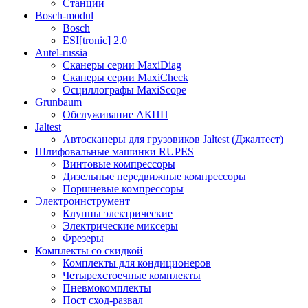
Станции
Bosch-modul
Bosch
ESI[tronic] 2.0
Autel-russia
Сканеры серии MaxiDiag
Сканеры серии MaxiCheck
Осциллографы MaxiScope
Grunbaum
Обслуживание АКПП
Jaltest
Автосканеры для грузовиков Jaltest (Джалтест)
Шлифовальные машинки RUPES
Винтовые компрессоры
Дизельные передвижные компрессоры
Поршневые компрессоры
Электроинструмент
Клуппы электрические
Электрические миксеры
Фрезеры
Комплекты со скидкой
Комплекты для кондиционеров
Четырехстоечные комплекты
Пневмокомплекты
Пост сход-развал