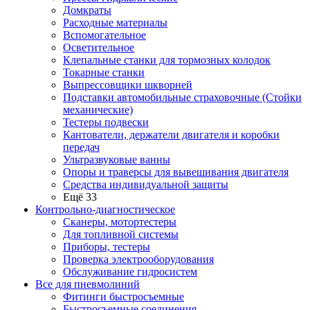
Домкраты
Расходные материалы
Вспомогательное
Осветительное
Клепальные станки для тормозных колодок
Токарные станки
Выпрессовщики шкворней
Подставки автомобильные страховочные (Стойки
механические)
Тестеры подвески
Кантователи, держатели двигателя и коробки
передач
Ультразвуковые ванны
Опоры и траверсы для вывешивания двигателя
Средства индивидуальной защиты
Ещё 33
Контрольно-диагностическое
Сканеры, мотортестеры
Для топливной системы
Приборы, тестеры
Проверка электрооборудования
Обслуживание гидросистем
Все для пневмолиний
Фитинги быстросъемные
Быстросъемные соединения