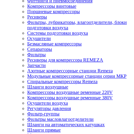
Фиттинги и пневмосоединения
Компрессоры винтовые
Поршневые компрессоры
Ресиверы
Фильтры, лубрикаторы, влагоотделители, блоки
подготовки воздуха
Системы подготовки воздуха
Осушители
Безмасляные компрессоры
Сепараторы
Фильтры
Ресиверы для компрессора REMEZA
Запчасти
Азотные компрессорные станции Remeza
Модульные компрессорные станции серии МКР
Спиральные компрессоры Remeza
Шланги воздушные
Компрессоры воздушные ременные 220V
Компрессоры воздушные ременные 380V
Осушители воздуха
Регуляторы давления
Фильтр-группы
Фильтры масловлагоотделители
Шланги на автоматических катушках
Шланги прямые