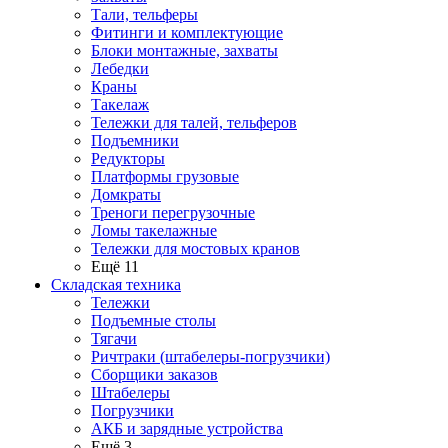
Тали, тельферы
Фитинги и комплектующие
Блоки монтажные, захваты
Лебедки
Краны
Такелаж
Тележки для талей, тельферов
Подъемники
Редукторы
Платформы грузовые
Домкраты
Треноги перегрузочные
Ломы такелажные
Тележки для мостовых кранов
Ещё 11
Складская техника
Тележки
Подъемные столы
Тягачи
Ричтраки (штабелеры-погрузчики)
Сборщики заказов
Штабелеры
Погрузчики
АКБ и зарядные устройства
Ещё 3