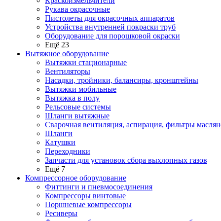
Краскоизмельчители
Рукава окрасочные
Пистолеты для окрасочных аппаратов
Устройства внутренней покраски труб
Оборудование для порошковой окраски
Ещё 23
Вытяжное оборудование
Вытяжки стационарные
Вентиляторы
Насадки, тройники, балансиры, кронштейны
Вытяжки мобильные
Вытяжка в полу
Рельсовые системы
Шланги вытяжные
Сварочная вентиляция, аспирация, фильтры маслян
Шланги
Катушки
Переходники
Запчасти для установок сбора выхлопных газов
Ещё 7
Компрессорное оборудование
Фиттинги и пневмосоединения
Компрессоры винтовые
Поршневые компрессоры
Ресиверы