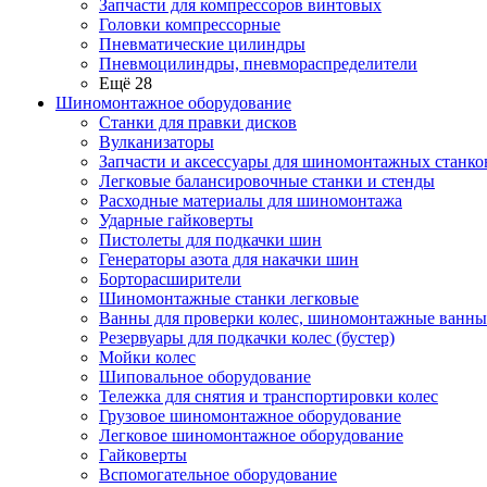
Запчасти для компрессоров винтовых
Головки компрессорные
Пневматические цилиндры
Пневмоцилиндры, пневмораспределители
Ещё 28
Шиномонтажное оборудование
Станки для правки дисков
Вулканизаторы
Запчасти и аксессуары для шиномонтажных станко
Легковые балансировочные станки и стенды
Расходные материалы для шиномонтажа
Ударные гайковерты
Пистолеты для подкачки шин
Генераторы азота для накачки шин
Борторасширители
Шиномонтажные станки легковые
Ванны для проверки колес, шиномонтажные ванны
Резервуары для подкачки колес (бустер)
Мойки колес
Шиповальное оборудование
Тележка для снятия и транспортировки колес
Грузовое шиномонтажное оборудование
Легковое шиномонтажное оборудование
Гайковерты
Вспомогательное оборудование