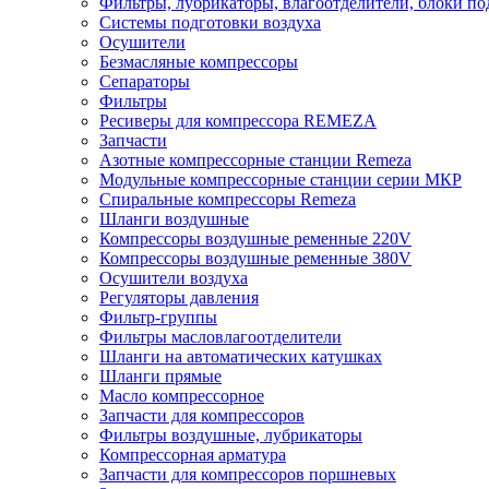
Фильтры, лубрикаторы, влагоотделители, блоки по
Системы подготовки воздуха
Осушители
Безмасляные компрессоры
Сепараторы
Фильтры
Ресиверы для компрессора REMEZA
Запчасти
Азотные компрессорные станции Remeza
Модульные компрессорные станции серии МКР
Спиральные компрессоры Remeza
Шланги воздушные
Компрессоры воздушные ременные 220V
Компрессоры воздушные ременные 380V
Осушители воздуха
Регуляторы давления
Фильтр-группы
Фильтры масловлагоотделители
Шланги на автоматических катушках
Шланги прямые
Масло компрессорное
Запчасти для компрессоров
Фильтры воздушные, лубрикаторы
Компрессорная арматура
Запчасти для компрессоров поршневых