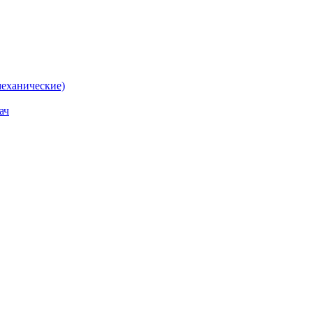
еханические)
ач