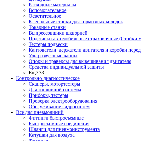
Расходные материалы
Вспомогательное
Осветительное
Клепальные станки для тормозных колодок
Токарные станки
Выпрессовщики шкворней
Подставки автомобильные страховочные (Стойки м
Тестеры подвески
Кантователи, держатели двигателя и коробки перед
Ультразвуковые ванны
Опоры и траверсы для вывешивания двигателя
Средства индивидуальной защиты
Ещё 33
Контрольно-диагностическое
Сканеры, мотортестеры
Для топливной системы
Приборы, тестеры
Проверка электрооборудования
Обслуживание гидросистем
Все для пневмолиний
Фитинги быстросъемные
Быстросъемные соединения
Шланги для пневмоинструмента
Катушки для воздуха
Фитинги