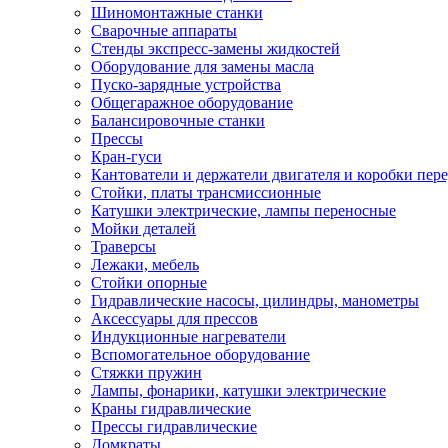
Шиномонтажные станки
Сварочные аппараты
Стенды экспресс-замены жидкостей
Оборудование для замены масла
Пуско-зарядные устройства
Общегаражное оборудование
Балансировочные станки
Прессы
Кран-гуси
Кантователи и держатели двигателя и коробки пере
Стойки, платы трансмиссионные
Катушки электрические, лампы переносные
Мойки деталей
Траверсы
Лежаки, мебель
Стойки опорные
Гидравлические насосы, цилиндры, манометры
Аксессуары для прессов
Индукционные нагреватели
Вспомогательное оборудование
Стяжки пружин
Лампы, фонарики, катушки электрические
Краны гидравлические
Прессы гидравлические
Домкраты