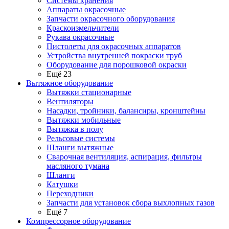
Системы хранения
Аппараты окрасочные
Запчасти окрасочного оборудования
Краскоизмельчители
Рукава окрасочные
Пистолеты для окрасочных аппаратов
Устройства внутренней покраски труб
Оборудование для порошковой окраски
Ещё 23
Вытяжное оборудование
Вытяжки стационарные
Вентиляторы
Насадки, тройники, балансиры, кронштейны
Вытяжки мобильные
Вытяжка в полу
Рельсовые системы
Шланги вытяжные
Сварочная вентиляция, аспирация, фильтры
масляного тумана
Шланги
Катушки
Переходники
Запчасти для установок сбора выхлопных газов
Ещё 7
Компрессорное оборудование