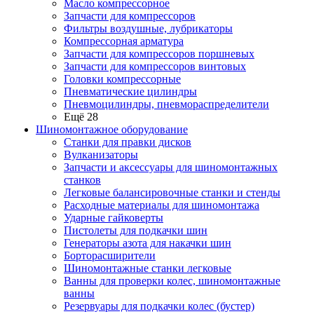
Масло компрессорное
Запчасти для компрессоров
Фильтры воздушные, лубрикаторы
Компрессорная арматура
Запчасти для компрессоров поршневых
Запчасти для компрессоров винтовых
Головки компрессорные
Пневматические цилиндры
Пневмоцилиндры, пневмораспределители
Ещё 28
Шиномонтажное оборудование
Станки для правки дисков
Вулканизаторы
Запчасти и аксессуары для шиномонтажных
станков
Легковые балансировочные станки и стенды
Расходные материалы для шиномонтажа
Ударные гайковерты
Пистолеты для подкачки шин
Генераторы азота для накачки шин
Борторасширители
Шиномонтажные станки легковые
Ванны для проверки колес, шиномонтажные
ванны
Резервуары для подкачки колес (бустер)