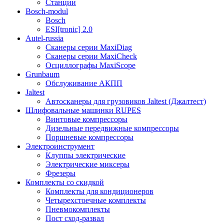
Станции
Bosch-modul
Bosch
ESI[tronic] 2.0
Autel-russia
Сканеры серии MaxiDiag
Сканеры серии MaxiCheck
Осциллографы MaxiScope
Grunbaum
Обслуживание АКПП
Jaltest
Автосканеры для грузовиков Jaltest (Джалтест)
Шлифовальные машинки RUPES
Винтовые компрессоры
Дизельные передвижные компрессоры
Поршневые компрессоры
Электроинструмент
Клуппы электрические
Электрические миксеры
Фрезеры
Комплекты со скидкой
Комплекты для кондиционеров
Четырехстоечные комплекты
Пневмокомплекты
Пост сход-развал