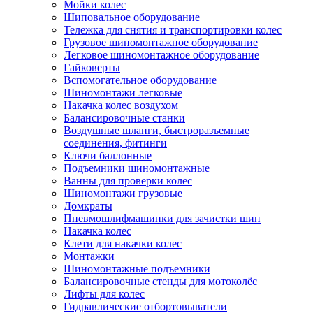
Мойки колес
Шиповальное оборудование
Тележка для снятия и транспортировки колес
Грузовое шиномонтажное оборудование
Легковое шиномонтажное оборудование
Гайковерты
Вспомогательное оборудование
Шиномонтажи легковые
Накачка колес воздухом
Балансировочные станки
Воздушные шланги, быстроразъемные
соединения, фитинги
Ключи баллонные
Подъемники шиномонтажные
Ванны для проверки колес
Шиномонтажи грузовые
Домкраты
Пневмошлифмашинки для зачистки шин
Накачка колес
Клети для накачки колес
Монтажки
Шиномонтажные подъемники
Балансировочные стенды для мотоколёс
Лифты для колес
Гидравлические отбортовыватели