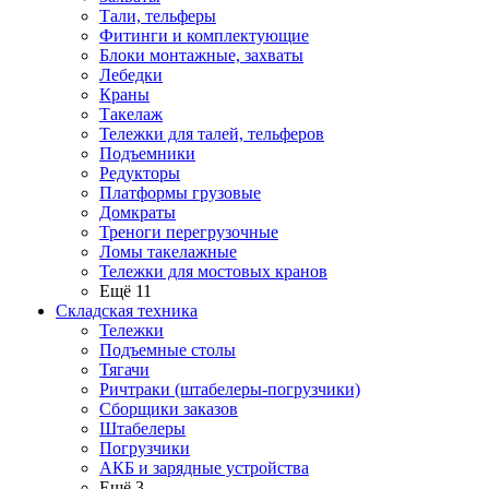
Тали, тельферы
Фитинги и комплектующие
Блоки монтажные, захваты
Лебедки
Краны
Такелаж
Тележки для талей, тельферов
Подъемники
Редукторы
Платформы грузовые
Домкраты
Треноги перегрузочные
Ломы такелажные
Тележки для мостовых кранов
Ещё 11
Складская техника
Тележки
Подъемные столы
Тягачи
Ричтраки (штабелеры-погрузчики)
Сборщики заказов
Штабелеры
Погрузчики
АКБ и зарядные устройства
Ещё 3