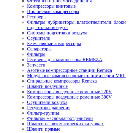
Фиттинги и пневмосоединения
Компрессоры винтовые
Поршневые компрессоры
Ресиверы
Фильтры, лубрикаторы, влагоотделители, блоки
подготовки воздуха
Системы подготовки воздуха
Осушители
Безмасляные компрессоры
Сепараторы
Фильтры
Ресиверы для компрессора REMEZA
Запчасти
Азотные компрессорные станции Remeza
Модульные компрессорные станции серии МКР
Спиральные компрессоры Remeza
Шланги воздушные
Компрессоры воздушные ременные 220V
Компрессоры воздушные ременные 380V
Осушители воздуха
Регуляторы давления
Фильтр-группы
Фильтры масловлагоотделители
Шланги на автоматических катушках
Шланги прямые