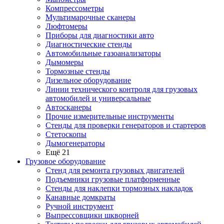
Компрессометры
Мультимарочные сканеры
Люфтомеры
Приборы для диагностики авто
Диагностические стенды
Автомобильные газоанализаторы
Дымомеры
Тормозные стенды
Дизельное оборудование
Линии технического контроля для грузовых
автомобилей и универсальные
Автосканеры
Прочие измерительные инструменты
Стенды для проверки генераторов и стартеров
Стетоскопы
Дымогенераторы
Ещё 21
Грузовое оборудование
Стенд для ремонта грузовых двигателей
Подъемники грузовые платформенные
Стенды для наклепки тормозных накладок
Канавные домкраты
Ручной инструмент
Выпрессовщики шкворней