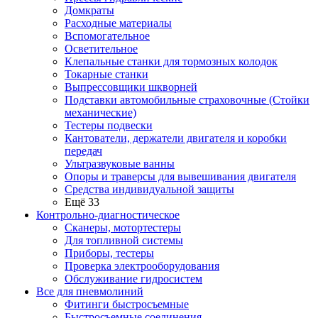
Домкраты
Расходные материалы
Вспомогательное
Осветительное
Клепальные станки для тормозных колодок
Токарные станки
Выпрессовщики шкворней
Подставки автомобильные страховочные (Стойки
механические)
Тестеры подвески
Кантователи, держатели двигателя и коробки
передач
Ультразвуковые ванны
Опоры и траверсы для вывешивания двигателя
Средства индивидуальной защиты
Ещё 33
Контрольно-диагностическое
Сканеры, мотортестеры
Для топливной системы
Приборы, тестеры
Проверка электрооборудования
Обслуживание гидросистем
Все для пневмолиний
Фитинги быстросъемные
Быстросъемные соединения