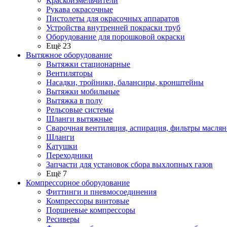
Краскоизмельчители
Рукава окрасочные
Пистолеты для окрасочных аппаратов
Устройства внутренней покраски труб
Оборудование для порошковой окраски
Ещё 23
Вытяжное оборудование
Вытяжки стационарные
Вентиляторы
Насадки, тройники, балансиры, кронштейны
Вытяжки мобильные
Вытяжка в полу
Рельсовые системы
Шланги вытяжные
Сварочная вентиляция, аспирация, фильтры маслян
Шланги
Катушки
Переходники
Запчасти для установок сбора выхлопных газов
Ещё 7
Компрессорное оборудование
Фиттинги и пневмосоединения
Компрессоры винтовые
Поршневые компрессоры
Ресиверы