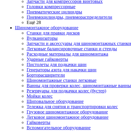
Запчасти для компрессоров винтовых
Головки компрессорные
Пневматические цилиндры
Пневмоцилиндры, пневмораспределители
Ещё 28
Шиномонтажное оборудование
Станки для правки дисков
Вулканизаторы
Запчасти и аксессуары для шиномонтажных станко
Легковые балансировочные станки и стенды
Расходные материалы для шиномонтажа
Ударные гайковерты
Пистолеты для подкачки шин
Генераторы азота для накачки шин
Борторасширители
Шиномонтажные станки легковые
Ванны для проверки колес, шиномонтажные ванны
Резервуары для подкачки колес (бустер)
Мойки колес
Шиповальное оборудование
Тележка для снятия и транспортировки колес
Грузовое шиномонтажное оборудование
Легковое шиномонтажное оборудование
Гайковерты
Вспомогательное оборудование