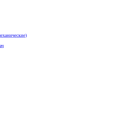
еханические)
ач