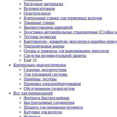
Расходные материалы
Вспомогательное
Осветительное
Клепальные станки для тормозных колодок
Токарные станки
Выпрессовщики шкворней
Подставки автомобильные страховочные (Стойки м
Тестеры подвески
Кантователи, держатели двигателя и коробки перед
Ультразвуковые ванны
Опоры и траверсы для вывешивания двигателя
Средства индивидуальной защиты
Ещё 33
Контрольно-диагностическое
Сканеры, мотортестеры
Для топливной системы
Приборы, тестеры
Проверка электрооборудования
Обслуживание гидросистем
Все для пневмолиний
Фитинги быстросъемные
Быстросъемные соединения
Шланги для пневмоинструмента
Катушки для воздуха
Фитинги