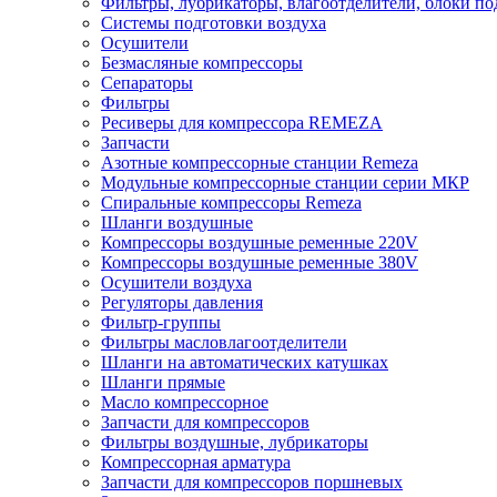
Фильтры, лубрикаторы, влагоотделители, блоки по
Системы подготовки воздуха
Осушители
Безмасляные компрессоры
Сепараторы
Фильтры
Ресиверы для компрессора REMEZA
Запчасти
Азотные компрессорные станции Remeza
Модульные компрессорные станции серии МКР
Спиральные компрессоры Remeza
Шланги воздушные
Компрессоры воздушные ременные 220V
Компрессоры воздушные ременные 380V
Осушители воздуха
Регуляторы давления
Фильтр-группы
Фильтры масловлагоотделители
Шланги на автоматических катушках
Шланги прямые
Масло компрессорное
Запчасти для компрессоров
Фильтры воздушные, лубрикаторы
Компрессорная арматура
Запчасти для компрессоров поршневых