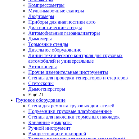
Компрессометры
Мультимарочные сканеры
Люфтомеры
Приборы для диагностики авто
Диагностические стенды
Автомобильные газоанализаторы
Дымомеры
Тормозные стенды
Дизельное оборудование
Линии технического контроля для грузовых
автомобилей и универсальные
Автосканеры
Прочие измерительные инструменты
Стенды для проверки генераторов и стартеров
Стетоскопы
Дымогенераторы
Ещё 21
Грузовое оборудование
Стенд для ремонта грузовых двигателей
Подъемники грузовые платформенные
Стенды для наклепки тормозных накладок
Канавные домкраты
Ручной инструмент
Выпрессовщики шкворней