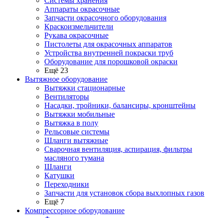
Системы хранения
Аппараты окрасочные
Запчасти окрасочного оборудования
Краскоизмельчители
Рукава окрасочные
Пистолеты для окрасочных аппаратов
Устройства внутренней покраски труб
Оборудование для порошковой окраски
Ещё 23
Вытяжное оборудование
Вытяжки стационарные
Вентиляторы
Насадки, тройники, балансиры, кронштейны
Вытяжки мобильные
Вытяжка в полу
Рельсовые системы
Шланги вытяжные
Сварочная вентиляция, аспирация, фильтры
масляного тумана
Шланги
Катушки
Переходники
Запчасти для установок сбора выхлопных газов
Ещё 7
Компрессорное оборудование