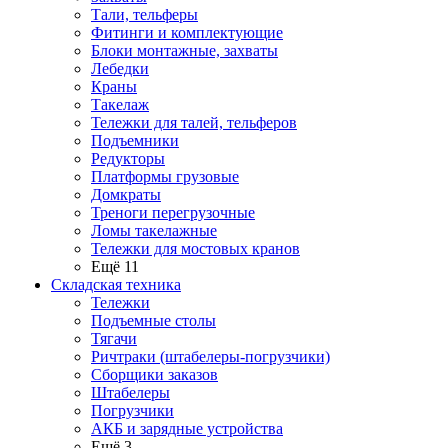
Тали, тельферы
Фитинги и комплектующие
Блоки монтажные, захваты
Лебедки
Краны
Такелаж
Тележки для талей, тельферов
Подъемники
Редукторы
Платформы грузовые
Домкраты
Треноги перегрузочные
Ломы такелажные
Тележки для мостовых кранов
Ещё 11
Складская техника
Тележки
Подъемные столы
Тягачи
Ричтраки (штабелеры-погрузчики)
Сборщики заказов
Штабелеры
Погрузчики
АКБ и зарядные устройства
Ещё 3