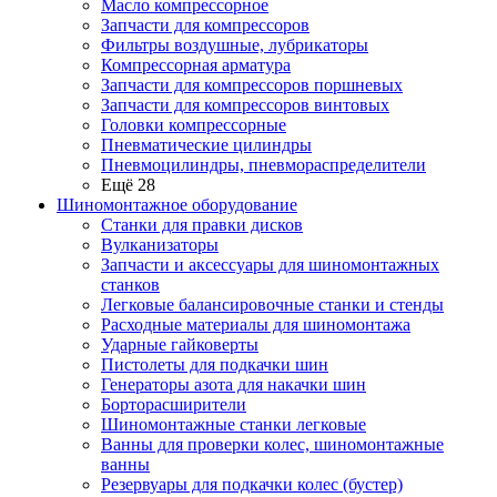
Масло компрессорное
Запчасти для компрессоров
Фильтры воздушные, лубрикаторы
Компрессорная арматура
Запчасти для компрессоров поршневых
Запчасти для компрессоров винтовых
Головки компрессорные
Пневматические цилиндры
Пневмоцилиндры, пневмораспределители
Ещё 28
Шиномонтажное оборудование
Станки для правки дисков
Вулканизаторы
Запчасти и аксессуары для шиномонтажных
станков
Легковые балансировочные станки и стенды
Расходные материалы для шиномонтажа
Ударные гайковерты
Пистолеты для подкачки шин
Генераторы азота для накачки шин
Борторасширители
Шиномонтажные станки легковые
Ванны для проверки колес, шиномонтажные
ванны
Резервуары для подкачки колес (бустер)