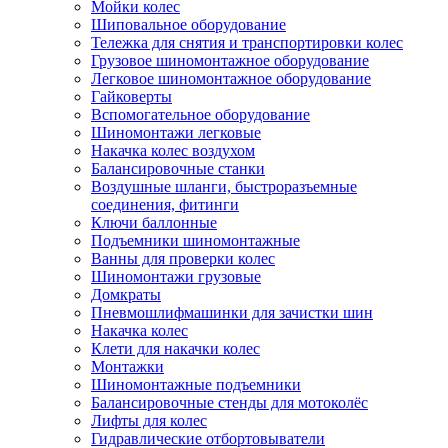
Мойки колес
Шиповальное оборудование
Тележка для снятия и транспортировки колес
Грузовое шиномонтажное оборудование
Легковое шиномонтажное оборудование
Гайковерты
Вспомогательное оборудование
Шиномонтажи легковые
Накачка колес воздухом
Балансировочные станки
Воздушные шланги, быстроразъемные
соединения, фитинги
Ключи баллонные
Подъемники шиномонтажные
Ванны для проверки колес
Шиномонтажи грузовые
Домкраты
Пневмошлифмашинки для зачистки шин
Накачка колес
Клети для накачки колес
Монтажки
Шиномонтажные подъемники
Балансировочные стенды для мотоколёс
Лифты для колес
Гидравлические отбортовыватели