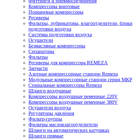
Фиттинги и пневмосоединения
Компрессоры винтовые
Поршневые компрессоры
Ресиверы
Фильтры, лубрикаторы, влагоотделители, блоки
подготовки воздуха
Системы подготовки воздуха
Осушители
Безмасляные компрессоры
Сепараторы
Фильтры
Ресиверы для компрессора REMEZA
Запчасти
Азотные компрессорные станции Remeza
Модульные компрессорные станции серии МКР
Спиральные компрессоры Remeza
Шланги воздушные
Компрессоры воздушные ременные 220V
Компрессоры воздушные ременные 380V
Осушители воздуха
Регуляторы давления
Фильтр-группы
Фильтры масловлагоотделители
Шланги на автоматических катушках
Шланги прямые