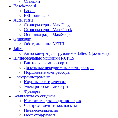
Станции
Bosch-modul
Bosch
ESI[tronic] 2.0
Autel-russia
Сканеры серии MaxiDiag
Сканеры серии MaxiCheck
Осциллографы MaxiScope
Grunbaum
Обслуживание АКПП
Jaltest
Автосканеры для грузовиков Jaltest (Джалтест)
Шлифовальные машинки RUPES
Винтовые компрессоры
Дизельные передвижные компрессоры
Поршневые компрессоры
Электроинструмент
Клуппы электрические
Электрические миксеры
Фрезеры
Комплекты со скидкой
Комплекты для кондиционеров
Четырехстоечные комплекты
Пневмокомплекты
Пост сход-развал