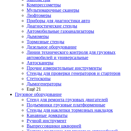
Компрессометры
Мультимарочные сканеры
Люфтомеры
Приборы для диагностики авто
Диагностические стенды
Автомобильные газоанализаторы
Дымомеры
Тормозные стенды
Дизельное оборудование
Линии технического контроля для грузовых
автомобилей и универсальные
Автосканеры
Прочие измерительные инструменты
Стенды для проверки генераторов и стартеров
Стетоскопы
Дымогенераторы
Ещё 21
Грузовое оборудование
Стенд для ремонта грузовых двигателей
Подъемники грузовые платформенные
Стенды для наклепки тормозных накладок
Канавные домкраты
Ручной инструмент
Выпрессовщики шкворней