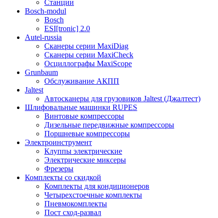
Станции
Bosch-modul
Bosch
ESI[tronic] 2.0
Autel-russia
Сканеры серии MaxiDiag
Сканеры серии MaxiCheck
Осциллографы MaxiScope
Grunbaum
Обслуживание АКПП
Jaltest
Автосканеры для грузовиков Jaltest (Джалтест)
Шлифовальные машинки RUPES
Винтовые компрессоры
Дизельные передвижные компрессоры
Поршневые компрессоры
Электроинструмент
Клуппы электрические
Электрические миксеры
Фрезеры
Комплекты со скидкой
Комплекты для кондиционеров
Четырехстоечные комплекты
Пневмокомплекты
Пост сход-развал