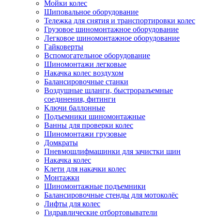
Мойки колес
Шиповальное оборудование
Тележка для снятия и транспортировки колес
Грузовое шиномонтажное оборудование
Легковое шиномонтажное оборудование
Гайковерты
Вспомогательное оборудование
Шиномонтажи легковые
Накачка колес воздухом
Балансировочные станки
Воздушные шланги, быстроразъемные
соединения, фитинги
Ключи баллонные
Подъемники шиномонтажные
Ванны для проверки колес
Шиномонтажи грузовые
Домкраты
Пневмошлифмашинки для зачистки шин
Накачка колес
Клети для накачки колес
Монтажки
Шиномонтажные подъемники
Балансировочные стенды для мотоколёс
Лифты для колес
Гидравлические отбортовыватели