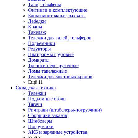
Тали, тельферы
Фитинги и комплектующие
Блоки монтажные, захваты
Лебедки
Краны
Такелаж
Тележки для талей, тельферов
Подъемники
Редукторы
Платформы грузовые
Домкраты
Треноги перегрузочные
Ломы такелажные
Тележки для мостовых кранов
Ещё 11
Складская техника
Тележки
Подъемные столы
Тягачи
Ричтраки (штабелеры-погрузчики)
Сборщики заказов
Штабелеры
Погрузчики
АКБ и зарядные устройства
Ещё 3