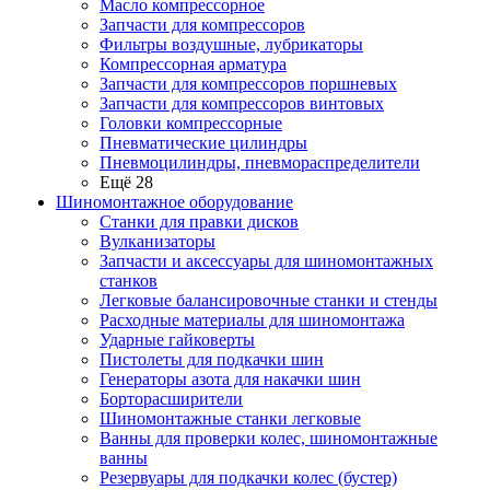
Масло компрессорное
Запчасти для компрессоров
Фильтры воздушные, лубрикаторы
Компрессорная арматура
Запчасти для компрессоров поршневых
Запчасти для компрессоров винтовых
Головки компрессорные
Пневматические цилиндры
Пневмоцилиндры, пневмораспределители
Ещё 28
Шиномонтажное оборудование
Станки для правки дисков
Вулканизаторы
Запчасти и аксессуары для шиномонтажных
станков
Легковые балансировочные станки и стенды
Расходные материалы для шиномонтажа
Ударные гайковерты
Пистолеты для подкачки шин
Генераторы азота для накачки шин
Борторасширители
Шиномонтажные станки легковые
Ванны для проверки колес, шиномонтажные
ванны
Резервуары для подкачки колес (бустер)