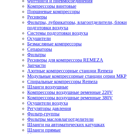
Фиттинги и пневмосоединения
Компрессоры винтовые
Поршневые компрессоры
Ресиверы
Фильтры, лубрикаторы, влагоотделители, блоки
подготовки воздуха
Системы подготовки воздуха
Осушители
Безмасляные компрессоры
Сепараторы
Фильтры
Ресиверы для компрессора REMEZA
Запчасти
Азотные компрессорные станции Remeza
Модульные компрессорные станции серии МКР
Спиральные компрессоры Remeza
Шланги воздушные
Компрессоры воздушные ременные 220V
Компрессоры воздушные ременные 380V
Осушители воздуха
Регуляторы давления
Фильтр-группы
Фильтры масловлагоотделители
Шланги на автоматических катушках
Шланги прямые