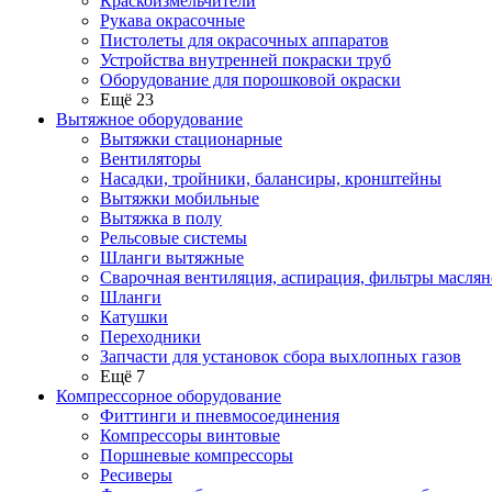
Краскоизмельчители
Рукава окрасочные
Пистолеты для окрасочных аппаратов
Устройства внутренней покраски труб
Оборудование для порошковой окраски
Ещё 23
Вытяжное оборудование
Вытяжки стационарные
Вентиляторы
Насадки, тройники, балансиры, кронштейны
Вытяжки мобильные
Вытяжка в полу
Рельсовые системы
Шланги вытяжные
Сварочная вентиляция, аспирация, фильтры маслян
Шланги
Катушки
Переходники
Запчасти для установок сбора выхлопных газов
Ещё 7
Компрессорное оборудование
Фиттинги и пневмосоединения
Компрессоры винтовые
Поршневые компрессоры
Ресиверы