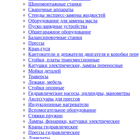
Шиномонтажные станки
Сварочные аппараты
Стенды экспресс-замены жидкостей
Оборудование для замены масла
Пуско-зарядные устройства
Общегаражное оборудование
Балансировочные станки
Прессы
Кран-гуси
Кантователи и держатели двигателя и коробки пере
Стойки, платы трансмиссионные
Катушки электрические, лампы переносные
Мойки деталей
Траверсы
Лежаки, мебель
Стойки опорные
Гидравлические насосы, цилиндры, манометры
Аксессуары для прессов
Индукционные нагреватели
Вспомогательное оборудование
Стяжки пружин
Лампы, фонарики, катушки электрические
Краны гидравлические
Прессы гидравлические
Домкраты