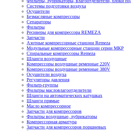
Фильтры, лубрикаторы, влагоотделители, блоки по
Системы подготовки воздуха
Осушители
Безмасляные компрессоры
Сепараторы
Фильтры
Ресиверы для компрессора REMEZA
Запчасти
Азотные компрессорные станции Remeza
Модульные компрессорные станции серии МКР
Спиральные компрессоры Remeza
Шланги воздушные
Компрессоры воздушные ременные 220V
Компрессоры воздушные ременные 380V
Осушители воздуха
Регуляторы давления
Фильтр-группы
Фильтры масловлагоотделители
Шланги на автоматических катушках
Шланги прямые
Масло компрессорное
Запчасти для компрессоров
Фильтры воздушные, лубрикаторы
Компрессорная арматура
Запчасти для компрессоров поршневых