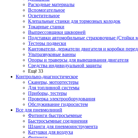
Расходные материалы
Вспомогательное
Осветительное
Клепальные станки для тормозных колодок
Токарные станки
Выпрессовщики шкворней
Подставки автомобильные страховочные (Стойки м
Тестеры подвески
Кантователи, держатели двигателя и коробки перед
Ультразвуковые ванны
Опоры и траверсы для вывешивания двигателя
Средства индивидуальной защиты
Ещё 33
Контрольно-диагностическое
Сканеры, мотортестеры
Для топливной системы
Приборы, тестеры
Проверка электрооборудования
Обслуживание гидросистем
Все для пневмолиний
Фитинги быстросъемные
Быстросъемные соединения
Шланги для пневмоинструмента
Катушки для воздуха
Фитинги