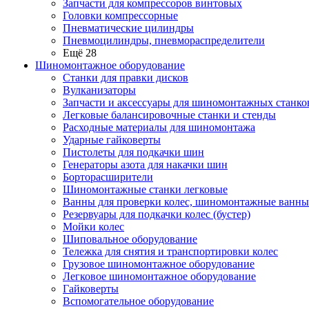
Запчасти для компрессоров винтовых
Головки компрессорные
Пневматические цилиндры
Пневмоцилиндры, пневмораспределители
Ещё 28
Шиномонтажное оборудование
Станки для правки дисков
Вулканизаторы
Запчасти и аксессуары для шиномонтажных станко
Легковые балансировочные станки и стенды
Расходные материалы для шиномонтажа
Ударные гайковерты
Пистолеты для подкачки шин
Генераторы азота для накачки шин
Борторасширители
Шиномонтажные станки легковые
Ванны для проверки колес, шиномонтажные ванны
Резервуары для подкачки колес (бустер)
Мойки колес
Шиповальное оборудование
Тележка для снятия и транспортировки колес
Грузовое шиномонтажное оборудование
Легковое шиномонтажное оборудование
Гайковерты
Вспомогательное оборудование