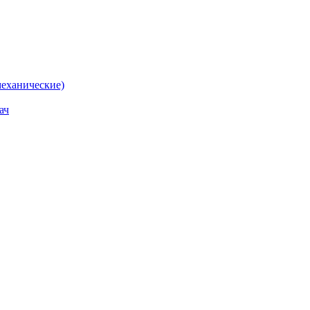
еханические)
ач